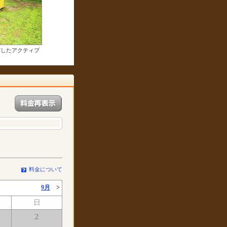
実したアクティブ
料金について
9月
>
日
2