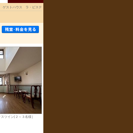
ゲストハウス ラ・ピステ
スツイン[２～３名様］