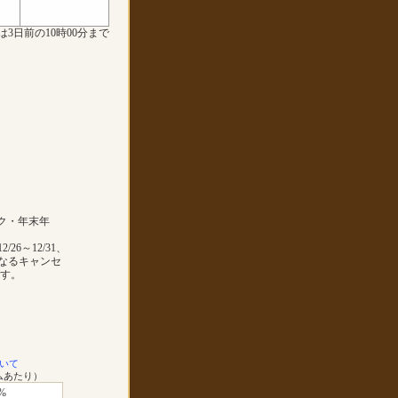
は3日前の10時00分まで
ク・年末年
12/26～12/31、
と異なるキャンセ
す。
いて
ムあたり）
%