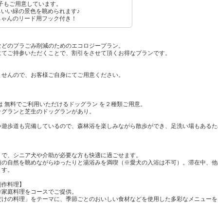
子もご用意しています。
いい緑の景色を眺められます♪
ちゃんのリード用フック付き！
などのプラごみ削減のためのエコロジープラン。
にてご持参いただくことで、割引をさせて頂くお得なプランです。
ませんので、お客様ご自身にてご用意ください。
には 無料でご利用いただけるドッグラン を２種類ご用意。
ッグランと芝生のドッグランがあり。
い遊歩道も完備しているので、森林浴を楽しみながら散歩ができ、足洗い場もあるた
】
りで、シニア犬や介助が必要な方も快適に過ごせます。
須の自然を眺めながらゆったりと湯浴みを満喫（※愛犬の入浴は不可）。滞在中、他
ます。
創作料理】
作家庭料理をコースでご提供。
だけの料理」をテーマに、季節ごとのおいしい食材などを使用した多彩なメニューを