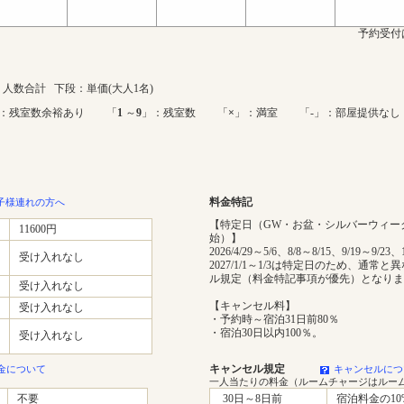
予約受付
人数合計 下段：単価(大人1名)
：残室数余裕あり 「
1
～
9
」：残室数 「
×
」：満室 「-」：部屋提供なし
料金特記
子様連れの方へ
【特定日（GW・お盆・シルバーウィー
11600円
始）】
2026/4/29～5/6、8/8～8/15、9/19～9/23、
受け入れなし
2027/1/1～1/3は特定日のため、通常
ル規定（料金特記事項が優先）となりま
受け入れなし
【キャンセル料】
受け入れなし
・予約時～宿泊31日前80％
・宿泊30日以内100％。
受け入れなし
キャンセル規定
金について
キャンセルにつ
一人当たりの料金（ルームチャージはルー
不要
30日～8日前
宿泊料金の10