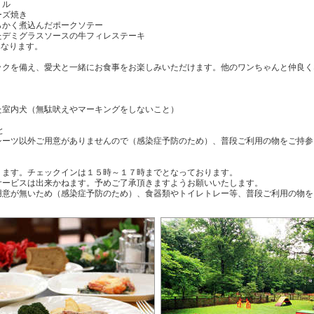
リル
ーズ焼き
らかく煮込んだポークソテー
たデミグラスソースの牛フィレステーキ
異なります。
ックを備え、愛犬と一緒にお食事をお楽しみいただけます。他のワンちゃんと仲良く
た室内犬（無駄吠えやマーキングをしないこと）
と
シーツ以外ご用意がありませんので（感染症予防のため）、普段ご利用の物をご持参
ります。チェックインは１５時～１７時までとなっております。
サービスは出来かねます。予めご了承頂きますようお願いいたします。
用意が無いため（感染症予防のため）、食器類やトイレトレー等、普段ご利用の物を