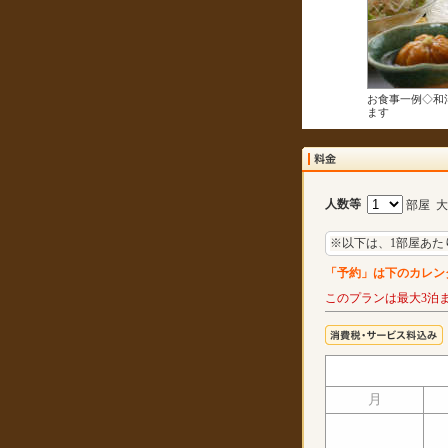
お食事一例◇和
ます
人数等
部屋 
※以下は、1部屋あた
「予約」は下のカレン
このプランは最大3泊
月