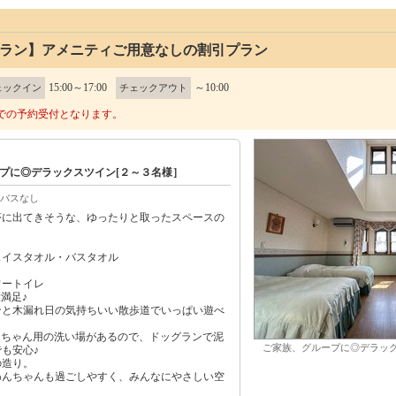
コプラン】アメニティご用意なしの割引プラン
15:00～17:00
～10:00
ェックイン
チェックアウト
での予約受付となります。
プに◎デラックスツイン[２～３名様］
バスなし
夢に出てきそうな、ゆったりと取ったスペースの
ェイスタオル・バスタオル
ワートイレ
満足♪
と木漏れ日の気持ちいい散歩道でいっぱい遊べ
ンちゃん用の洗い場があるので、ドッグランで泥
ご家族、グループに◎デラック
も安心♪
の造り。
んちゃんも過ごしやすく、みんなにやさしい空