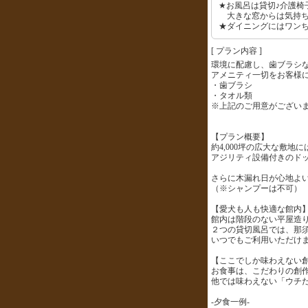
★お風呂は貸切♪介護椅
大きな窓からは気持ち
★ダイニングにはワン
[ プラン内容 ]
環境に配慮し、歯ブラシ
アメニティ一切をお客様
・歯ブラシ
・タオル類
※上記のご用意がござい
【プラン概要】
約4,000坪の広大な敷地
アジリティ設備付きのド
さらに木漏れ日が心地よ
（※シャンプーは不可）
【愛犬も人も快適な館内
館内は階段のない平屋造
２つの貸切風呂では、那
いつでもご利用いただけ
【ここでしか味わえない
お食事は、こだわりの創
他では味わえない「ウチ
-夕食一例-