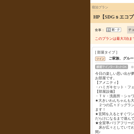
宿泊プラン
HP【SDGｓエ
チ
食事：
このプランは最大3泊ま
[ 部屋タイプ ]
ご家族、グルー
※
今日の楽しい思い出が
お部屋です。
【アメニティ】
・ハミガキセット・フ
【部屋設備】
・ＴＶ・洗面所・シャ
★大きいわんちゃんも大
２つの広々ドッグラン
ます！
★玄関を入るとすぐワ
だらけになるまで遊んで
★全室準バリアフリー
床が広々としていてわ
間♪