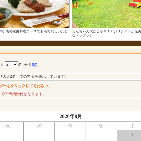
洋折衷の家庭料理コースでおもてなしいたし
わんちゃん大はしゃぎ！アジリティーが充
なドッグラン
大人
名
子供
0名
り大人2名 での料金を表示しています。
ダーをクリックしてください。
までの予約受付となります。
2026年8月
火
水
木
金
土
1