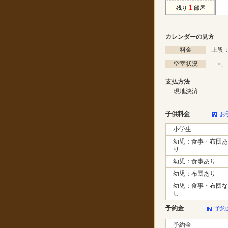
1
残り
部屋
カレンダーの見方
料金
上段：
空室状況
「
○
」
支払方法
現地決済
子供料金
お
小学生
幼児：食事・布団あ
り
幼児：食事あり
幼児：布団あり
幼児：食事・布団な
し
予約金
予約
予約金