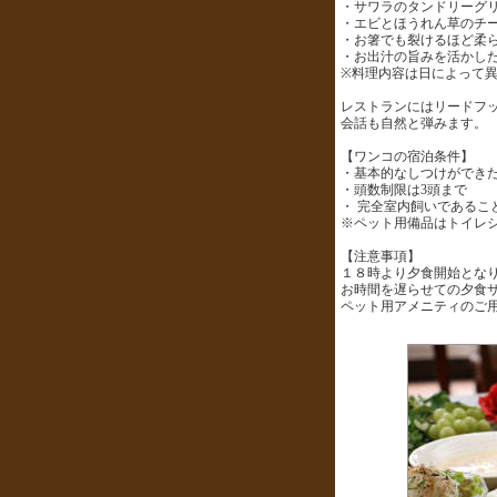
・サワラのタンドリーグ
・エビとほうれん草のチ
・お箸でも裂けるほど柔
・お出汁の旨みを活かし
※料理内容は日によって
レストランにはリードフ
会話も自然と弾みます。
【ワンコの宿泊条件】
・基本的なしつけができ
・頭数制限は3頭まで
・ 完全室内飼いであるこ
※ペット用備品はトイレ
【注意事項】
１８時より夕食開始とな
お時間を遅らせての夕食
ペット用アメニティのご