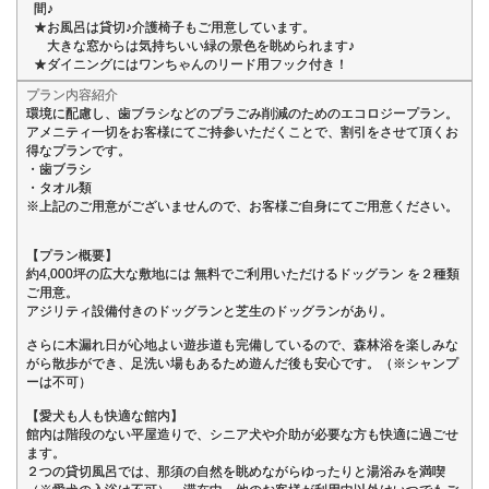
間♪
★お風呂は貸切♪介護椅子もご用意しています。
大きな窓からは気持ちいい緑の景色を眺められます♪
★ダイニングにはワンちゃんのリード用フック付き！
プラン内容紹介
環境に配慮し、歯ブラシなどのプラごみ削減のためのエコロジープラン。
アメニティ一切をお客様にてご持参いただくことで、割引をさせて頂くお
得なプランです。
・歯ブラシ
・タオル類
※上記のご用意がございませんので、お客様ご自身にてご用意ください。
【プラン概要】
約4,000坪の広大な敷地には 無料でご利用いただけるドッグラン を２種類
ご用意。
アジリティ設備付きのドッグランと芝生のドッグランがあり。
さらに木漏れ日が心地よい遊歩道も完備しているので、森林浴を楽しみな
がら散歩ができ、足洗い場もあるため遊んだ後も安心です。（※シャンプ
ーは不可）
【愛犬も人も快適な館内】
館内は階段のない平屋造りで、シニア犬や介助が必要な方も快適に過ごせ
ます。
２つの貸切風呂では、那須の自然を眺めながらゆったりと湯浴みを満喫