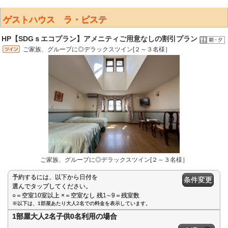
ゲストハウス ラ・ピステ
HP【SDGｓエコプラン】アメニティご用意なしの割引プラン
ご家族、グループに◎デラックスツイン[２～３名様］
ご家族、グループに◎デラックスツイン[２～３名様］
予約するには、以下から日付を
条件変更
選んでタップしてください。
○＝空室10室以上 ×＝空室なし 残1∼9＝残室数
※以下は、1部屋あたり大人2名での料金を表示しています。
1部屋大人2名子供0名利用の場合