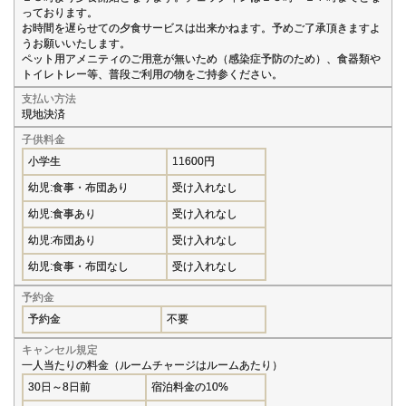
っております。
お時間を遅らせての夕食サービスは出来かねます。予めご了承頂きますよ
うお願いいたします。
ペット用アメニティのご用意が無いため（感染症予防のため）、食器類や
トイレトレー等、普段ご利用の物をご持参ください。
支払い方法
現地決済
子供料金
小学生
11600円
幼児:食事・布団あり
受け入れなし
幼児:食事あり
受け入れなし
幼児:布団あり
受け入れなし
幼児:食事・布団なし
受け入れなし
予約金
予約金
不要
キャンセル規定
一人当たりの料金（ルームチャージはルームあたり）
30日～8日前
宿泊料金の10%