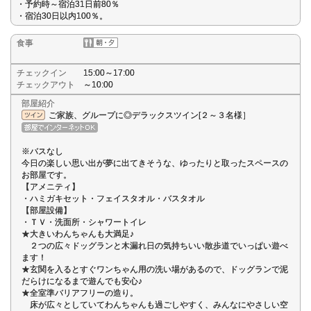
・予約時～宿泊31日前80％
・宿泊30日以内100％。
食事
チェックイン
15:00～17:00
チェックアウト
～10:00
部屋紹介
ご家族、グループに◎デラックスツイン[２～３名様］
※バスなし
今日の楽しい思い出が夢に出てきそうな、ゆったりと取ったスペースの
お部屋です。
【アメニティ】
・ハミガキセット・フェイスタオル・バスタオル
【部屋設備】
・ＴＶ・洗面所・シャワートイレ
★大きいわんちゃんも大満足♪
２つの広々ドッグランと木漏れ日の気持ちいい散歩道でいっぱい遊べ
ます！
★玄関を入るとすぐワンちゃん用の洗い場があるので、ドッグランで泥
だらけになるまで遊んでも安心♪
★全室準バリアフリーの造り。
床が広々としていてわんちゃんも過ごしやすく、みんなにやさしい空