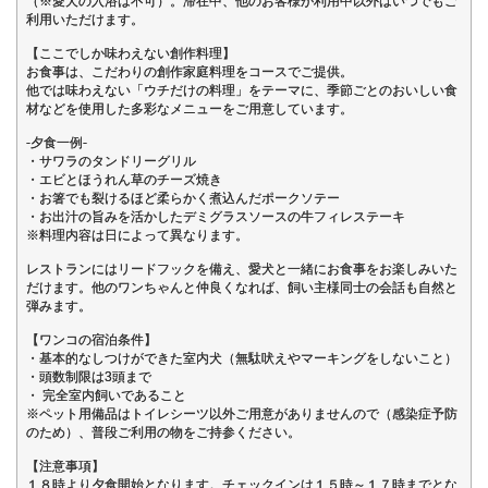
（※愛犬の入浴は不可）。滞在中、他のお客様が利用中以外はいつでもご
利用いただけます。
【ここでしか味わえない創作料理】
お食事は、こだわりの創作家庭料理をコースでご提供。
他では味わえない「ウチだけの料理」をテーマに、季節ごとのおいしい食
材などを使用した多彩なメニューをご用意しています。
-夕食一例-
・サワラのタンドリーグリル
・エビとほうれん草のチーズ焼き
・お箸でも裂けるほど柔らかく煮込んだポークソテー
・お出汁の旨みを活かしたデミグラスソースの牛フィレステーキ
※料理内容は日によって異なります。
レストランにはリードフックを備え、愛犬と一緒にお食事をお楽しみいた
だけます。他のワンちゃんと仲良くなれば、飼い主様同士の会話も自然と
弾みます。
【ワンコの宿泊条件】
・基本的なしつけができた室内犬（無駄吠えやマーキングをしないこと）
・頭数制限は3頭まで
・ 完全室内飼いであること
※ペット用備品はトイレシーツ以外ご用意がありませんので（感染症予防
のため）、普段ご利用の物をご持参ください。
【注意事項】
１８時より夕食開始となります。チェックインは１５時～１７時までとな