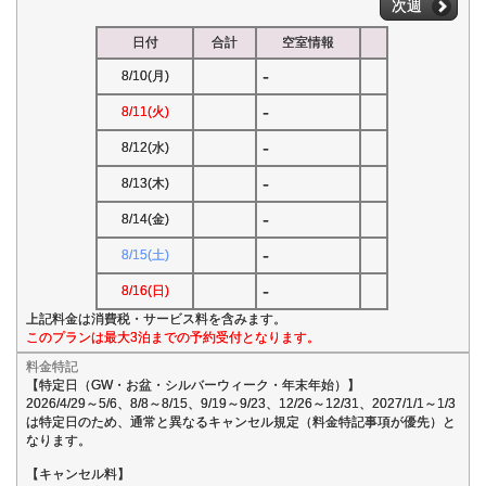
次週
日付
合計
空室情報
-
8/10(月)
-
8/11(火)
-
8/12(水)
-
8/13(木)
-
8/14(金)
-
8/15(土)
-
8/16(日)
上記料金は消費税・サービス料を含みます。
このプランは最大3泊までの予約受付となります。
料金特記
【特定日（GW・お盆・シルバーウィーク・年末年始）】
2026/4/29～5/6、8/8～8/15、9/19～9/23、12/26～12/31、2027/1/1～1/3
は特定日のため、通常と異なるキャンセル規定（料金特記事項が優先）と
なります。
【キャンセル料】