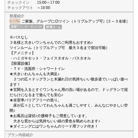
チェックイン
15:00～17:00
チェックアウト
～10:00
部屋紹介
ご家族、グループに◎ツイン（トリプルアップ可）[２～３名様］
※バスなし
２名様と大きいワンちゃんでのご利用もおすすめ♪
ツインルーム（トリプルアップ可 最大３名まで宿泊可能）
【アメニティ】
・ハミガキセット・フェイスタオル・バスタオル
【部屋設備】
・ＴＶ・洗面所・シャワートイレ
★大きいわんちゃんも大満足♪
２つの広々ドッグランと木漏れ日の気持ちいい散歩道でいっぱい遊べ
ます！
★玄関を入るとすぐワンちゃん用の洗い場があるので、ドッグランで泥
だらけになるまで遊んでも安心♪
★全室準バリアフリーの造り。
床が広々としていてわんちゃんも過ごしやすく、みんなにやさしい空
間♪
★お風呂は貸切♪介護椅子もご用意しています。
大きな窓からは気持ちいい緑の景色を眺められます♪
★ダイニングにはワンちゃんのリード用フック付き！
プラン内容紹介