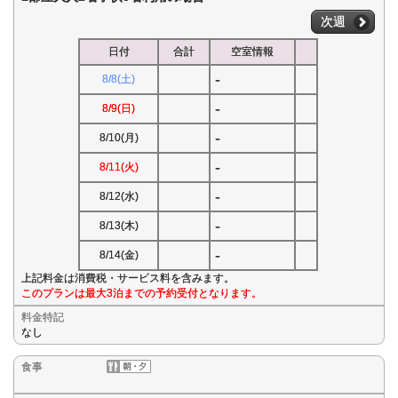
次週
日付
合計
空室情報
-
8/8(土)
-
8/9(日)
-
8/10(月)
-
8/11(火)
-
8/12(水)
-
8/13(木)
-
8/14(金)
上記料金は消費税・サービス料を含みます。
このプランは最大3泊までの予約受付となります。
料金特記
なし
食事