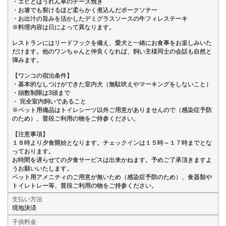
・エビとほうれん草のチーズ焼き
・お箸でも裂けるほど柔らかく煮込んだポークソテー
・お出汁の旨みを活かしたデミグラスソースの牛フィレステーキ
※料理内容は日によって異なります。
レストランにはリードフックを備え、愛犬と一緒にお食事をお楽しみいた
だけます。他のワンちゃんと仲良くなれば、飼い主様同士の会話も自然と
弾みます。
【ワンコの宿泊条件】
・基本的なしつけができた室内犬（無駄吠えやマーキングをしないこと）
・頭数制限は3頭まで
・ 完全室内飼いであること
※ペット用備品はトイレシーツ以外ご用意がありませんので（感染症予防
のため）、普段ご利用の物をご持参ください。
【注意事項】
１８時より夕食開始となります。チェックインは１５時～１７時までとな
っております。
お時間を遅らせての夕食サービスは出来かねます。予めご了承頂きますよ
うお願いいたします。
ペット用アメニティのご用意が無いため（感染症予防のため）、食器類や
トイレトレー等、普段ご利用の物をご持参ください。
支払い方法
現地決済
子供料金