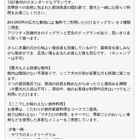
1泊2食付のスタンダードなプランです。
四季折々の自然に包まれた那須高原の隠れ家で、愛犬と一緒に心安らぐ時
間をお過ごしください。
約4,000坪の広大な敷地には 無料でご利用いただけるドッグラン を２種類
ご用意。
アジリティ設備付きのドッグランと芝生のドッグランがあり、思いきり走
り回って遊べます。
さらに木漏れ日が心地よい遊歩道も完備しているので、森林浴を楽しみな
がら散歩ができ、足洗い場もあるため遊んだ後も安心です。（※シャンプ
ーは不可）
【愛犬も人も快適な館内】
館内は階段のない平屋造りで、シニア犬や介助が必要な方も快適に過ごせ
ます。
２つの貸切風呂では、那須の自然を眺めながらゆったりと湯浴みを満喫
（※愛犬の入浴は不可）。滞在中、他のお客様が利用中以外はいつでもご
利用いただけます。
【ここでしか味わえない創作料理】
お食事は、こだわりの創作家庭料理をコースでご提供。
他では味わえない「ウチだけの料理」をテーマに、季節ごとのおいしい食
材などを使用した多彩なメニューをご用意しています。
-夕食一例-
・サワラのタンドリーグリル