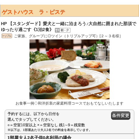
ゲストハウス ラ・ピステ
HP 【スタンダード】愛犬と一緒に泊まろう♪大自然に囲まれた那須で
ゆったり過ごす《1泊2食》
ご家族、グループに◎ツイン（トリプルアップ可）[２～３名様］
お食事一例◇和洋折衷の家庭料理コースでおもてなしいたします
予約するには、以下から日付を
条件変更
選んでタップしてください。
○＝空室10室以上 ×＝空室なし 残1∼9＝残室数
※以下は、1部屋あたり大人2名での料金を表示しています。
1部屋大人2名子供0名利用の場合