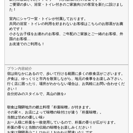
ご要望の多い、浴室・トイレ付きのご家族向けの客室を新たに設けまし
た！
室内にシャワー室・トイレが付属しております。
共同の浴室・トイレの利用を好まれないお客様はこちらのお部屋がお薦
めです！
小さなお子様をお連れのお客様、ご年配のご家族とご一緒のお客様、外
国のお客様…
お友達でのご利用も！
プラン内容紹介
宿は街なかにあるので、歩いて行ける範囲に多くの飲食店がございます。
夕食は、ゆっくりと市内を散策しながら、地元の食事をお楽しみ下さい。
行く店に困ったり、場所がわからない場合は、お気軽にお問い合わせくだ
さい！
自分好みのスタイルで、高山の旅を♪
朝食は飛騨地方の郷土料理「朴葉味噌」が付きます。
その家々、お店によって味噌の味付けが違う「朴葉味噌」。
当館は甘めの優しい味♪
お一人様に朴葉を一枚使用しているので、朴葉の香りが広がります。
朴葉の香りと当館の伝統の味噌をお楽しみください！
お米は飛騨高山こしひかり！おかわり間違いなしです。