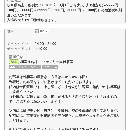
料金特記
岐阜県高山市条例により2025年10月1日から大人1人1泊当り(～9999円：
100円、10000円～29999円：200円、30000円～：300円）の宿泊税を別
途いただきます。
入湯税大人150円別途頂きます。
食事
チェックイン
14:00～21:00
チェックアウト
～10:00
部屋紹介
和室４名様～ ファミリー向け客室
お部屋は純和室の畳敷き。布団はふかふかの布団♪
到着時、お布団をすでに敷かせていただいております。
館内は全面禁煙です。申し訳ございませんが、客室・館内でのお煙草は
ご遠慮ください。
（外国のお客様も多い為、匂いが残ると大変不快な思いをされますの
で、ご協力をお願いいたします！）
室内には薄型テレビ（無料）、冷暖房、空の冷蔵庫が備えてあります。
宿前には、重要文化財飛騨国分寺が建ち、三重塔や大イチョウをご覧い
ただけます。
新たに改装されたファミリー・大人数様向けの客室です！