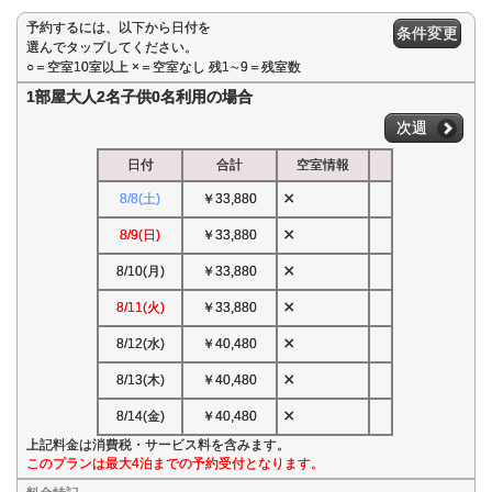
予約するには、以下から日付を
条件変更
選んでタップしてください。
○＝空室10室以上 ×＝空室なし 残1∼9＝残室数
1部屋大人2名子供0名利用の場合
次週
日付
合計
空室情報
×
8/8(土)
￥33,880
×
8/9(日)
￥33,880
×
8/10(月)
￥33,880
×
8/11(火)
￥33,880
×
8/12(水)
￥40,480
×
8/13(木)
￥40,480
×
8/14(金)
￥40,480
上記料金は消費税・サービス料を含みます。
このプランは最大4泊までの予約受付となります。