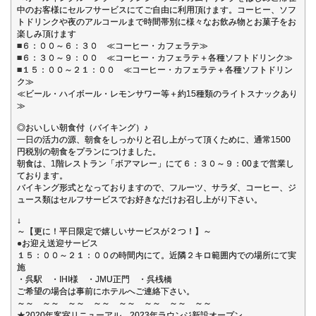
中のお客様にセルフサービスにてご自由に利用頂けます。コーヒー、ソフ
トドリンクや夜のアルコールまで時間帯別に様々なお飲み物とお菓子をお
楽しみ頂けます
■６：００～６：３０ ≪コーヒー・カフェラテ≫
■６：３０～９：００ ≪コーヒー・カフェラテ＋各種ソフトドリンク≫
■１５：００～２１：００ ≪コーヒー・カフェラテ＋各種ソフトドリン
ク≫
≪ビール・ハイボール・レモンサワー等＋約15種類のライトスナックあり
≫
◎おいしい朝食付（バイキング）♪
一日の活力の源、朝食をしっかりと召し上がって頂くために、通常1500
円税別の朝食をプランにつけました。
朝食は、1階レストラン「ボアマレー」にて６：３０～９：00まで営業し
ております。
バイキング形式となっておりますので、フルーツ、サラダ、コーヒー、ジ
ュース類はセルフサービスでお好きなだけお召し上がり下さい。
↓
～【更に！平日限定で嬉しいサービスが２つ！】～
●お迎え送迎サービス
１５：００～２１：００の時間内にて。近隣２キロ範囲内での場所にて実
施
・呉駅 ・IHI様 ・JMU正門 ・呉桟橋
ご希望の場合は事前にホテルへご連絡下さい。
～～ ～～ ～～ ～～ ～～ ～～ ～～ ～～
★2020年客室リニューアル 2023年ラウンジ新設オープン