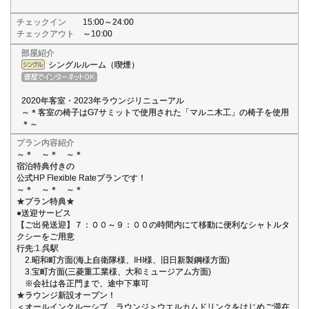
チェックイン
15:00～24:00
チェックアウト
～10:00
部屋紹介
シングルルーム（喫煙）
2020年客室・2023年ラウンジリニューアル
～＊客室の椅子はG7サミットで使用された「マルニ木工」の椅子を使用
＊～
プラン内容紹介
～＊ ～＊ ～＊
宿泊特典付きの
公式HP Flexible Rateプランです！
～＊ ～＊ ～＊
★プラン特典★
●送迎サービス
【ご出発送迎】７：００～９：００の時間内にて移動に便利なシャトルタ
クシーをご用意
行先:1.呉駅
2.昭和町方面(海上自衛隊様、IHI様、旧日新製鋼様方面)
3.宝町方面(三菱重工業様、大和ミュージアム方面)
※会社は各正門まで、途中下車可
★ラウンジ新設オープン！
＜オールインクルーシブ ラウンジ＞ウエルカムドリンクをはじめご滞在