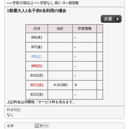
○＝空室10室以上 ×＝空室なし 残1∼9＝残室数
1部屋大人1名子供0名利用の場合
次週
日付
合計
空室情報
-
8/6(木)
-
8/7(金)
-
8/8(土)
-
8/9(日)
-
8/10(月)
×
8/11(火)
￥10,980
-
8/12(水)
上記料金は消費税・サービス料を含みます。
料金特記
なし
食事