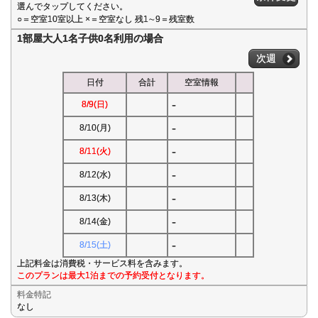
選んでタップしてください。
○＝空室10室以上 ×＝空室なし 残1∼9＝残室数
1部屋大人1名子供0名利用の場合
次週
日付
合計
空室情報
-
8/9(日)
-
8/10(月)
-
8/11(火)
-
8/12(水)
-
8/13(木)
-
8/14(金)
-
8/15(土)
上記料金は消費税・サービス料を含みます。
このプランは最大1泊までの予約受付となります。
料金特記
なし