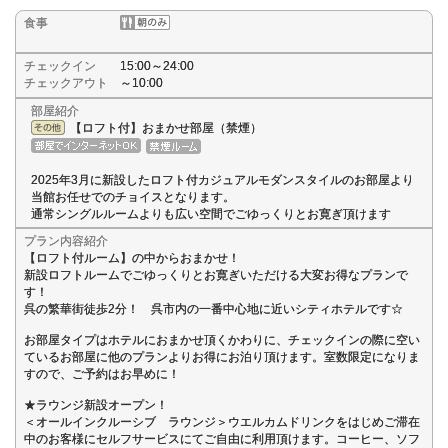
食事
チェックイン
15:00～24:00
チェックアウト
～10:00
部屋紹介
【ロフト付】おまかせ部屋（禁煙）
2025年3月に新設したロフト付カジュアルモダンスタイルのお部屋より
当館お任せでのチョイスとなります。
通常シングルルームよりも広い空間でごゆっくりとお寛ぎ頂けます
プラン内容紹介
【ロフト付ルーム】の中からおまかせ！
新設ロフトルームでごゆっくりとお寛ぎいただける大変お得なプランで
す！
呉の繁華街徒歩2分！ 呉市内の一番中心地に近いシティホテルです☆
お部屋タイプはホテルにおまかせ頂くかわりに、チェックインの際に空い
ているお部屋に他のプランよりお得にお泊り頂けます。室数限定になりま
すので、ご予約はお早めに！
★ラウンジ新設オープン！
＜オールインクルーシブ ラウンジ＞ウエルカムドリンクをはじめご滞在
中のお客様にセルフサービスにてご自由に利用頂けます。コーヒー、ソフ