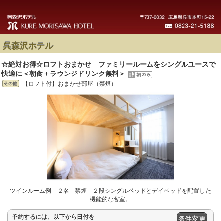
呉森沢ホテル
☆絶対お得☆ロフトおまかせ ファミリールームをシングルユースで
快適に＜朝食＋ラウンジドリンク無料＞
【ロフト付】おまかせ部屋（禁煙）
ツインルーム例 ２名 禁煙 ２段シングルベッドとデイベッドを配置した
機能的な客室。
予約するには、以下から日付を
条件変更