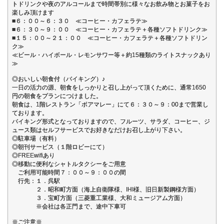
トドリンクや夜のアルコールまで時間帯別に様々なお飲み物とお菓子をお
楽しみ頂けます
■６：００～６：３０ ≪コーヒー・カフェラテ≫
■６：３０～９：００ ≪コーヒー・カフェラテ＋各種ソフトドリンク≫
■１５：００～２１：００ ≪コーヒー・カフェラテ＋各種ソフトドリン
ク≫
≪ビール・ハイボール・レモンサワー等＋約15種類のライトスナックあり
≫
◎おいしい朝食付（バイキング）♪
一日の活力の源、朝食をしっかりと召し上がって頂くために、通常1650
円の朝食をプランにつけました。
朝食は、1階レストラン「ボアマレー」にて６：３０～９：00まで営業し
ております。
バイキング形式となっておりますので、フルーツ、サラダ、コーヒー、ジ
ュース類はセルフサービスでお好きなだけお召し上がり下さい。
◎駐車場（有料）
◎朝刊サービス（１階ロビーにて）
◎FREEwifiあり
◎移動に便利なシャトルタクシーをご用意
ご利用可能時間７：００～９：００の間
行先：１．呉駅
２．昭和町方面（海上自衛隊様、IHI様、旧日新製鋼様方面）
３．宝町方面（三菱重工業様、大和ミュージアム方面）
※会社は各正門まで、途中下車可
※ご注意※