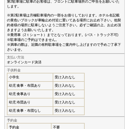
第2駐車場に駐車のお客様は、フロントに駐車場所のご申告をお願いいた
します。
※第2駐車場は月極駐車場内の一部をお借りしております。ホテル名記載
の黄色いブロックが車輪止め付近に置いてある場所にお止め下さい。他契
約者様の場所に駐車しないようご注意下さい。必ずご確認の上、お止め頂
きますようお願いいたします。
※乗用車（2ｔショート）までとなっております。(バス・トラック不可)
※駐車場のご予約はできません。
※満車の際は、近隣の有料駐車場をご案内申し上げますので予めご了承下
さいませ。
支払い方法
オンラインカード決済
子供料金
小学生
受け入れなし
幼児:食事・布団あり
受け入れなし
幼児:食事あり
受け入れなし
幼児:布団あり
受け入れなし
幼児:食事・布団なし
受け入れなし
予約金
予約金
不要