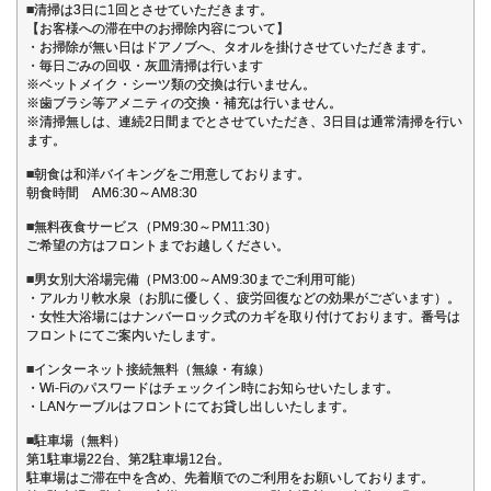
■清掃は3日に1回とさせていただきます。
【お客様への滞在中のお掃除内容について】
・お掃除が無い日はドアノブへ、タオルを掛けさせていただきます。
・毎日ごみの回収・灰皿清掃は行います
※ベットメイク・シーツ類の交換は行いません。
※歯ブラシ等アメニティの交換・補充は行いません。
※清掃無しは、連続2日間までとさせていただき、3日目は通常清掃を行い
ます。
■朝食は和洋バイキングをご用意しております。
朝食時間 AM6:30～AM8:30
■無料夜食サービス（PM9:30～PM11:30）
ご希望の方はフロントまでお越しください。
■男女別大浴場完備（PM3:00～AM9:30までご利用可能）
・アルカリ軟水泉（お肌に優しく、疲労回復などの効果がございます）。
・女性大浴場にはナンバーロック式のカギを取り付けております。番号は
フロントにてご案内いたします。
■インターネット接続無料（無線・有線）
・Wi-Fiのパスワードはチェックイン時にお知らせいたします。
・LANケーブルはフロントにてお貸し出しいたします。
■駐車場（無料）
第1駐車場22台、第2駐車場12台。
駐車場はご滞在中を含め、先着順でのご利用をお願いしております。