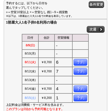
予約するには、以下から日付を
条件変更
選んでタップしてください。
○＝空室10室以上 ×＝空室なし 残1∼9＝残室数
※以下は、1部屋あたり大人1名での料金を表示しています。
1部屋大人1名子供0名利用の場合
次週
日付
合計
空室情報
-
8/9(日)
-
8/10(月)
6
予約
8/11(火)
￥8,700
7
予約
8/12(水)
￥8,700
-
8/13(木)
4
予約
8/14(金)
￥8,700
1
予約
8/15(土)
￥8,200
上記料金は消費税・サービス料を含みます。
このプランは3泊から予約可能となります。