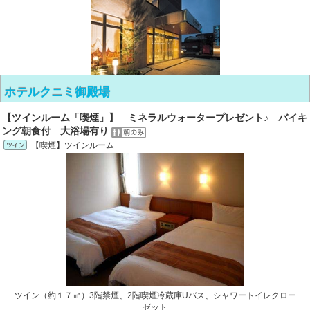
ホテルクニミ御殿場
【ツインルーム「喫煙」】 ミネラルウォータープレゼント♪ バイキ
ング朝食付 大浴場有り
【喫煙】ツインルーム
ツイン（約１７㎡）3階禁煙、2階喫煙冷蔵庫Uバス、シャワートイレクロー
ゼット