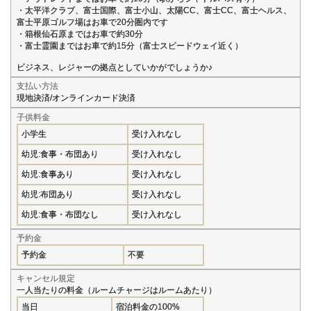
・太平洋クラブ、富士国際、富士小山、太陽CC、富士CC、富士ヘルス、
富士平原ゴルフ場はお車で20分圏内です
・箱根仙石原まではお車で約30分
・富士霊園まではお車で約15分（富士スピードウェイ近く）
ビジネス、レジャーの拠点としていかがでしょうか♪
支払い方法
現地決済/オンラインカード決済
子供料金
小学生
受け入れなし
幼児:食事・布団あり
受け入れなし
幼児:食事あり
受け入れなし
幼児:布団あり
受け入れなし
幼児:食事・布団なし
受け入れなし
予約金
予約金
不要
キャンセル規定
一人当たりの料金（ルームチャージはルームあたり）
当日
宿泊料金の100%