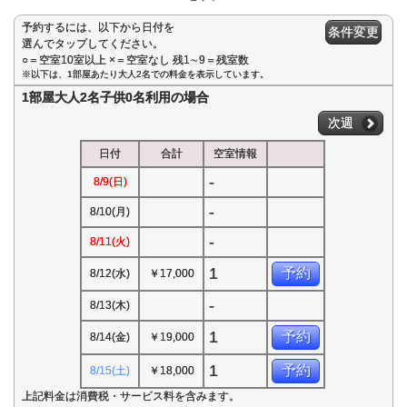
予約するには、以下から日付を
条件変更
選んでタップしてください。
○＝空室10室以上 ×＝空室なし 残1∼9＝残室数
※以下は、1部屋あたり大人2名での料金を表示しています。
1部屋大人2名子供0名利用の場合
次週
日付
合計
空室情報
-
8/9(日)
-
8/10(月)
-
8/11(火)
1
予約
8/12(水)
￥17,000
-
8/13(木)
1
予約
8/14(金)
￥19,000
1
予約
8/15(土)
￥18,000
上記料金は消費税・サービス料を含みます。