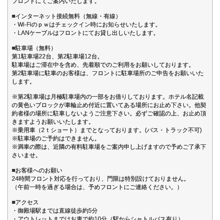
フロントにてご案内いたします。
■インターネット接続無料（無線・有線）
・Wi-Fiのｐｗはチェックイン時にお知らせいたします。
・LANケーブルはフロントにてお貸し出しいたします。
■駐車場（無料）
第1駐車場22台、第2駐車場12台。
駐車場はご滞在中を含め、先着順でのご利用をお願いしております。
第2駐車場に駐車のお客様は、フロントに駐車場所のご申告をお願いいた
します。
※第2駐車場は月極駐車場内の一部をお借りしております。ホテル名記載
の黄色いブロックが車輪止め付近に置いてある場所にお止め下さい。他契
約者様の場所に駐車しないようご注意下さい。必ずご確認の上、お止め頂
きますようお願いいたします。
※乗用車（2ｔショート）までとなっております。(バス・トラック不可)
※駐車場のご予約はできません。
※満車の際は、近隣の有料駐車場をご案内申し上げますので予めご了承下
さいませ。
■お客様へのお願い
24時間フロント対応を行っており、門限は特別設けておりません。
（午前一時を過ぎる場合は、予めフロントにご連絡ください。）
■アクセス
・御殿場駅までは直線徒歩約5分
・アウトレットまではお車で約10分（駅からシャトルバス有り）