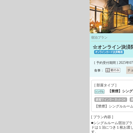
宿泊プラン
☆オンライン決済
2025年0
[ 予約受付期間 ]
チ
食事：
[ 部屋タイプ ]
【禁煙】シング
【禁煙】シングルルー
[ プラン内容 ]
■シングルルーム宿泊プラ
ドは１泊につき１枚お渡
す。