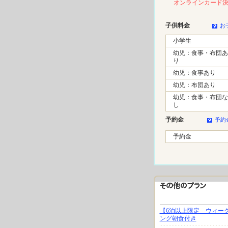
オンラインカード
子供料金
お
小学生
幼児：食事・布団あ
り
幼児：食事あり
幼児：布団あり
幼児：食事・布団な
し
予約金
予約
予約金
【6泊以上限定 ウィー
ング朝食付き