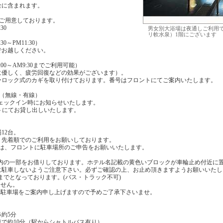
金に含まれます。
をご用意しております。
30
男女別大浴場は夜通しご利用
リ軟水泉）1階にございます
0～PM11:30）
でお越しください。
00～AM9:30までご利用可能）
に優しく、疲労回復などの効果がございます）。
ーロック式のカギを取り付けております。番号はフロントにてご案内いたします。
（無線・有線）
はチェックイン時にお知らせいたします。
トにてお貸し出しいたします。
12台。
、先着順でのご利用をお願いしております。
様は、フロントに駐車場所のご申告をお願いいたします。
場内の一部をお借りしております。ホテル名記載の黄色いブロックが車輪止め付近に
に駐車しないようご注意下さい。必ずご確認の上、お止め頂きますようお願いいたし
までとなっております。(バス・トラック不可)
ません。
料駐車場をご案内申し上げますので予めご了承下さいませ。
約5分
で約10分（駅からシャトルバス有り）