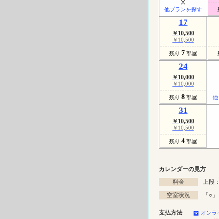
他プランを探す
17
￥10,500
￥10,500
7
残り
部屋
24
￥10,000
￥10,000
8
残り
部屋
他
31
￥10,500
￥10,500
4
残り
部屋
カレンダーの見方
料金
上段：
空室状況
「
○
」
支払方法
オンラ