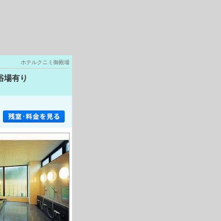
ホテルクニミ御殿場
浴場有り