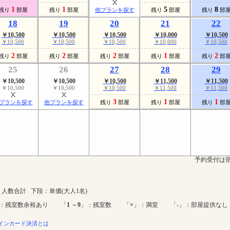
1
1
5
8
残り
部屋
残り
部屋
他プランを探す
残り
部屋
残り
部
18
19
20
21
22
￥10,500
￥10,500
￥10,500
￥10,000
￥10,500
￥10,500
￥10,500
￥10,500
￥10,000
￥10,500
2
2
2
1
2
残り
部屋
残り
部屋
残り
部屋
残り
部屋
残り
部
25
26
27
28
29
￥10,500
￥10,500
￥10,500
￥11,500
￥11,500
￥10,500
￥10,500
￥10,500
￥11,500
￥11,500
3
1
1
プランを探す
他プランを探す
残り
部屋
残り
部屋
残り
部
予約受付は宿
人数合計 下段：単価(大人1名)
：残室数余裕あり 「
1
～
9
」：残室数 「
×
」：満室 「-」：部屋提供なし
インカード決済とは