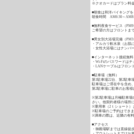
※クオカードはプラン料
■朝食は和洋バイキング
朝食時間 AM6:30～AM8:
■無料夜食サービス（PM9:3
ご希望の方はフロントま
■男女別大浴場完備（PM3:
・アルカリ軟水泉（お肌
・女性大浴場にはナンバ
■インターネット接続無料
・Wi-Fiのパスワード
・LANケーブルはフロン
■駐車場（無料）
第1駐車場22台、第2駐車場
駐車場はご滞在中を含め
第2駐車場に駐車のお客
※第2駐車場は月極駐車
さい。他契約者様の場所
※乗用車（2ｔショート）
※駐車場のご予約はでき
※満車の際は、近隣の有
■アクセス
・御殿場駅までは直線徒歩
・アウトレットまではお車