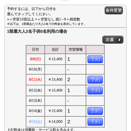
予約するには、以下から日付を
条件変更
選んでタップしてください。
○＝空室10室以上 ×＝空室なし 残1∼9＝残室数
※以下は、1部屋あたり大人2名での料金を表示しています。
1部屋大人2名子供0名利用の場合
次週
日付
合計
空室情報
1
予約
8/9(日)
￥15,400
-
8/10(月)
2
予約
8/11(火)
￥15,400
1
予約
8/12(水)
￥15,400
-
8/13(木)
1
予約
8/14(金)
￥15,400
2
予約
8/15(土)
￥14,000
上記料金は消費税・サービス料を含みます。