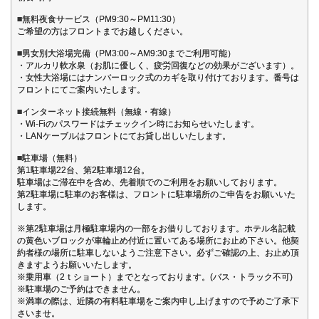
■無料夜食サービス（PM9:30～PM11:30）
ご希望の方はフロントまでお越しください。
■男女別大浴場完備（PM3:00～AM9:30までご利用可能）
・アルカリ軟水泉（お肌に優しく、疲労回復などの効果がございます）。
・女性大浴場にはナンバーロック式のカギを取り付けております。番号は
フロントにてご案内いたします。
■インターネット接続無料（無線・有線）
・Wi-Fiのパスワードはチェックイン時にお知らせいたします。
・LANケーブルはフロントにてお貸し出しいたします。
■駐車場（無料）
第1駐車場22台、第2駐車場12台。
駐車場はご滞在中を含め、先着順でのご利用をお願いしております。
第2駐車場に駐車のお客様は、フロントに駐車場所のご申告をお願いいた
します。
※第2駐車場は月極駐車場内の一部をお借りしております。ホテル名記載
の黄色いブロックが車輪止め付近に置いてある場所にお止め下さい。他契
約者様の場所に駐車しないようご注意下さい。必ずご確認の上、お止め頂
きますようお願いいたします。
※乗用車（2ｔショート）までとなっております。(バス・トラック不可)
※駐車場のご予約はできません。
※満車の際は、近隣の有料駐車場をご案内申し上げますので予めご了承下
さいませ。