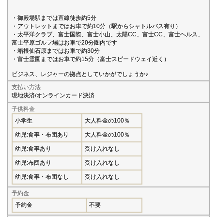
・御殿場駅までは直線徒歩約5分
・アウトレットまではお車で約10分（駅からシャトルバス有り）
・太平洋クラブ、富士国際、富士小山、太陽CC、富士CC、富士ヘルス、
富士平原ゴルフ場はお車で20分圏内です
・箱根仙石原まではお車で約30分
・富士霊園まではお車で約15分（富士スピードウェイ近く）
ビジネス、レジャーの拠点としていかがでしょうか♪
支払い方法
現地決済/オンラインカード決済
子供料金
小学生
大人料金の100％
幼児:食事・布団あり
大人料金の100％
幼児:食事あり
受け入れなし
幼児:布団あり
受け入れなし
幼児:食事・布団なし
受け入れなし
予約金
予約金
不要