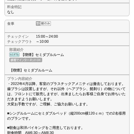
料金特記
なし
食事
チェックイン
15:00～24:00
チェックアウト
～10:00
部屋紹介
【喫煙】セミダブルルーム
【喫煙】セミダブルルーム
プラン内容紹介
・2022年4月以降、客室のプラスチックアメニティは撤去しております。
歯ブラシは設置しますが、それ以外（ヘアブラシ、髭剃り）の物について
は、フロントにて販売しますが、出来ましたらお客様ご自身でお持ちいた
だきますようお願いします。
大変お手数ですが、ご理解、ご協力お願いします。
■シングルルームにセミダブルベッド（縦200cm横120ｃｍ）での2名様用
のプランです。
■朝食は和洋バイキングをご用意しております。
朝食時間 AM6:30～AM8:30