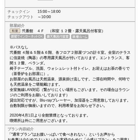
チェックイン
15:00～18:00
チェックアウト
～10:00
部屋紹介
弐番館 ４Ｆ （和室 １２畳・露天風呂付客室）
※バスなし
弐番館 ４階＆５階＆６階、各フロア２部屋づつの計６室。全室のテラス
に信楽焼（陶器）の専用露天風呂が付いております。エントランス、客
間１２畳、ベランダ。
椅子テーブル、洗面、ウォシュレット付トイレ、お迎えはお茶の香りで
（茶香炉をお部屋に）。
お部屋のお風呂は天然温泉、源泉掛け流しです。ご滞在時間中、何時で
も天然温泉をご堪能戴けます。
全室無線LAN対応（繋がりにくい場所もございます。その場合はラウン
ジのご利用をお願いしております）
貸出対応ですが、Blu-rayプレーヤー、加湿器をご用意致しております。
台数制限が御座いますので、利用希望をお知らせ下さい。
2020年4月1日より全館禁煙となっております。
喫煙所は外にご用意がございます。
プラン内容紹介
「”通常プラン”はお腹いっぱいで食べきれない」というお声から
お食事は少なめでよいというお客様のために「小盛りプラン」をご用意し