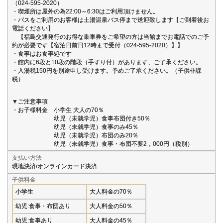
（024-595-2020）
・喫煙所は屋外の為22:00～6:30はご利用頂けません。
・バスをご利用のお客様は土湯温泉バス停まで送迎致します【ご到着後お
電話ください】
【福島交通発行のお得な乗車券をご希望の方は当館までお電話でのご予
約が必要です【宿泊日前日12時まで受付（024-595-2020）】】
・食事はお食事処です
・館内に6段と10段の階段（手すり付）があります、ご了承ください。
・入湯税150円を別途申し受けます。予めご了承ください。（子供非課
税）
▼ご注意事項
・お子様料金 小学生 大人の70％
幼児（未就学児）食事布団付き50％
幼児（未就学児）食事のみ45％
幼児（未就学児）布団のみ20％
幼児（未就学児）食事・布団不要2，000円（税別）
支払い方法
現地決済/オンラインカード決済
子供料金
小学生
大人料金の70％
幼児:食事・布団あり
大人料金の50％
幼児:食事あり
大人料金の45％