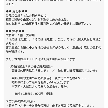
ました。
◆◆ お食事 ◆◆
岩魚の塩焼きと牡丹鍋を中心に、
福島の珍味や山菜など、お料理少なめの全九品。
旬を先取りした山菜料理や茸料理など山里の味覚をご堪能下さい。
◆◆ 温泉 ◆◆
弐番館 １階 大浴場
「瀧の湯（女湯）」「澤の湯（男湯）」には、それぞれ露天風呂と内湯が
あります。
露天風呂から望む小さな滝のせせらぎが心地よく、源泉かけ流しの美肌の
湯が好評です。
また、弐番館屋上７Ｆには貸切露天風呂が御座います。
○弐番館屋上７Ｆの貸切露天風呂○
高野槙の野天風呂「杜の湯」 ／ 御影石の野天石風呂「山の湯」
昼間は山や荒川の自然の景色を、夜には星空を眺めて・・・
時間帯によって絶景をお楽しみいただけます。
※季節・天候によって変わる景色も、趣が。
・有料：1組様2，000円（税別）
▼ご予約の際のお願い
・食物アレルギーをお持ちの方は、必ずお電話にてお知らせ下さい。