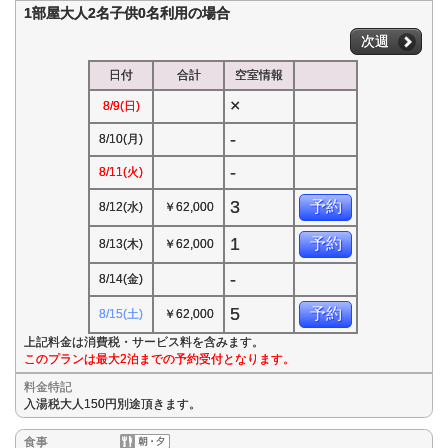
1部屋大人2名子供0名利用の場合
次週
日付
合計
空室情報
×
8/9(日)
-
8/10(月)
-
8/11(火)
3
予約
8/12(水)
￥62,000
1
予約
8/13(木)
￥62,000
-
8/14(金)
5
予約
8/15(土)
￥62,000
上記料金は消費税・サービス料を含みます。
このプランは最大2泊までの予約受付となります。
料金特記
入湯税大人150円別途頂きます。
食事