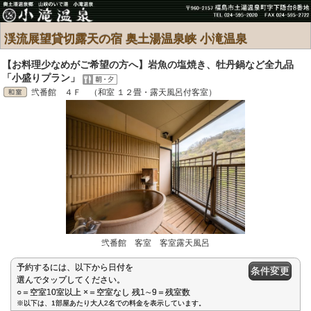
渓流展望貸切露天の宿 奥土湯温泉峡 小滝温泉
【お料理少なめがご希望の方へ】岩魚の塩焼き、牡丹鍋など全九品
「小盛りプラン」
弐番館 ４Ｆ （和室 １２畳・露天風呂付客室）
弐番館 客室 客室露天風呂
予約するには、以下から日付を
条件変更
選んでタップしてください。
○＝空室10室以上 ×＝空室なし 残1∼9＝残室数
※以下は、1部屋あたり大人2名での料金を表示しています。