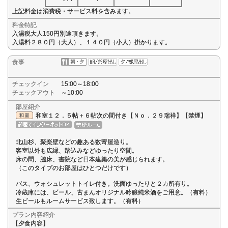
上記料金は消費税・サービス料を含みます。
料金特記
入湯税大人150円別途頂きます。
入湯料２８０円（大人）、１４０円（小人）掛かります。
食事
チェックイン
15:00～18:00
チェックアウト
～10:00
部屋紹介
和室１２．５帖＋６帖次の間付き【Ｎｏ．２９瑞祥】【禁煙】
北山杉、聚楽壁などの趣ある数寄屋造り。
客室以外も広縁、踏込みなどゆったり空間。
床の間、脇床、書院など日本建築の美が感じられます。
（このタイプのお部屋はひとつだけです）
バス、ウォシュレットトイレ付き。洗面ゆったりと２カ所有り。
冷蔵庫には、ビール、古まんオリジナル吟醸純米酒をご用意。（有料）
生ビールもルームサービス致します。（有料）
プラン内容紹介
【夕食内容】