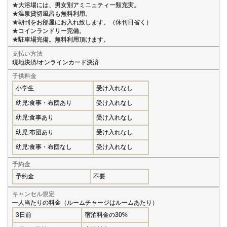
★大浴場には、男女別アミニュティー類充実。
★温泉貸切風呂も無料利用。
★朝刊をお部屋にお入れ致します。（休刊日省く）
★コインランドリー完備。
★駐車場完備。無料利用頂けます。
支払い方法
現地決済/オンラインカード決済
子供料金
小学生
受け入れなし
幼児:食事・布団あり
受け入れなし
幼児:食事あり
受け入れなし
幼児:布団あり
受け入れなし
幼児:食事・布団なし
受け入れなし
予約金
予約金
不要
キャンセル規定
一人当たりの料金（ルームチャージはルームあたり）
3日前
宿泊料金の30%