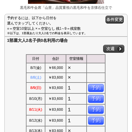
黒毛和牛会席「山里」品質重視の黒毛和牛を京懐石仕立で
予約するには、以下から日付を
条件変更
選んでタップしてください。
○＝空室10室以上 ×＝空室なし 残1∼9＝残室数
※以下は、1部屋あたり大人2名での料金を表示しています。
1部屋大人2名子供0名利用の場合
次週
日付
合計
空室情報
×
8/7(金)
￥66,000
×
8/8(土)
￥83,600
1
予約
8/9(日)
￥83,600
1
予約
8/10(月)
￥83,600
1
予約
8/11(火)
￥83,600
1
予約
8/12(水)
￥83,600
×
8/13(木)
￥83,600