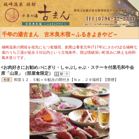
千年の湯古まん 古木良木宿～ふるきよきやど～
城崎温泉の開祖を祖先にもつ老舗宿。創業は養老元年(717年)にさかのぼる城崎七
湯のうち三湯が徒歩３分以内という立地条件。宿は情緒深い町並みに映える純和
風木造りです。
<お肉好きにお勧め♪>にぎり・しゃぶしゃぶ・ステーキ付黒毛和牛会
席「山里」（部屋食限定）
和室１２．５帖＋６帖次の間付き【Ｎｏ．２９瑞祥】【禁煙】