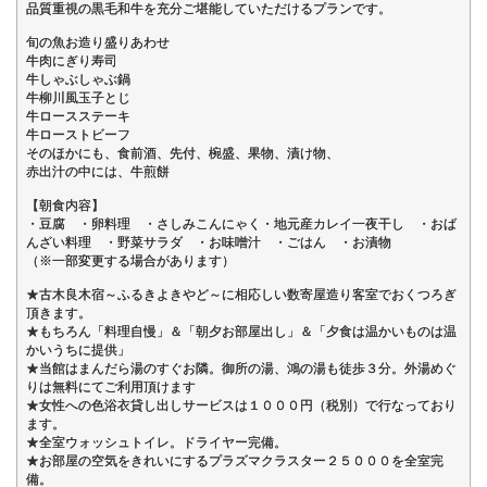
品質重視の黒毛和牛を充分ご堪能していただけるプランです。
旬の魚お造り盛りあわせ
牛肉にぎり寿司
牛しゃぶしゃぶ鍋
牛柳川風玉子とじ
牛ロースステーキ
牛ローストビーフ
そのほかにも、食前酒、先付、椀盛、果物、漬け物、
赤出汁の中には、牛煎餅
【朝食内容】
・豆腐 ・卵料理 ・さしみこんにゃく・地元産カレイ一夜干し ・おば
んざい料理 ・野菜サラダ ・お味噌汁 ・ごはん ・お漬物
（※一部変更する場合があります）
★古木良木宿～ふるきよきやど～に相応しい数寄屋造り客室でおくつろぎ
頂きます。
★もちろん「料理自慢」＆「朝夕お部屋出し」＆「夕食は温かいものは温
かいうちに提供」
★当館はまんだら湯のすぐお隣。御所の湯、鴻の湯も徒歩３分。外湯めぐ
りは無料にてご利用頂けます
★女性への色浴衣貸し出しサービスは１０００円（税別）で行なっており
ます。
★全室ウォッシュトイレ。ドライヤー完備。
★お部屋の空気をきれいにするプラズマクラスター２５０００を全室完
備。