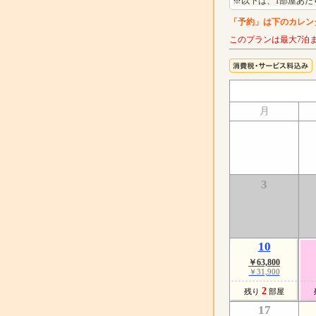
※以下は、1部屋あた
「予約」は下のカレン
このプランは最大7泊
月
3
10
￥63,800
￥31,900
2
残り
部屋
17