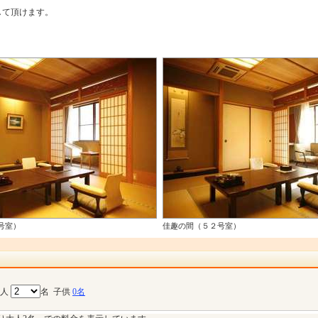
。
して頂けます。
号室）
佳趣の間（５２号室）
大人
名
子供
0名