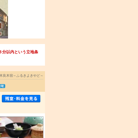
歩３分以内という立地条
木良木宿～ふるきよきやど～