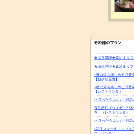
★温泉満喫★素泊まりプラ
★温泉満喫★素泊まりプ
<蟹以外も楽しめる月替
【朝夕部屋食】
<蟹以外も楽しめる月替
【レストラン食】
<<迷ったらコレ♪>>
香住産紅ズワイガニ2.
巻」（レストラン食）
<<迷ったらコレ♪>>
<和牛ステーキ・ロブス
ストラン食）