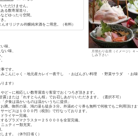
びいただけません。
趣ある数寄屋造り。
みなどゆったり空間。
付き。
まんオリジナル吟醸純米酒をご用意。（有料）
ない味、
えない味、
月替わり会席（イメージ）４
しみ下さい
い。
す。
食事です。
しみこんにゃく・地元産カレイ一夜干し ・おばんざい料理 ・野菜サラダ ・お味
あります）
きやど～に相応しい数寄屋造り客室でおくつろぎ頂きます。
甘露｣または「れすとらん桜」でお召しあがりいただきます。（選択不可）
＆「夕食は温かいものは温かいうちに提供」
ぐお隣。御所の湯、鴻の湯も徒歩３分。外湯めぐり券も無料で何枚でもご利用頂けま
しサービスは１０００円（税別）で行なっております。
。ドライヤー完備。
にするプラズマクラスター２５０００を全室完備。
ミニュティー類充実。
用。
致します。（休刊日省く）