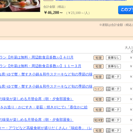
合計金額（税込）
￥46,200～
（￥23,100～/人）
※差額は合計金額（税込
大人
ン【外湯は無料・周辺飲食店多数♪♪】4-11月
￥
ラン【外湯は無料・周辺飲食店多数♪♪】１１ー３月
￥
会席>ゆで蟹・蟹すき小鍋＆和牛ステーキなど旬の季節の味
￥
会席>ゆで蟹・蟹すき小鍋＆和牛ステーキなど旬の季節の味
￥
但馬の味覚が楽しめる月替会席（朝・夕食部屋食）
￥
5杯をお造り・かにすき・姿茹・焼きがにで♪「香住かに絵
￥
但馬の味覚が楽しめる月替会席（朝・夕食部屋食）
￥
ター・アワビなど高級食材が盛りだくさん♪「味絵巻」（レ
￥