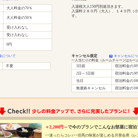
入湯税大人150円別途頂きます。
大人料金の70％
入湯料２８０円（大人）、１４０円（小
す。
大人料金の50％
受け入れなし
受け入れなし
0円
キャンセル規定
金について
キャンセルにつ
一人当たりの料金（ルームチャージはルー
不要
3日前
宿泊料金の30
2日～1日前
宿泊料金の30
当日
宿泊料金の10
無連絡キャンセル
宿泊料金の10
＋2,200円～
で今のプランでこんなお部屋に宿泊
<<迷ったらコレ♪>>但馬の味覚が楽しめる月替会席（レ