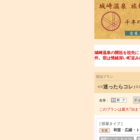
城崎温泉の開祖を祖先に
件。宿は情緒深い町並み
宿泊プラン
<<迷ったらコレ♪
チ
食事：
このプランは最大7泊ま
[ 部屋タイプ ]
和室・広縁・ト