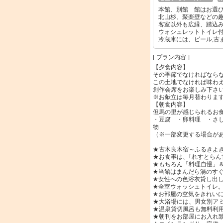
本館、別館 館はお選
北山杉、聚楽壁などの
客室以外も広縁、踏込
ウォシュレットトイレ
冷蔵庫には、ビール,古
[ プラン内容 ]
【夕食内容】
その季節でなければなら
この土地でなければ味わ
創作会席をお楽しみ下さ
※お献立は毎月替わりま
【朝食内容】
但馬の里が感じられるお
・豆腐 ・卵料理 ・さ
物
（※一部変更する場合が
★古木良木宿～ふるきよ
★お食事は、｢れすとらん
★もちろん「料理自慢」
★当館はまんだら湯のす
★女性への色浴衣貸し出
★全室ウォッシュトイレ
★お部屋の空気をきれい
★大浴場には、男女別ア
★温泉貸切風呂も無料利
★朝刊をお部屋にお入れ