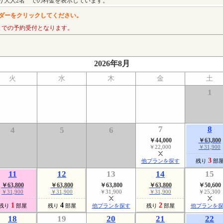
り大人2名 での料金を表示しています。
ダーをクリックしてください。
までの予約受付となります。
2026年8月
火
水
木
金
土
1
7
8
4
5
6
￥44,000
￥63,800
￥22,000
￥31,900
3
他プランを探す
残り
部
11
12
13
14
15
￥63,800
￥63,800
￥63,800
￥63,800
￥50,600
￥31,900
￥31,900
￥31,900
￥31,900
￥25,300
1
4
2
残り
部屋
残り
部屋
他プランを探す
残り
部屋
他プランを
18
19
20
21
22