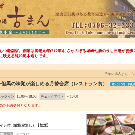
もつ老舗宿。創業は養老元年(717年)にさかのぼる城崎七湯のうち三湯が徒
に映える純和風木造りです。
千年の湯古まん 古
>>但馬の味覚が楽しめる月替会席（レストラン食）
15:00～18:00
～10:00
ェックイン
チェックアウト
での予約受付となります。
イレ付（館指定無し）【禁煙】
※バスなし