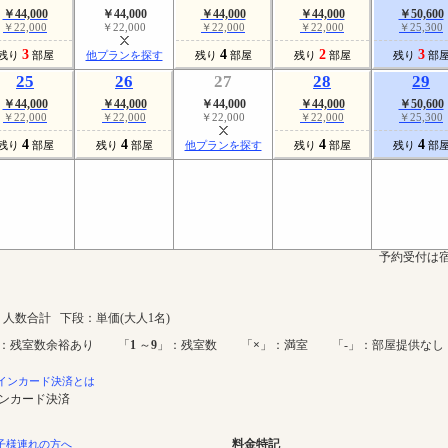
￥44,000
￥44,000
￥44,000
￥44,000
￥50,600
￥22,000
￥22,000
￥22,000
￥22,000
￥25,300
3
4
2
3
残り
部屋
他プランを探す
残り
部屋
残り
部屋
残り
部
25
26
27
28
29
￥44,000
￥44,000
￥44,000
￥44,000
￥50,600
￥22,000
￥22,000
￥22,000
￥22,000
￥25,300
4
4
4
4
残り
部屋
残り
部屋
他プランを探す
残り
部屋
残り
部
予約受付は宿
人数合計 下段：単価(大人1名)
：残室数余裕あり 「
1
～
9
」：残室数 「
×
」：満室 「-」：部屋提供なし
インカード決済とは
インカード決済
料金特記
子様連れの方へ