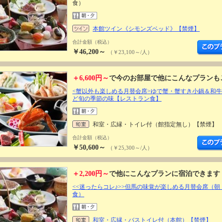
食）
本館ツイン《シモンズベッド》【禁煙】
合計金額（税込）
￥46,200～
（￥23,100～/人）
＋6,600円～
で今のお部屋で他にこんなプランも
<蟹以外も楽しめる月替会席>ゆで蟹・蟹すき小鍋＆和
ど旬の季節の味【レストラン食】
和室・広縁・トイレ付（館指定無し）【禁煙】
合計金額（税込）
￥50,600～
（￥25,300～/人）
＋2,200円～
で他にこんなプランに宿泊できます
<<迷ったらコレ♪>>但馬の味覚が楽しめる月替会席（
食）
和室・広縁・バストイレ付（本館）【禁煙】