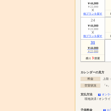
￥44,000
￥22,000
他プランを探す
24
￥44,000
￥22,000
他プランを探す
31
￥44,000
￥22,000
3
残り
部屋
カレンダーの見方
料金
上段：
空室状況
「
○
」
支払方法
オンラ
現地決済 / オンラ
子供料金
お