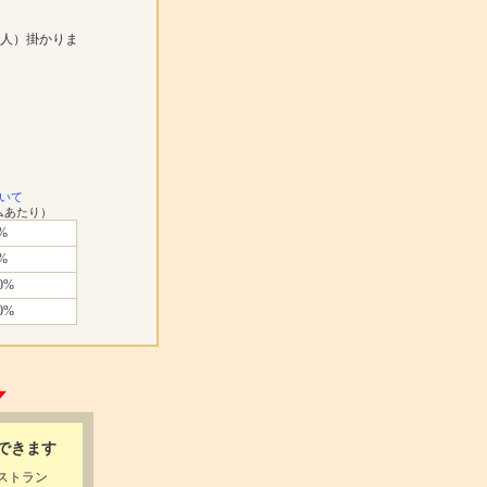
人）掛かりま
いて
ムあたり）
%
%
0%
0%
できます
ストラン