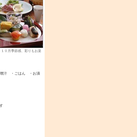
～１０月季節感、彩りもお楽
噌汁 ・ごはん ・お漬
す