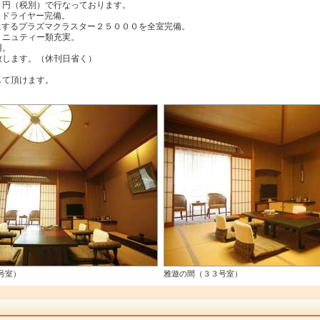
０円（税別）で行なっております。
。ドライヤー完備。
にするプラズマクラスター２５０００を全室完備。
ミニュティー類充実。
用。
致します。（休刊日省く）
。
して頂けます。
号室）
雅遊の間（３３号室）