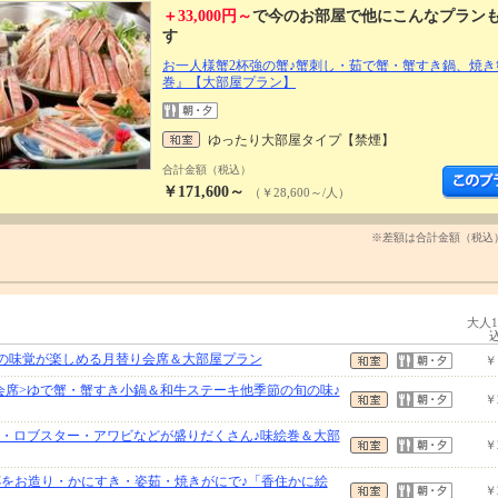
＋33,000円～
で今のお部屋で他にこんなプラン
す
お一人様蟹2杯強の蟹♪蟹刺し・茹で蟹・蟹すき鍋、焼き
巻』【大部屋プラン】
ゆったり大部屋タイプ【禁煙】
合計金額（税込）
￥171,600～
（￥28,600～/人）
※差額は合計金額（税込
大人
但馬の味覚が楽しめる月替り会席＆大部屋プラン
￥
会席>ゆで蟹・蟹すき小鍋＆和牛ステーキ他季節の旬の味♪
￥
牛・ロブスター・アワビなどが盛りだくさん♪味絵巻＆大部
￥
5杯をお造り・かにすき・姿茹・焼きがにで♪「香住かに絵
￥