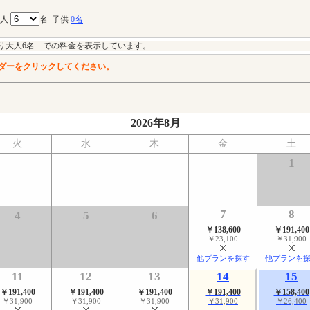
大人
名
子供
0名
り大人6名 での料金を表示しています。
ダーをクリックしてください。
2026年8月
火
水
木
金
土
1
7
8
4
5
6
￥138,600
￥191,400
￥23,100
￥31,900
他プランを探す
他プランを
11
12
13
14
15
￥191,400
￥191,400
￥191,400
￥191,400
￥158,400
￥31,900
￥31,900
￥31,900
￥31,900
￥26,400