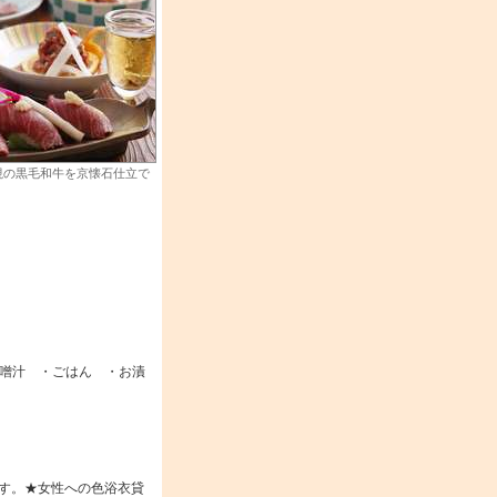
視の黒毛和牛を京懐石仕立で
噌汁 ・ごはん ・お漬
す。★女性への色浴衣貸