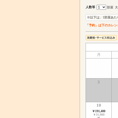
人数等
部屋 
※以下は、1部屋あた
「予約」は下のカレン
月
3
10
￥191,400
￥31,900