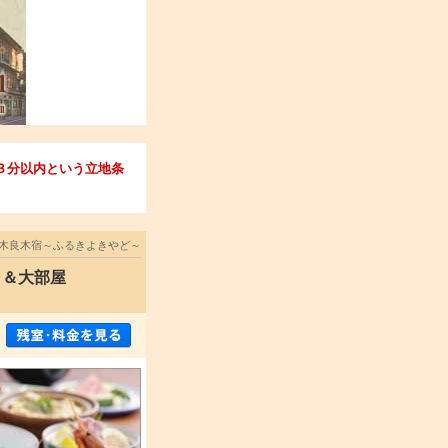
歩３分以内という立地条
木良木宿～ふるきよきやど～
」＆大部屋