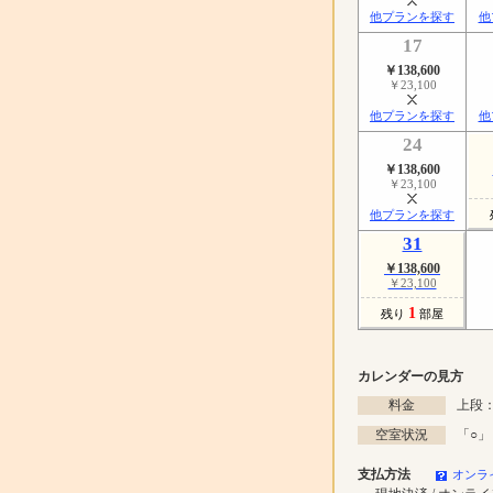
他プランを探す
他
17
￥138,600
￥23,100
他プランを探す
他
24
￥138,600
￥23,100
他プランを探す
31
￥138,600
￥23,100
1
残り
部屋
カレンダーの見方
料金
上段：
空室状況
「
○
」
支払方法
オンラ