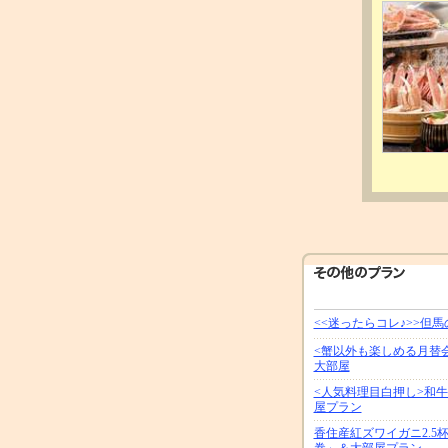
<<迷ったらコレ♪>>
<蟹以外も楽しめる月替
大部屋
<人気料理目白押し>和
屋プラン
香住産紅ズワイガニ2.
巻」＆大部屋プラン