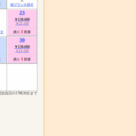
屋
他プランを探す
23
￥138,600
￥23,100
1
探す
残り
部屋
30
￥138,600
￥23,100
1
屋
残り
部屋
泊当日の17時30分まで