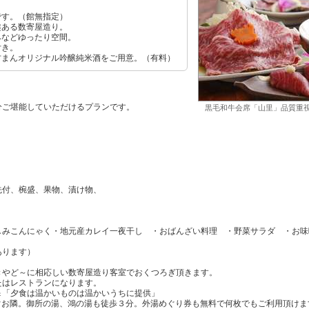
です。（館無指定）
趣ある数寄屋造り。
みなどゆったり空間。
付き。
古まんオリジナル吟醸純米酒をご用意。（有料）
分ご堪能していただけるプランです。
黒毛和牛会席「山里」品質重
先付、椀盛、果物、漬け物、
しみこんにゃく・地元産カレイ一夜干し ・おばんざい料理 ・野菜サラダ ・お味
あります）
きやど～に相応しい数寄屋造り客室でおくつろぎ頂きます。
たはレストランになります。
＆「夕食は温かいものは温かいうちに提供」
ぐお隣。御所の湯、鴻の湯も徒歩３分。外湯めぐり券も無料で何枚でもご利用頂けま