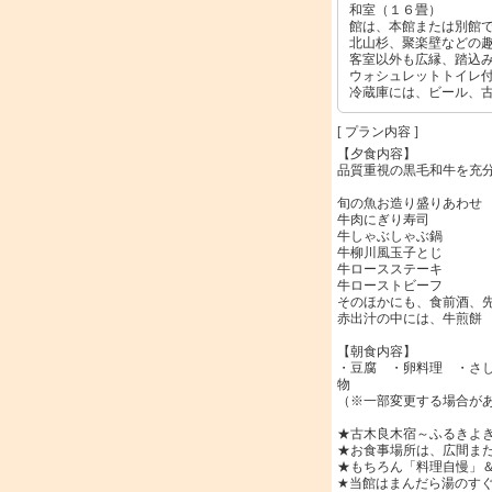
和室（１６畳）
館は、本館または別館
北山杉、聚楽壁などの
客室以外も広縁、踏込
ウォシュレットトイレ
冷蔵庫には、ビール、
[ プラン内容 ]
【夕食内容】
品質重視の黒毛和牛を充
旬の魚お造り盛りあわせ
牛肉にぎり寿司
牛しゃぶしゃぶ鍋
牛柳川風玉子とじ
牛ロースステーキ
牛ローストビーフ
そのほかにも、食前酒、
赤出汁の中には、牛煎餅
【朝食内容】
・豆腐 ・卵料理 ・さ
物
（※一部変更する場合が
★古木良木宿～ふるきよ
★お食事場所は、広間ま
★もちろん「料理自慢」
★当館はまんだら湯のす