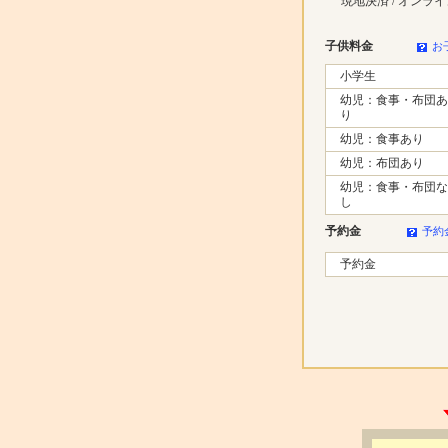
現地決済 / オンラ
子供料金
お
小学生
幼児：食事・布団あ
り
幼児：食事あり
幼児：布団あり
幼児：食事・布団な
し
予約金
予約
予約金