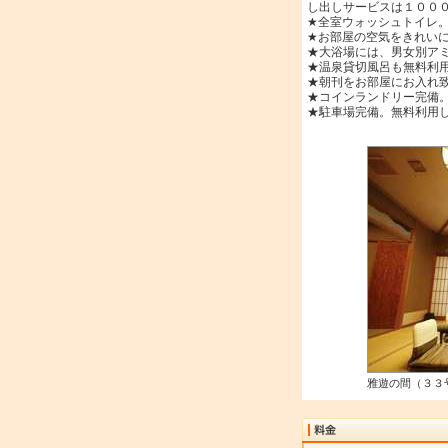
し出しサービスは１００
★全室ウォッシュトイレ
★お部屋の空気をきれい
★大浴場には、男女別ア
★温泉貸切風呂も無料利
★朝刊をお部屋にお入れ
★コインランドリー完備
★駐車場完備。無料利用
雅遊の間（３３