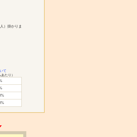
人）掛かりま
いて
ムあたり）
%
%
0%
0%