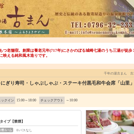
もつ老舗宿。創業は養老元年(717年)にさかのぼる城崎七湯のうち三湯が徒
に映える純和風木造りです。
千年の湯古まん 古
♪>にぎり寿司・しゃぶしゃぶ・ステーキ付黒毛和牛会席「山里
15:00～18:00
～10:00
ェックイン
チェックアウト
タイプ【禁煙】
※バスなし