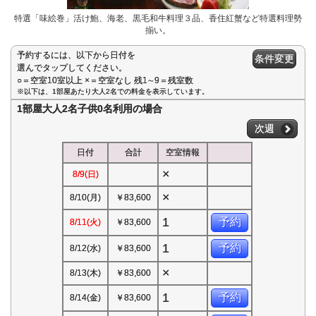
特選「味絵巻」活け鮑、海老、黒毛和牛料理３品、香住紅蟹など特選料理勢
揃い。
予約するには、以下から日付を
条件変更
選んでタップしてください。
○＝空室10室以上 ×＝空室なし 残1∼9＝残室数
※以下は、1部屋あたり大人2名での料金を表示しています。
1部屋大人2名子供0名利用の場合
次週
日付
合計
空室情報
×
8/9(日)
×
8/10(月)
￥83,600
1
予約
8/11(火)
￥83,600
1
予約
8/12(水)
￥83,600
×
8/13(木)
￥83,600
1
予約
8/14(金)
￥83,600