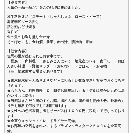
【夕食内容】
人気の一品一品だけをこの料理に集めました。
和牛料理３品（ステーキ・しゃぶしゃぶ・ローストビーフ）
海老季節ソース掛け
活け鮑おどり焼き
香住ガニ
旬の魚のお造り盛り合わせ
そのほかにも、食前酒、前菜、赤出汁、漬け物、果物
【朝食内容】
但馬の里が感じられるお食事です。
・豆腐 ・卵料理 ・さしみこんにゃく・地元産カレイ一夜干し ・おば
んざい料理 ・野菜サラダ ・お味噌汁 ・ごはん ・お漬物
（※一部変更する場合があります）
★古木良木宿～ふるきよきやど～に相応しい数寄屋造り客室でおくつろぎ
頂きます。
★もちろん「料理自慢」＆「朝夕お部屋出し」＆「夕食は温かいものは温
かいうちに提供」
★当館はまんだら湯のすぐお隣。御所の湯、鴻の湯も徒歩３分。外湯めぐ
り券も無料で何枚でもご利用頂けます
★女性への色浴衣貸し出しサービスは１０００円（税別）で行なっており
ます。
★全室ウォッシュトイレ。ドライヤー完備。
★お部屋の空気をきれいにするプラズマクラスター２５０００を全室完
備。