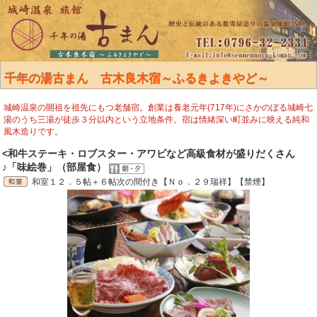
千年の湯古まん 古木良木宿～ふるきよきやど～
城崎温泉の開祖を祖先にもつ老舗宿。創業は養老元年(717年)にさかのぼる城崎七
湯のうち三湯が徒歩３分以内という立地条件。宿は情緒深い町並みに映える純和
風木造りです。
<和牛ステーキ・ロブスター・アワビなど高級食材が盛りだくさん
♪「味絵巻」（部屋食）
和室１２．５帖＋６帖次の間付き【Ｎｏ．２９瑞祥】【禁煙】