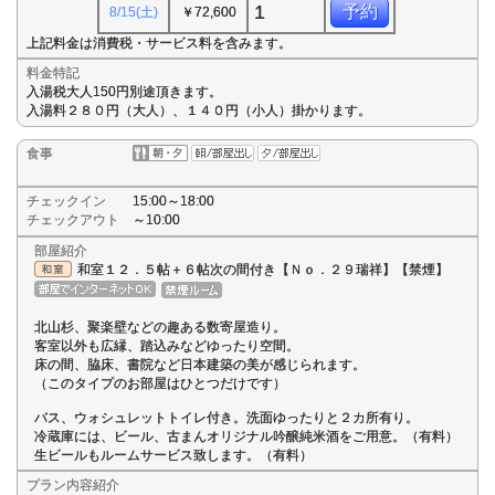
1
予約
8/15(土)
￥72,600
上記料金は消費税・サービス料を含みます。
料金特記
入湯税大人150円別途頂きます。
入湯料２８０円（大人）、１４０円（小人）掛かります。
食事
チェックイン
15:00～18:00
チェックアウト
～10:00
部屋紹介
和室１２．５帖＋６帖次の間付き【Ｎｏ．２９瑞祥】【禁煙】
北山杉、聚楽壁などの趣ある数寄屋造り。
客室以外も広縁、踏込みなどゆったり空間。
床の間、脇床、書院など日本建築の美が感じられます。
（このタイプのお部屋はひとつだけです）
バス、ウォシュレットトイレ付き。洗面ゆったりと２カ所有り。
冷蔵庫には、ビール、古まんオリジナル吟醸純米酒をご用意。（有料）
生ビールもルームサービス致します。（有料）
プラン内容紹介