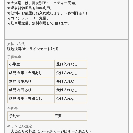
★大浴場には、男女別アミニュティー完備。
★温泉貸切風呂も無料利用。
★朝刊をお部屋にお入れ致します。（休刊日省く）
★コインランドリー完備。
★駐車場完備。無料利用して頂けます。
支払い方法
現地決済/オンラインカード決済
子供料金
小学生
受け入れなし
幼児:食事・布団あり
受け入れなし
幼児:食事あり
受け入れなし
幼児:布団あり
受け入れなし
幼児:食事・布団なし
受け入れなし
予約金
予約金
不要
キャンセル規定
一人当たりの料金（ルームチャージはルームあたり）