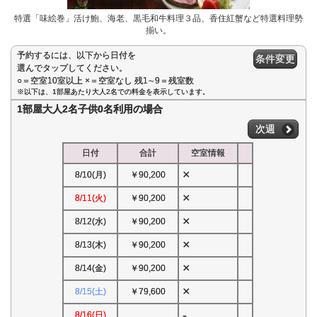
特選「味絵巻」活け鮑、海老、黒毛和牛料理３品、香住紅蟹など特選料理勢
揃い。
予約するには、以下から日付を
条件変更
選んでタップしてください。
○＝空室10室以上 ×＝空室なし 残1∼9＝残室数
※以下は、1部屋あたり大人2名での料金を表示しています。
1部屋大人2名子供0名利用の場合
次週
日付
合計
空室情報
×
8/10(月)
￥90,200
×
8/11(火)
￥90,200
×
8/12(水)
￥90,200
×
8/13(木)
￥90,200
×
8/14(金)
￥90,200
×
8/15(土)
￥79,600
-
8/16(日)