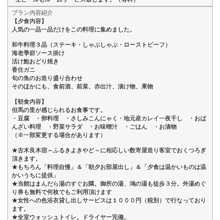
プラン内容紹介
【夕食内容】
人気の一品一品だけをこの料理に集めました。
和牛料理３品（ステーキ・しゃぶしゃぶ・ローストビーフ）
海老季節ソース掛け
活け鮑おどり焼き
香住ガニ
旬の魚のお造り盛り合わせ
そのほかにも、食前酒、前菜、赤出汁、漬け物、果物
【朝食内容】
但馬の里が感じられるお食事です。
・豆腐 ・卵料理 ・さしみこんにゃく・地元産カレイ一夜干し ・おば
んざい料理 ・野菜サラダ ・お味噌汁 ・ごはん ・お漬物
（※一部変更する場合があります）
★古木良木宿～ふるきよきやど～に相応しい数寄屋造り客室でおくつろぎ
頂きます。
★もちろん「料理自慢」＆「朝夕お部屋出し」＆「夕食は温かいものは温
かいうちに提供」
★当館はまんだら湯のすぐお隣。御所の湯、鴻の湯も徒歩３分。外湯めぐ
り券も無料で何枚でもご利用頂けます
★女性への色浴衣貸し出しサービスは１０００円（税別）で行なっており
ます。
★全室ウォッシュトイレ。ドライヤー完備。