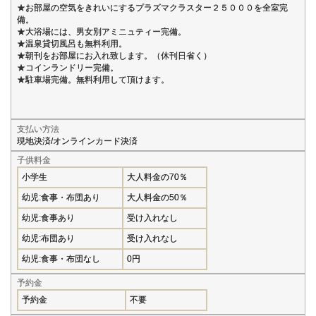
★お部屋の空気をきれいにするプラズマクラスター２５０００を全室完
備。
★大浴場には、男女別アミニュティー完備。
★温泉貸切風呂も無料利用。
★朝刊をお部屋にお入れ致します。（休刊日省く）
★コインランドリー完備。
★駐車場完備。無料利用して頂けます。
支払い方法
現地決済/オンラインカード決済
子供料金
小学生
大人料金の70％
幼児:食事・布団あり
大人料金の50％
幼児:食事あり
受け入れなし
幼児:布団あり
受け入れなし
幼児:食事・布団なし
0円
予約金
予約金
不要