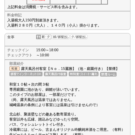
上記料金は消費税・サービス料を含みます。
料金特記
入湯税大人150円別途頂きます。
入湯料２８０円（大人）、１４０円（小人）掛かります。
食事
チェックイン
15:00～18:00
チェックアウト
～10:00
部屋紹介
露天風呂付客室【Ｎｏ．15麗雅】（池・庭園付き）【禁煙】
和室１０帖＋次の間３帖
専用庭園に池があり、錦鯉が泳いでいます。
このタイプのお部屋は、一部屋だけです。
（尚、露天風呂は温泉ではありません。
城崎温泉の条例により客室には温泉は引けませんので）
北山杉、聚楽壁などの趣ある数寄屋造り。
客室以外も広縁、踏込みなどゆったり空間。
バス、ウォシュレットトイレ付き。
冷蔵庫には、ビール、古まんオリジナル吟醸純米酒をご用意。（有料）
生ビールもルームサービス致します。（有料）