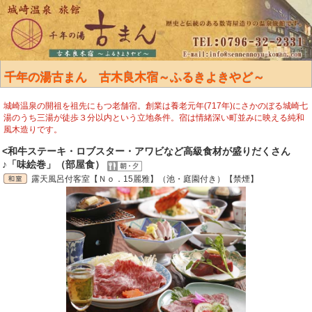
千年の湯古まん 古木良木宿～ふるきよきやど～
城崎温泉の開祖を祖先にもつ老舗宿。創業は養老元年(717年)にさかのぼる城崎七
湯のうち三湯が徒歩３分以内という立地条件。宿は情緒深い町並みに映える純和
風木造りです。
<和牛ステーキ・ロブスター・アワビなど高級食材が盛りだくさん
♪「味絵巻」（部屋食）
露天風呂付客室【Ｎｏ．15麗雅】（池・庭園付き）【禁煙】