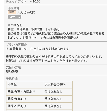
チェックアウト
～10:00
部屋紹介
えんじゅの間
※バスなし
和室 内部６畳 板間2畳 トイレあり
畳の部分は6畳ですが板の間が広く洗面台や大和田沢の渓流を見下ろせる
眺めのいいお部屋です 夕食には自家製十割蕎麦つき
プラン内容紹介
６.５畳和室です 山と川のほうを眺められます
※季節や天候で変わりますが場所柄１年を通してカメムシが多くいます。
対策はしておりますが何卒お含みおきいただけると幸いです。
支払い方法
現地決済
子供料金
小学生
大人料金の80％
幼児:食事・布団あり
受け入れなし
幼児:食事あり
受け入れなし
幼児:布団あり
受け入れなし