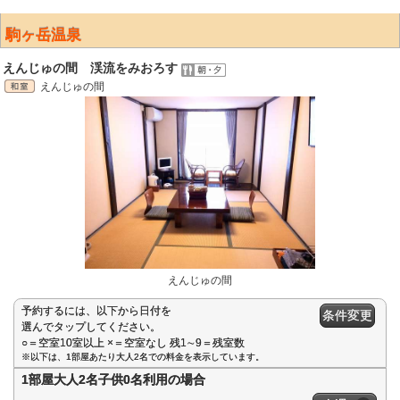
駒ヶ岳温泉
えんじゅの間 渓流をみおろす
えんじゅの間
えんじゅの間
予約するには、以下から日付を
条件変更
選んでタップしてください。
○＝空室10室以上 ×＝空室なし 残1∼9＝残室数
※以下は、1部屋あたり大人2名での料金を表示しています。
1部屋大人2名子供0名利用の場合