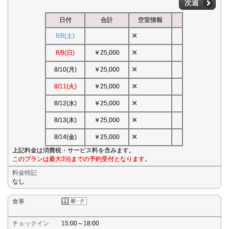
次週
日付
合計
空室情報
×
8/8(土)
×
8/9(日)
￥25,000
×
8/10(月)
￥25,000
×
8/11(火)
￥25,000
×
8/12(水)
￥25,000
×
8/13(木)
￥25,000
×
8/14(金)
￥25,000
上記料金は消費税・サービス料を含みます。
このプランは最大3泊までの予約受付となります。
料金特記
なし
食事
チェックイン
15:00～18:00