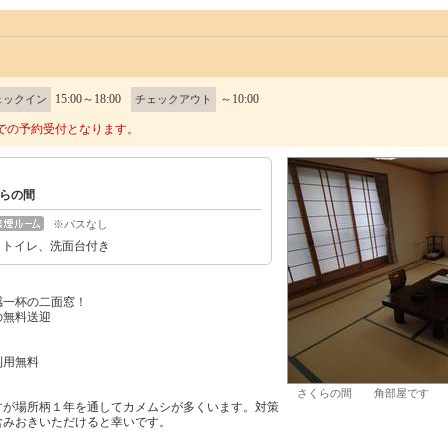
15:00～18:00
～10:00
ェックイン
チェックアウト
での予約受付となります。
らの間
※バスなし
 トイレ、洗面台付き
感一杯の二面窓！
の無料送迎
利用無料
さくらの間 角部屋です
すが場所柄１年を通してカメムシが多くいます。対策
含みおきいただけると幸いです。