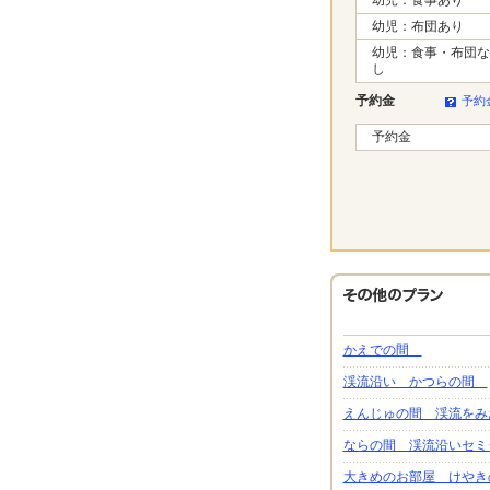
幼児：布団あり
幼児：食事・布団な
し
予約金
予約
予約金
かえでの間
渓流沿い かつらの間
えんじゅの間 渓流をみ
ならの間 渓流沿いセミ
大きめのお部屋 けやき