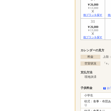
￥26,000
￥13,000
他プランを探す
他
31
￥26,000
￥13,000
他プランを探す
カレンダーの見方
料金
上段：
空室状況
「
○
」
支払方法
現地決済
子供料金
お
小学生
幼児：食事・布団あ
り
幼児：食事あり