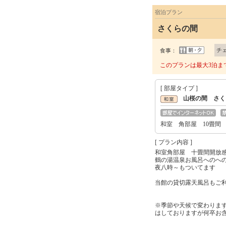
宿泊プラン
さくらの間
チ
食事：
このプランは最大3泊ま
[ 部屋タイプ ]
山桜の間 さく
和室 角部屋 10畳間
[ プラン内容 ]
和室角部屋 十畳間開放
鶴の湯温泉お風呂へのへ
夜八時～もついてます
当館の貸切露天風呂もご
※季節や天候で変わりま
はしておりますが何卒お