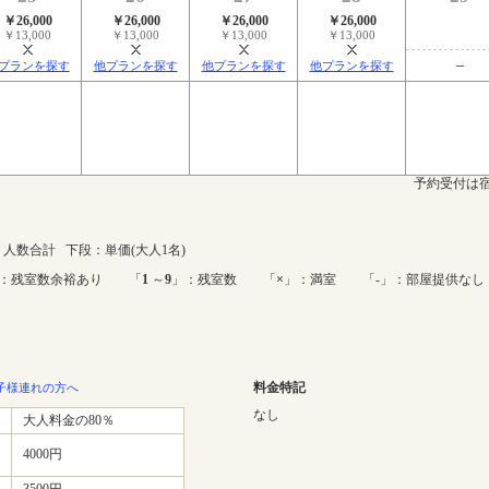
￥26,000
￥26,000
￥26,000
￥26,000
￥13,000
￥13,000
￥13,000
￥13,000
プランを探す
他プランを探す
他プランを探す
他プランを探す
予約受付は宿
人数合計 下段：単価(大人1名)
：残室数余裕あり 「
1
～
9
」：残室数 「
×
」：満室 「-」：部屋提供なし
料金特記
子様連れの方へ
なし
大人料金の80％
4000円
3500円