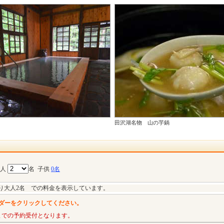
田沢湖名物 山の芋鍋
大人
名
子供
0名
り大人2名 での料金を表示しています。
ダーをクリックしてください。
までの予約受付となります。