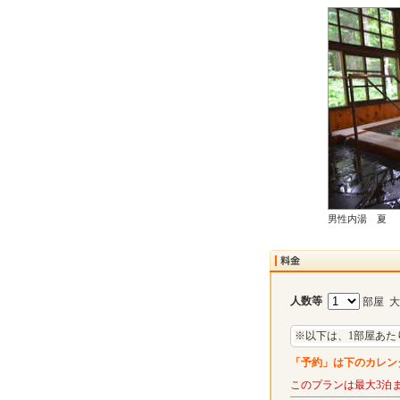
男性内湯 夏
人数等
部屋 
※以下は、1部屋あた
「予約」は下のカレン
このプランは最大3泊