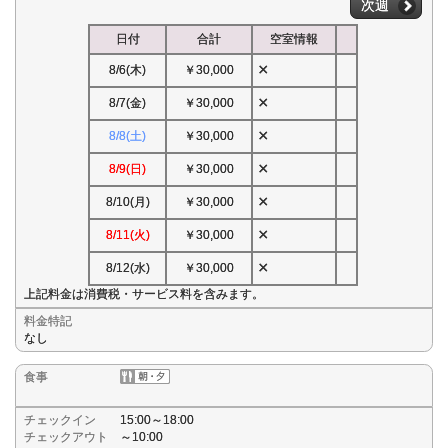
次週
日付
合計
空室情報
×
8/6(木)
￥30,000
×
8/7(金)
￥30,000
×
8/8(土)
￥30,000
×
8/9(日)
￥30,000
×
8/10(月)
￥30,000
×
8/11(火)
￥30,000
×
8/12(水)
￥30,000
上記料金は消費税・サービス料を含みます。
料金特記
なし
食事
チェックイン
15:00～18:00
チェックアウト
～10:00