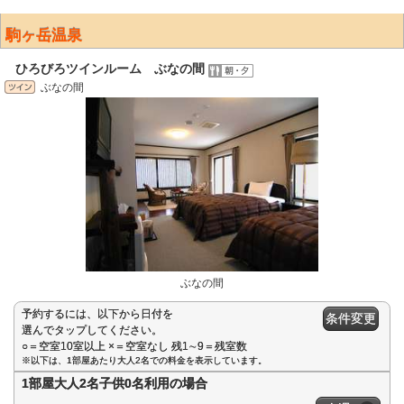
駒ヶ岳温泉
ひろびろツインルーム ぶなの間
ぶなの間
ぶなの間
予約するには、以下から日付を
条件変更
選んでタップしてください。
○＝空室10室以上 ×＝空室なし 残1∼9＝残室数
※以下は、1部屋あたり大人2名での料金を表示しています。
1部屋大人2名子供0名利用の場合