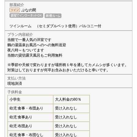
部屋紹介
ぶなの間
ツインルーム （セミダブルベット使用）バルコニー付
プラン内容紹介
当館で一番人気の洋室です
鶴の湯温泉お風呂へのへの無料送迎
夜八時～もついてます
当館の貸切露天風呂もご利用無料
※季節や天候で変わりますが場所柄１年を通してカメムシが多くいます。
対策はしておりますが何卒お含みおきいただけると幸いです。
支払い方法
現地決済
子供料金
小学生
大人料金の80％
幼児:食事・布団あり
受け入れなし
幼児:食事あり
受け入れなし
幼児:布団あり
受け入れなし
幼児:食事・布団なし
受け入れなし