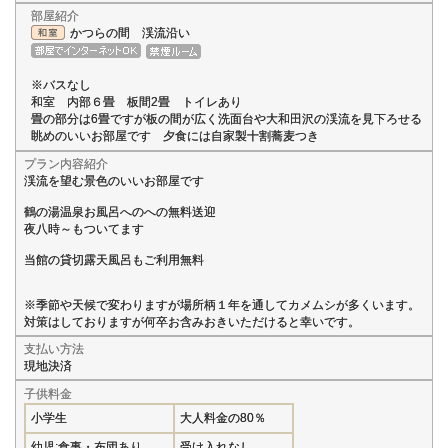
部屋紹介
かつらの間 渓流沿い
※バスなし
和室 内部６畳 板間2畳 トイレあり
畳の部分は6畳ですが板の間が広く洗面台や大和田沢の渓流を見下ろせる
眺めのいいお部屋です 夕食には自家製十割蕎麦つき
プラン内容紹介
渓流を望む景色のいいお部屋です
鶴の湯温泉お風呂へのへの無料送迎
夜八時～もついてます
当館の貸切露天風呂もご利用無料
※季節や天候で変わりますが場所柄１年を通してカメムシが多くいます。
対策はしておりますが何卒お含みおきいただけると幸いです。
支払い方法
現地決済
子供料金
小学生
大人料金の80％
幼児:食事・布団あり
受け入れなし