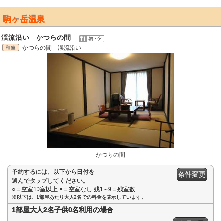
駒ヶ岳温泉
渓流沿い かつらの間
かつらの間 渓流沿い
かつらの間
予約するには、以下から日付を
条件変更
選んでタップしてください。
○＝空室10室以上 ×＝空室なし 残1∼9＝残室数
※以下は、1部屋あたり大人2名での料金を表示しています。
1部屋大人2名子供0名利用の場合