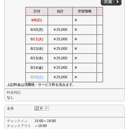
次週
日付
合計
空室情報
×
8/9(日)
×
8/10(月)
￥25,000
×
8/11(火)
￥25,000
×
8/12(水)
￥25,000
×
8/13(木)
￥25,000
×
8/14(金)
￥25,000
×
8/15(土)
￥25,000
上記料金は消費税・サービス料を含みます。
料金特記
なし
食事
チェックイン
15:00～18:00
チェックアウト
～10:00