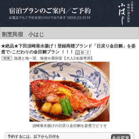
割烹民宿 小はじ
★絶品★下田須崎港水揚げ！登録商標ブランド「日戻り金目鯛」を姿
煮で♪こだわりの金目鯛プラン ！！！
漁港と海一望、海側６畳和室【大人2名様専用】
須崎港水揚げの日戻り金目鯛を姿煮でどうぞ
予約するには、以下から日付を
条件変更