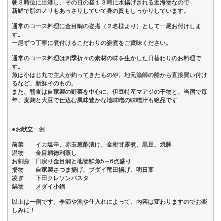
朝３時位に出港し、その日の昼１３時に水揚げされる近海物なので
新鮮で脂のノリもあっさりしていて身の質もしっかりしています。
通常のコース料理に金目鯛の姿煮（２名様より）として一尾お付けしま
す。
一尾ずつ丁寧に煮付けるこだわりの姿煮をご賞味ください。
通常のコース料理は四季折々の素材の味を生かした日替わりのお料理で
す。
魚は小はじ丸で主人が釣ってきたものや、地元漁師の船から直接買い付け
るなど、新鮮そのもの。
また、朝食は自家製の野菜を中心に、伊豆特産マアジの干物と、当宿で毎
年、麦麹と大豆で仕込む風味豊かな地味噌の味噌汁も絶品です
●お献立一例
前菜 イカ塩辛、赤玉葱酢漬け、金柑甘露煮、黒豆、焼豚
温物 金目鯛徳利蒸し
お刺身 日戻り金目鯛と地物鮮魚5～6点盛り
揚物 自家製さつま揚げ、ブダイ竜田揚げ、明日葉
凌ぎ 下田クレソンパスタ
鍋物 メダイ小鍋
以上は一例です。季節や漁や仕入れによって、内容は変わりますのでお楽
しみに！