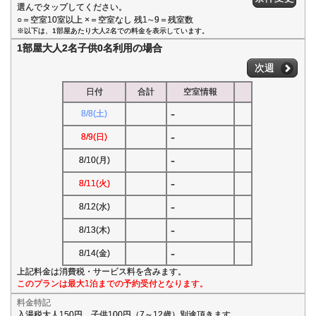
選んでタップしてください。
○＝空室10室以上 ×＝空室なし 残1∼9＝残室数
※以下は、1部屋あたり大人2名での料金を表示しています。
1部屋大人2名子供0名利用の場合
次週
日付
合計
空室情報
-
8/8(土)
-
8/9(日)
-
8/10(月)
-
8/11(火)
-
8/12(水)
-
8/13(木)
-
8/14(金)
上記料金は消費税・サービス料を含みます。
このプランは最大1泊までの予約受付となります。
料金特記
入湯税大人150円、子供100円（7～12歳）別途頂きます。