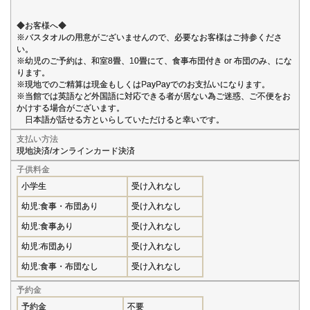
◆お客様へ◆
※バスタオルの用意がございませんので、必要なお客様はご持参くださ
い。
※幼児のご予約は、和室8畳、10畳にて、食事布団付き or 布団のみ、にな
ります。
※現地でのご精算は現金もしくはPayPayでのお支払いになります。
※当館では英語など外国語に対応できる者が居ない為ご迷惑、ご不便をお
かけする場合がございます。
日本語が話せる方といらしていただけると幸いです。
支払い方法
現地決済/オンラインカード決済
子供料金
小学生
受け入れなし
幼児:食事・布団あり
受け入れなし
幼児:食事あり
受け入れなし
幼児:布団あり
受け入れなし
幼児:食事・布団なし
受け入れなし
予約金
予約金
不要