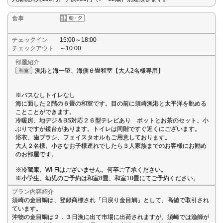
食事
チェックイン
15:00～18:00
チェックアウト
～10:00
部屋紹介
漁港と海一望、海側６畳和室【大人2名様専用】
※バスなしトイレなし
海に面した２階の６畳の和室です。目の前に須崎漁港と太平洋を眺める
ことことができます。
冷暖房、地デジ＆BS対応２６型テレビあり ポットとお茶のセット、小
ぶりですが鏡台があります。トイレは同階ですぐ近くにございます。
浴衣、歯ブラシ、フェイスタオルもご用意しております。
大人２名様、小さなお子様連れでしたら３人家族までのお客様にお勧め
のお部屋です。
※冷蔵庫、Wi-Fiはございません。何卒ご了承ください。
※小学生、幼児のご予約は和室8畳、和室10畳にてご予約ください。
プラン内容紹介
須崎の金目鯛は、登録商標され「日戻り金目鯛」として、高値で取引され
ています。
沖物の金目鯛は２．３日漁に出て市場に出荷されますが、須崎では漁師が