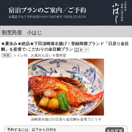
割烹民宿 小はじ
★夏休み★絶品★下田須崎港水揚げ！登録商標ブランド「日戻り金目
鯛」を姿煮で♪こだわりの金目鯛プラン
トイレ付、お風呂も近い８畳和室
須崎港水揚げの日戻り金目鯛を姿煮でどうぞ
予約するには、以下から日付を
条件変更