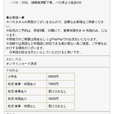
－バス：10分、須崎海岸駅下車。バス停より徒歩2分
◆お客様へ◆
※バスタオルの用意がございませんので、必要なお客様はご持参くださ
い。
※幼児のご予約は、和室8畳、10畳にて、食事布団付き or 布団のみ、にな
ります。
※現地でのご精算は現金もしくはPayPayでのお支払いになります。
※当館では英語など外国語に対応できる者が居ない為ご迷惑、ご不便をお
かけする場合がございます。
日本語が話せる方といらしていただけると幸いです。
支払い方法
オンラインカード決済
子供料金
小学生
9900円
幼児:食事・布団あり
7900円
幼児:食事あり
受け入れなし
幼児:布団あり
3600円
幼児:食事・布団なし
受け入れなし