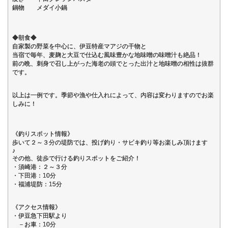
鍋物 メダイ小鍋
◆朝食◆
自家製の野菜を中心に、伊豆特産マアジの干物と
当宿で毎年、麦麹と大豆で仕込む風味豊かな地味噌の味噌汁も絶品！
前の晩、刺身で召し上がった海老の頭でとった出汁と地味噌の相性は抜群
です。
以上は一例です。季節や漁や仕入れによって、内容は変わりますのでお楽
しみに！
《釣りスポット情報》
歩いて２～３分の堤防では、投げ釣り・サビキ釣り等お楽しみ頂けます
♪
その他、徒歩で行ける釣りスポットをご紹介！
・須崎港：２～３分
・下田港：10分
・福浦堤防：15分
《アクセス情報》
・伊豆急下田駅より
－お車：10分