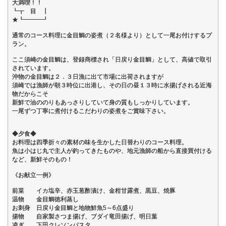
大満喫！！
┗┳ 目 ┃
★┗━━━┛
通常のコース料理に金目鯛の姿煮（２名様より）として一尾お付けするプ
ラン。
ここ須崎の金目鯛は、登録商標され「日戻り金目鯛」として、高値で取引
されています。
沖物の金目鯛は２．３日漁に出て市場に出荷されますが
須崎では漁師が朝３時位に出港し、その日の昼１３時に水揚げされる近海
物だからこそ
新鮮で油ののりもあっさりしていて身の質もしっかりしています。
一尾ずつ丁寧に煮付けるこだわりの姿煮をご賞味下さい。
◆夕食◆
お料理は四季折々の素材の味を生かした日替わりのコース料理。
魚は小はじ丸で主人が釣ってきたものや、地元漁師の船から直接買付ける
など、新鮮そのもの！
《お献立一例》
前菜 イカ塩辛、赤玉葱酢漬け、金柑甘露煮、黒豆、焼豚
温物 金目鯛徳利蒸し
お刺身 日戻り金目鯛と地物鮮魚5～6点盛り
揚物 自家製さつま揚げ、ブダイ竜田揚げ、明日葉
凌ぎ 下田クレソンパスタ