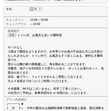
食事
チェックイン
15:00～18:00
チェックアウト
～10:00
部屋紹介
トイレ付、お風呂も近い８畳和室
※バスなし
３階まで階段を上りますので、お年寄りやお体の不自由な方には大変か
もしれませんが、トイレ付で、お風呂もすぐ近くにある、便利な８畳和
室です。
窓からは隣の家の屋根越しに、海を眺めることができます。
冷暖房、地デジ＆BS対応２６型テレビあり ポットとお茶のセット、洗
面台があります。
浴衣、歯ブラシ、フェイスタオルもご用意しております。
大人４名様までゆったりご利用いただけます。
※冷蔵庫、Wi-Fiはございません。何卒ご了承ください。
※幼児のご予約は、食事布団付き or 布団のみ、になります。
プラン内容紹介
┏━━━┓★
┃ 注 ┣┓ 今年の夏休みは漁師町須崎で新鮮地魚と温泉、恵比須島を