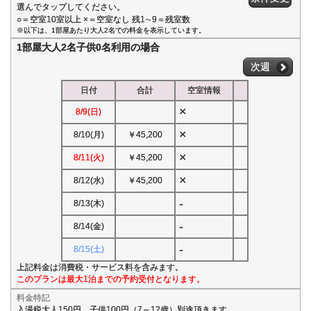
選んでタップしてください。
○＝空室10室以上 ×＝空室なし 残1∼9＝残室数
※以下は、1部屋あたり大人2名での料金を表示しています。
1部屋大人2名子供0名利用の場合
次週
日付
合計
空室情報
×
8/9(日)
×
8/10(月)
￥45,200
×
8/11(火)
￥45,200
×
8/12(水)
￥45,200
-
8/13(木)
-
8/14(金)
-
8/15(土)
上記料金は消費税・サービス料を含みます。
このプランは最大1泊までの予約受付となります。
料金特記
入湯税大人150円、子供100円（7～12歳）別途頂きます。