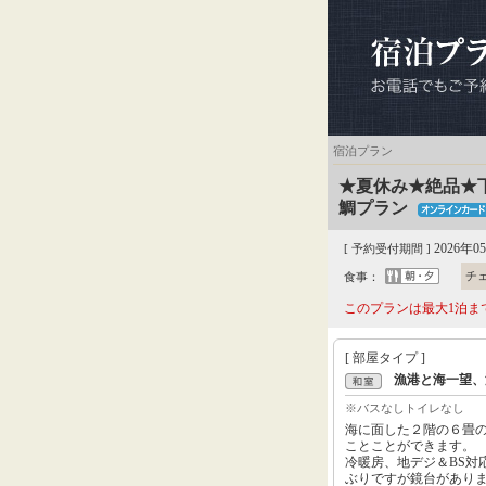
宿泊プラン
★夏休み★絶品★
鯛プラン
2026年0
[ 予約受付期間 ]
チ
食事：
このプランは最大1泊ま
[ 部屋タイプ ]
漁港と海一望、
※バスなしトイレなし
海に面した２階の６畳
ことことができます。
冷暖房、地デジ＆BS対
ぶりですが鏡台があり