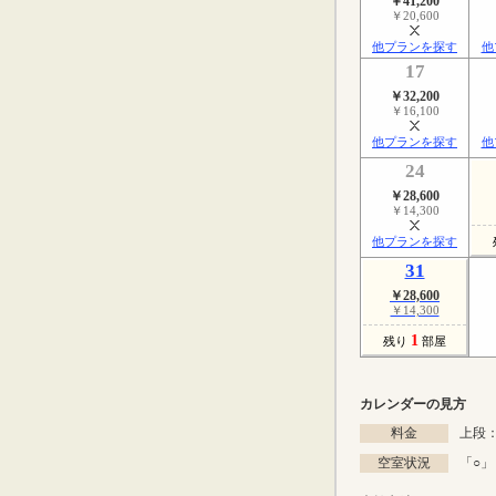
￥41,200
￥20,600
他プランを探す
他
17
￥32,200
￥16,100
他プランを探す
他
24
￥28,600
￥14,300
他プランを探す
31
￥28,600
￥14,300
1
残り
部屋
カレンダーの見方
料金
上段：
空室状況
「
○
」