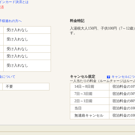
インカード決済とは
決済
料金特記
子様連れの方へ
入湯税大人150円、子供100円（7～12
受け入れなし
す。
受け入れなし
受け入れなし
受け入れなし
受け入れなし
キャンセル規定
金について
キャンセルにつ
一人当たりの料金（ルームチャージはルー
不要
14日～8日前
宿泊料金の10
7日～3日前
宿泊料金の50
2日～1日前
宿泊料金の80
当日
宿泊料金の10
無連絡キャンセル
宿泊料金の10