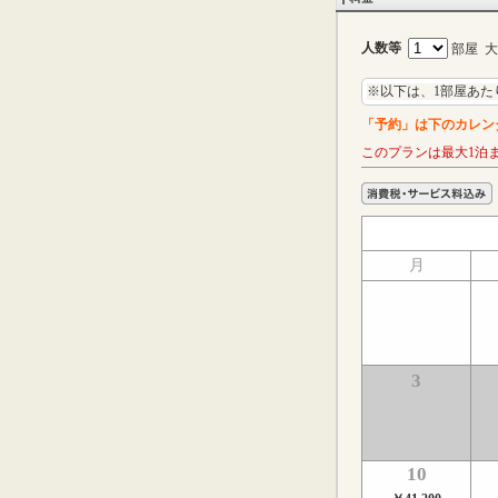
人数等
部屋 
※以下は、1部屋あた
「予約」は下のカレン
このプランは最大1泊
月
3
10