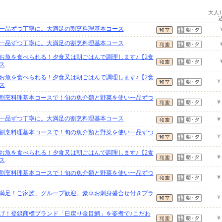
大人
一品ずつ丁寧に。大満足の割烹料理基本コース
一品ずつ丁寧に。大満足の割烹料理基本コース
お魚を食べられる！夕食又は朝ごはんで調理します♪【2食
ス
お魚を食べられる！夕食又は朝ごはんで調理します♪【2食
￥
ス
割烹料理基本コースで！旬の魚介類と野菜を使い一品ずつ
￥
一品ずつ丁寧に。大満足の割烹料理基本コース
￥
割烹料理基本コースで！旬の魚介類と野菜を使い一品ずつ
￥
お魚を食べられる！夕食又は朝ごはんで調理します♪【2食
￥
ス
割烹料理基本コースで！旬の魚介類と野菜を使い一品ずつ
￥
満足！ご家族、グループ歓迎。豪華お刺身盛合せ付きプラ
￥
げ！登録商標ブランド「日戻り金目鯛」を姿煮で♪こだわ
￥
！