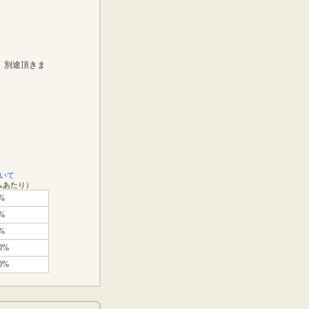
歳）別途頂きま
いて
ムあたり）
%
%
%
0%
0%