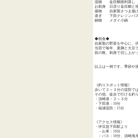
温物 金目鯛徳利蒸し
お刺身 日戻り金目鯛と地
揚物 自家製さつま揚げ
凌ぎ 下田クレソンパ
鍋物 メダイ小鍋
◆朝食◆
自家製の野菜を中心に、
当宿で毎年、麦麹と大豆
前の晩、刺身で召し上が
以上は一例です。季節や
《釣りスポット情報》
歩いて２～３分の堤防で
その他、徒歩で行ける釣
・須崎港：２～３分
・下田港：10分
・福浦堤防：15分
《アクセス情報》
・伊豆急下田駅より
－お車：10分
－バス：10分、須崎海