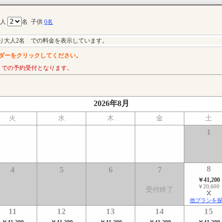
大人
名
子供
0名
り大人2名 での料金を表示しています。
ダーをクリックしてください。
までの予約受付となります。
2026年8月
火
水
木
金
土
1
8
4
5
6
7
￥41,200
￥20,600
受付終了
他プランを
11
12
13
14
15