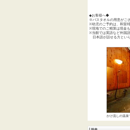
◆お客様へ◆
※バスタオルの用意がご
※幼児のご予約は、和室8畳
※現地でのご精算は現金も
※当館では英語など外国
日本語が話せる方といら
かけ流しの温泉