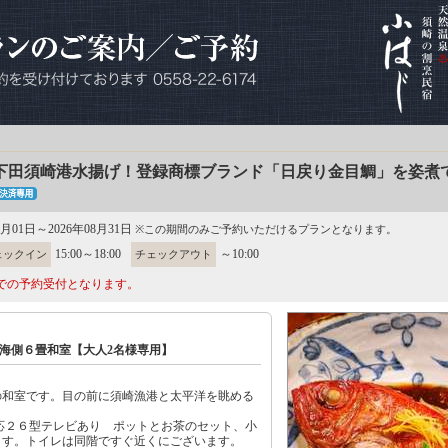
下田須崎港水揚げ！登録商標ブランド「日戻り金目鯛」を姿煮
5月01日～2026年08月31日
※この期間のみご予約いただけるプランとなります。
15:00～18:00
～10:00
ェックイン
チェックアウト
での予約受付となります。
海側６畳和室【大人2名様専用】
の和室です。目の前に須崎漁港と太平洋を眺める
応２６型テレビあり ポットとお茶のセット、小
ます。トイレは同階ですぐ近くにございます。