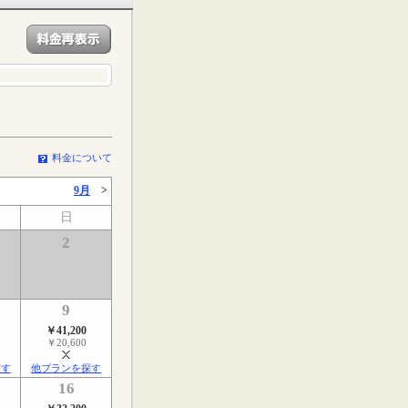
料金について
9月
>
日
2
9
￥41,200
￥20,600
探す
他プランを探す
16