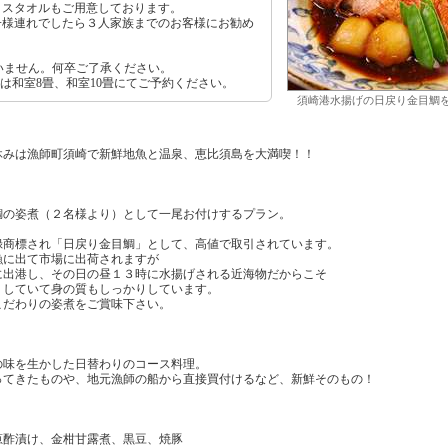
イスタオルもご用意しております。
子様連れでしたら３人家族までのお客様にお勧め
ざいません。何卒ご了承ください。
は和室8畳、和室10畳にてご予約ください。
須崎港水揚げの日戻り金目鯛
休みは漁師町須崎で新鮮地魚と温泉、恵比須島を大満喫！！
鯛の姿煮（２名様より）として一尾お付けするプラン。
録商標され「日戻り金目鯛」として、高値で取引されています。
漁に出て市場に出荷されますが
に出港し、その日の昼１３時に水揚げされる近海物だからこそ
りしていて身の質もしっかりしています。
こだわりの姿煮をご賞味下さい。
の味を生かした日替わりのコース料理。
ってきたものや、地元漁師の船から直接買付けるなど、新鮮そのもの！
酢漬け、金柑甘露煮、黒豆、焼豚