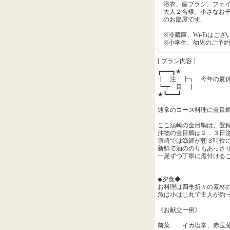
浴衣、歯ブラシ、フェ
大人２名様、小さなお
のお部屋です。
※冷蔵庫、Wi-Fiはご
※小学生、幼児のご予約
[ プラン内容 ]
┏━━━┓★
┃ 注 ┣┓ 今年の夏
┗┳ 目 ┃
★┗━━━┛
通常のコース料理に金目
ここ須崎の金目鯛は、登
沖物の金目鯛は２．３日
須崎では漁師が朝３時位
新鮮で油ののりもあっさ
一尾ずつ丁寧に煮付ける
◆夕食◆
お料理は四季折々の素材
魚は小はじ丸で主人が釣
《お献立一例》
前菜 イカ塩辛、赤玉葱