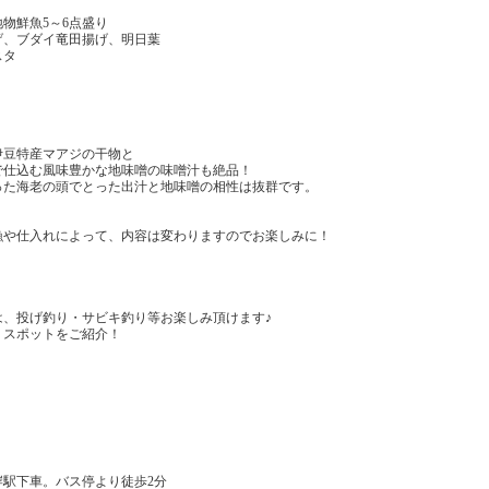
物鮮魚5～6点盛り
、ブダイ竜田揚げ、明日葉
スタ
伊豆特産マアジの干物と
で仕込む風味豊かな地味噌の味噌汁も絶品！
った海老の頭でとった出汁と地味噌の相性は抜群です。
漁や仕入れによって、内容は変わりますのでお楽しみに！
は、投げ釣り・サビキ釣り等お楽しみ頂けます♪
りスポットをご紹介！
岸駅下車。バス停より徒歩2分