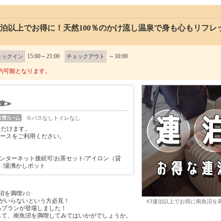
泊以上でお得に！天然100％のかけ流し温泉で身も心もリフレ
15:00～21:00
～10:00
ェックイン
チェックアウト
約可能となります。
号室≫
※バスなしトイレなし
ただけます。
ペースをご利用ください。
インターネット接続可/お茶セット/アイロン（貸
）/湯沸かしポット
沼を満喫♪☆
がいらないという方必見！
#3連泊以上でお得に南魚沼を
るプランが登場しました！
して、南魚沼を満喫してみてはいかがでしょうか。