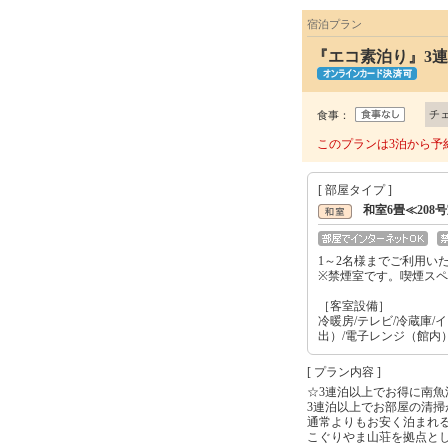
宿泊プラン
『エコ素泊り』3連
チ
食事：
このプランは3泊から予
[ 部屋タイプ ]
和室6畳≪208
1～2名様までご利用い
※禁煙室です。喫煙ス
［客室設備］
冷暖房/テレビ/冷蔵庫/
出）/電子レンジ（館内
[ プラン内容 ]
☆3連泊以上でお得に南魚
3連泊以上でお部屋の清掃
通常よりもお安く泊まれ
こぐりやま山荘を拠点と