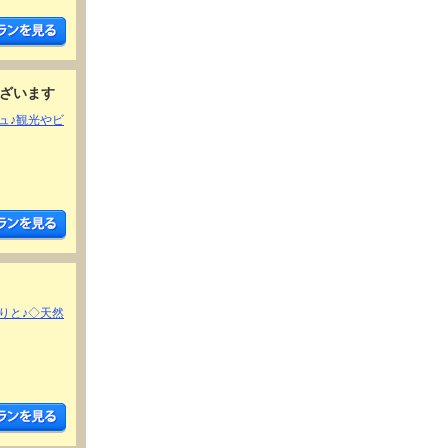
ざいます
ュ♪観光やビ
りと♪◇天然