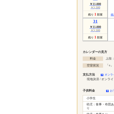
￥11,000
￥5,500
1
残り
部屋
他
31
￥11,000
￥5,500
1
残り
部屋
カレンダーの見方
料金
上段：
空室状況
「
○
」
支払方法
オンラ
現地決済 / オンラ
子供料金
お
小学生
幼児：食事・布団あ
り