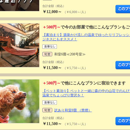
合計金額（税込）
￥12,000～
（￥6,000～/人）
＋500円～
で今のお部屋で他にこんなプランもご
【素泊まり】源泉かけ流しの温泉でゆったりリフレッシ
ジネスにもオススメ！
和室6畳≪208号室≫
合計金額（税込）
￥11,500～
（￥5,750～/人）
＋500円～
で他にこんなプランに宿泊できます
【ペット素泊り】ペットと一緒に森の中の山荘でのんび
温泉でちょっぴり贅沢を！
訳あり和室8畳 （禁煙）
合計金額（税込）
￥11,500～
（￥5,750～/人）