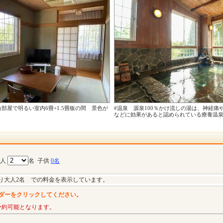
角部屋で明るい室内6畳+1.5畳板の間 景色が
#温泉 源泉100％かけ流しの湯は、神経痛
などに効果があると認められている療養温
大人
名
子供
0名
り大人2名 での料金を表示しています。
ダーをクリックしてください。
予約可能となります。