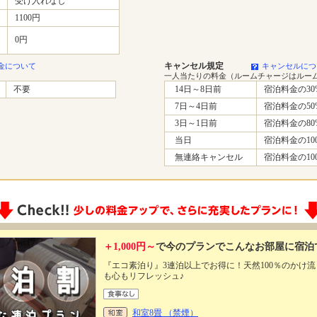
受け入れなし
1100円
0円
キャンセル規定
金について
キャンセルにつ
一人当たりの料金（ルームチャージはルー
不要
14日～8日前
宿泊料金の30
7日～4日前
宿泊料金の50
3日～1日前
宿泊料金の80
当日
宿泊料金の10
無連絡キャンセル
宿泊料金の10
＋1,000円～
で今のプランでこんなお部屋に宿泊
『エコ素泊り』3連泊以上でお得に！天然100％のかけ
も心もリフレッシュ♪
和室8畳 （禁煙）