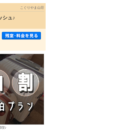
こぐりやま山荘
ッシュ♪
満喫♪