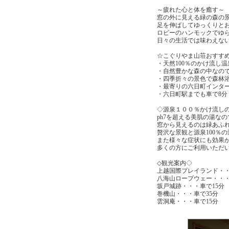
～疲れた心と体を癒す～
窓の外に見える緑の森の
足を伸ばしてゆっくりと
ロビーのハンモックでゆ
日々の生活では味わえな
☆こぐりやま山荘おすすめpo
・天然100％のかけ流し
・自然豊かな森の中なの
・四季折々の景色で森林
・最寄りの六日町インター
・六日町駅までも車で8分
◇源泉１００％かけ流し
ph7を超える美肌の湯な
窓から見えるのは緑あふ
贅沢な景観と源泉100％
また様々な症状にも効果
多くの方にご利用いただ
◇観光案内◇
上越国際プレイランド・・
八海山ロープウェー・・・
坂戸城跡・・・車で15分
巻機山・・・車で35分
雲洞庵・・・車で15分