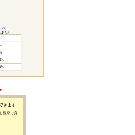
いて
ムあたり）
%
%
%
0%
0%
できます
流し温泉で身