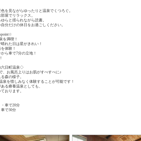
景色を見ながらゆったりと温泉でくつろぐ。
お部屋でリラックス。
らゆらと揺られながら読書。
い自分だけの休日をお過ごしください。
int☆
温泉を満喫！
で晴れた日は星がきれい！
浴を体験！
から車で7分の立地！
！
の六日町温泉◇
ので、お風呂上りはお肌がすべすべに♪
れる森の様子。
の温泉を惜しみなく体験することが可能です！
がある療養温泉としても、
いております。
・車で20分
車で30分