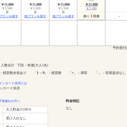
￥11,000
￥11,000
￥11,000
￥11,000
￥5,500
￥5,500
￥5,500
￥5,500
1
プランを探す
他プランを探す
他プランを探す
残り
部屋
予約受付
人数合計 下段：単価(大人1名)
：残室数余裕あり 「
1
～
9
」：残室数 「
×
」：満室 「-」：部屋提供なし
インカード決済とは
インカード決済
料金特記
子様連れの方へ
なし
大人料金の100％
受け入れなし