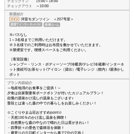
チェックイン
15:00～18:00
チェックアウト
～10:00
部屋紹介
洋室モダンツイン ＜207号室＞
※バスなし
1～3名様までご利用いただけます。
※３名様でのご利用時はお布団を敷かせていただきます。
※禁煙室です。喫煙スペースをご利用ください。
［客室設備］
シャンプー・リンス・ボディーソープ/冷暖房/テレビ/冷蔵庫/インターネ
ット接続可/お茶セット/アイロン（貸出）/電子レンジ（館内）/湯沸かし
ポット
プラン内容紹介
～地産地消のお食事をご提供！～
夕食は自家製妻有ポークポトフが付いたカジュアルプラン！
自慢の源泉かけ流しの温泉もございます♪
普段とは違った森の中での暮らしをお楽しみください！
☆こぐりやま山荘おすすめpoint☆
・天然100％のかけ流し温泉を満喫！
・自然豊かな森の中なので晴れた日は星がきれい！
・四季折々の景色で森林浴を体験！
・最寄りの六日町インターから車で7分の立地！