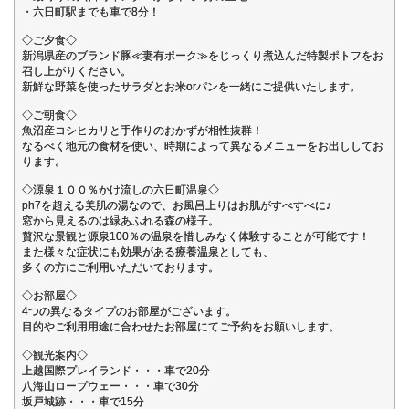
・六日町駅までも車で8分！
◇ご夕食◇
新潟県産のブランド豚≪妻有ポーク≫をじっくり煮込んだ特製ポトフをお
召し上がりください。
新鮮な野菜を使ったサラダとお米orパンを一緒にご提供いたします。
◇ご朝食◇
魚沼産コシヒカリと手作りのおかずが相性抜群！
なるべく地元の食材を使い、時期によって異なるメニューをお出ししてお
ります。
◇源泉１００％かけ流しの六日町温泉◇
ph7を超える美肌の湯なので、お風呂上りはお肌がすべすべに♪
窓から見えるのは緑あふれる森の様子。
贅沢な景観と源泉100％の温泉を惜しみなく体験することが可能です！
また様々な症状にも効果がある療養温泉としても、
多くの方にご利用いただいております。
◇お部屋◇
4つの異なるタイプのお部屋がございます。
目的やご利用用途に合わせたお部屋にてご予約をお願いします。
◇観光案内◇
上越国際プレイランド・・・車で20分
八海山ロープウェー・・・車で30分
坂戸城跡・・・車で15分