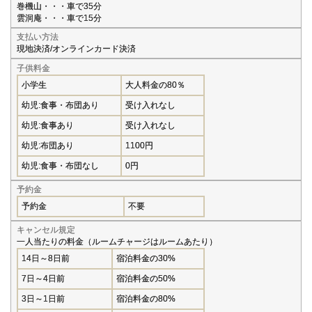
巻機山・・・車で35分
雲洞庵・・・車で15分
支払い方法
現地決済/オンラインカード決済
子供料金
小学生
大人料金の80％
幼児:食事・布団あり
受け入れなし
幼児:食事あり
受け入れなし
幼児:布団あり
1100円
幼児:食事・布団なし
0円
予約金
予約金
不要
キャンセル規定
一人当たりの料金（ルームチャージはルームあたり）
14日～8日前
宿泊料金の30%
7日～4日前
宿泊料金の50%
3日～1日前
宿泊料金の80%