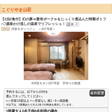
こぐりやま山荘
【1泊2食付】幻の豚≪妻有ポーク≫をじっくり煮込んだ特製ポトフ
♪◇源泉かけ流しの温泉でリフレッシュ！
洋室モダンツイン ＜207号室＞
#洋室モダン207号室 手作りの部屋
予約するには、以下から日付を
条件変更
選んでタップしてください。
○＝空室10室以上 ×＝空室なし 残1∼9＝残室数
※以下は、1部屋あたり大人2名での料金を表示しています。
1部屋大人2名子供0名利用の場合