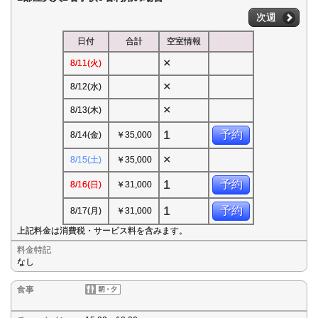
次週
日付
合計
空室情報
×
8/11(火)
×
8/12(水)
×
8/13(木)
1
予約
8/14(金)
￥35,000
×
8/15(土)
￥35,000
1
予約
8/16(日)
￥31,000
1
予約
8/17(月)
￥31,000
上記料金は消費税・サービス料を含みます。
料金特記
なし
食事