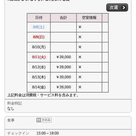
次週
日付
合計
空室情報
×
8/8(土)
×
8/9(日)
×
8/10(月)
×
8/11(火)
￥39,000
×
8/12(水)
￥39,000
×
8/13(木)
￥39,000
×
8/14(金)
￥39,000
上記料金は消費税・サービス料を含みます。
料金特記
なし
食事
チェックイン
15:00～18:00