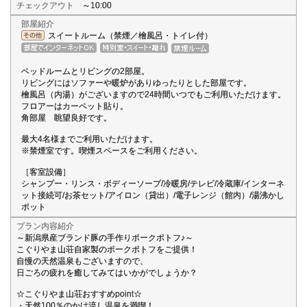
チェックアウト
～10:00
部屋紹介
スイートルーム（禁煙／檜風呂・トイレ付）
ベッドルームとリビングの2部屋。
リビングにはソファーや暖炉がありゆったりとした部屋です。
檜風呂（内湯）がございますので24時間いつでもご利用いただけます。
フロアーはカーペット貼り。
角部屋 眺望良好です。
最大4名様までご利用いただけます。
※禁煙室です。喫煙スペースをご利用ください。
［客室設備］
シャンプー・リンス・ボディーソープ/冷暖房/テレビ/冷蔵庫/インターネ
ット接続可/お茶セット/アイロン（貸出）/電子レンジ（館内）/湯沸かし
ポット
プラン内容紹介
～新潟県産ブランド豚の手作りポークポトフ♪～
こぐりやま山荘自家製のポークポトフをご提供！
自慢の天然温泉もございますので、
日ごろの疲れを癒してみてはいかがでしょうか？
☆こぐりやま山荘おすすめpoint☆
・天然100％のかけ流し温泉を満喫！