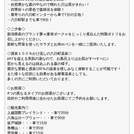
・自然豊かな森の中なので晴れた日は星がきれい！
・四季折々の景色で森林浴を体験！
・最寄りの六日町インターから車で7分の立地！
・六日町駅までも車で8分！
◇ご夕食◇
新潟県産のブランド豚≪妻有ポーク≫をじっくり煮込んだ特製ポトフをお
召し上がりください。
新鮮な野菜を使ったサラダとお米orパンを一緒にご提供いたします。
◇源泉１００％かけ流しの六日町温泉◇
ph7を超える美肌の湯なので、お風呂上りはお肌がすべすべに♪
窓から見えるのは緑あふれる森の様子。
贅沢な景観と源泉100％の温泉を惜しみなく体験することが可能です！
また様々な症状にも効果がある療養温泉としても、
多くの方にご利用いただいております。
◇お部屋◇
4つの異なるタイプのお部屋がございます。
目的やご利用用途に合わせたお部屋にてご予約をお願いします。
◇観光案内◇
上越国際プレイランド・・・車で20分
八海山ロープウェー・・・車で30分
坂戸城跡・・・車で15分
巻機山・・・車で35分
雲洞庵・・・車で15分