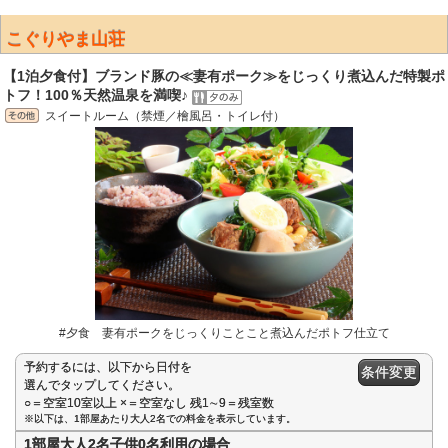
こぐりやま山荘
【1泊夕食付】ブランド豚の≪妻有ポーク≫をじっくり煮込んだ特製ポ
トフ！100％天然温泉を満喫♪
スイートルーム（禁煙／檜風呂・トイレ付）
#夕食 妻有ポークをじっくりことこと煮込んだポトフ仕立て
予約するには、以下から日付を
条件変更
選んでタップしてください。
○＝空室10室以上 ×＝空室なし 残1∼9＝残室数
※以下は、1部屋あたり大人2名での料金を表示しています。
1部屋大人2名子供0名利用の場合