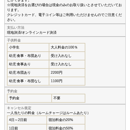
☆現地決済をお選びの場合は現金のみのお取り扱いとさせていただいてお
ります。
クレジットカード、電子コイン等はご利用いただけませんのでご注意くだ
さい。
支払い方法
現地決済/オンラインカード決済
子供料金
小学生
大人料金の100％
幼児:食事・布団あり
受け入れなし
幼児:食事あり
受け入れなし
幼児:布団あり
2200円
幼児:食事・布団なし
1100円
予約金
予約金
不要
キャンセル規定
一人当たりの料金（ルームチャージはルームあたり）
4日～2日前
宿泊料金の20%
1日前
宿泊料金の50%