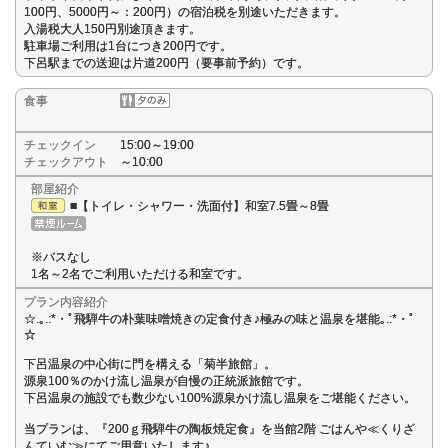
100円、5000円～：200円）の宿泊税を別途いただきます。
入湯税大人150円別途頂きます。
駐車場ご利用は1台につき200円です。
下呂駅までの送迎は片道200円（要事前予約）です。
食事
チェックイン
15:00～19:00
チェックアウト
～10:00
部屋紹介
■【トイレ・シャワー・洗面付】和室7.5畳～8畳
※バスなし
1名～2名でご利用いただける和室です。
プラン内容紹介
☆.｡.:*・ﾟ飛騨牛の朴葉味噌焼きの定食付き♪極みの味と温泉を堪能｡.:*・ﾟ
☆
下呂温泉の中心街に門を構える「菊半旅館」。
源泉100％のかけ流し温泉が自慢の正統派旅館です。
下呂温泉の施設でも数少ない100%源泉かけ流し温泉をご堪能ください。
当プランは、『200ｇ飛騨牛の陶板焼定食』を当館2階 ごはんや≪くりざ
んていむ≫にてご用意いたします♪