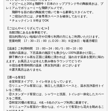
＊どどーんと200ｇ飛騨牛！日本のトップブランド牛の陶板焼きは、プ
レミアムでボリューミーな飛騨グルメです。
飛騨牛を目の前の陶板焼で焼いて食べる豪華なスタイルです。
＊ご宿泊の方には、夕食専用スペースを確保しております。
＊チェックイン１９時までOK
【ごはんや≪くりざんていむ≫】
当館2階にあるお食事処です。
宿泊利用のない地域の方や日帰り利用の方にもご利用いただけます。
営業時間 17：30～21：00（L.O 20：30）※定休日：毎週月曜日
【温泉】ご利用時間 15：00～24：00／5：00～10：00
当館の温泉は、下呂温泉の施設でも数少ない100%源泉かけ流し。
獅子舞のタイル画を正面に湯船に浸かれば、溢れ出す温泉を贅沢に味わ
えます。お風呂上りは冷えた飲み物をラウンジでどうぞ♪
※宿泊者専用時間の温泉（男女別内湯）がございます
※露天風呂はありません
【選べる客室】
全室和室タイプで、トイレ付きとなっています。
①リニューアル客室には、独立した洗面スペースと、温水洗浄器付トイ
レをご用意。
②スタンダード客室には、シャワーと洗面、トイレが一体化したスペー
スをご用意。
③和室20畳の客室は、4名～6名のグループ利用に最適です。
※リニューアル客室の一部からは、イベントで客室から花火を眺めるこ
とができます。