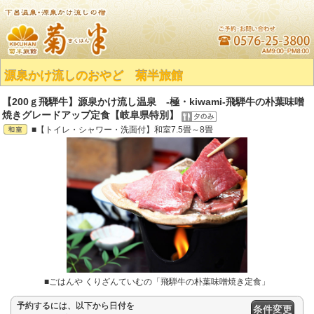
源泉かけ流しのおやど 菊半旅館
【200ｇ飛騨牛】源泉かけ流し温泉 -極・kiwami-飛騨牛の朴葉味噌
焼きグレードアップ定食【岐阜県特別】
■【トイレ・シャワー・洗面付】和室7.5畳～8畳
■ごはんや くりざんていむの「飛騨牛の朴葉味噌焼き定食」
予約するには、以下から日付を
条件変更