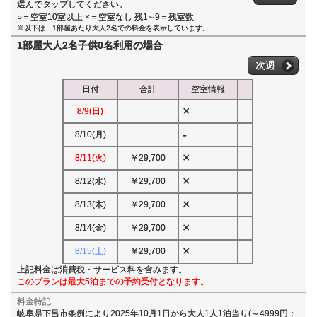
選んでタップしてください。
○＝空室10室以上 ×＝空室なし 残1∼9＝残室数
※以下は、1部屋あたり大人2名での料金を表示しています。
1部屋大人2名子供0名利用の場合
次週
日付
合計
空室情報
×
8/9(日)
-
8/10(月)
×
8/11(火)
￥29,700
×
8/12(水)
￥29,700
×
8/13(木)
￥29,700
×
8/14(金)
￥29,700
×
8/15(土)
￥29,700
上記料金は消費税・サービス料を含みます。
このプランは最大5泊までの予約受付となります。
料金特記
岐阜県下呂市条例により2025年10月1日から大人1人1泊当り(～4999円：