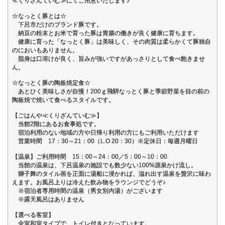
≪くりざんていむ≫にてご用意いたします♪
☆なっとく豚とは☆
下呂市だけのブランド豚です。
納豆の粉末とお米で育った豚は胃腸の働きが良く健康に育ちます。
健康に育った「なっとく豚」は美味しく、その肉質は柔らかくて豚独自
のにおいもありません。
脂身は口溶けが良く、旨みが強いですがあっさりとして食べ飽きませ
ん。
☆なっとく豚の陶板焼定食☆
あとひく美味しさが自慢！200ｇ飛騨なっとく豚と季節野菜を目の前の
陶板焼で焼いて食べるスタイルです。
【ごはんや≪くりざんていむ≫】
当館2階にあるお食事処です。
宿泊利用のない地域の方や日帰り利用の方にもご利用いただけます
営業時間 17：30～21：00（L.O 20：30）※定休日：毎週月曜日
【温泉】ご利用時間 15：00～24：00／5：00～10：00
当館の温泉は、下呂温泉の施設でも数少ない100%源泉かけ流し。
獅子舞のタイル画を正面に湯船に浸かれば、溢れ出す温泉を贅沢に味わ
えます。お風呂上りは冷えた飲み物をラウンジでどうぞ♪
※宿泊者専用時間の温泉（男女別内湯）がございます
※露天風呂はありません
【選べる客室】
全室和室タイプで、トイレ付きとなっています。