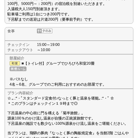
100円、5000円～：200円）の宿泊税を別途いただきます。
入湯税大人150円別途頂きます。
駐車場ご利用は1台につき200円です。
下呂駅までの送迎は片道200円（要事前予約）です。
食事
チェックイン
15:00～19:00
チェックアウト
～10:00
部屋紹介
■【トイレ付】グループでひろびろ和室20畳
※バスなし
4名～6名、グループでのご利用におすすめのお部屋です。
プラン内容紹介
☆.｡.:*・ﾟスタンダード定食付♪なっとく豚と温泉を堪能｡.:*・ﾟ ☆
＊このプランはチェックイン１９時まで◎
下呂温泉の中心街に門を構える「菊半旅館」。
源泉100％のかけ流し温泉が自慢の正統派旅館です。
下呂温泉の施設でも数少ない100%源泉かけ流し温泉をご堪能ください。
当プランは、飛騨の豚肉『なっとく豚の陶板焼定食』を当館2階 ごはんや