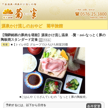
源泉かけ流しのおやど 菊半旅館
【飛騨銘柄の豚肉を堪能】源泉かけ流し温泉 -贅・zei-なっとく豚の
陶板焼スタンダード定食
■【トイレ付】グループでひろびろ和室20畳
■ごはんや くりざんていむの「なっとく豚の陶板焼」
予約するには、以下から日付を
条件変更