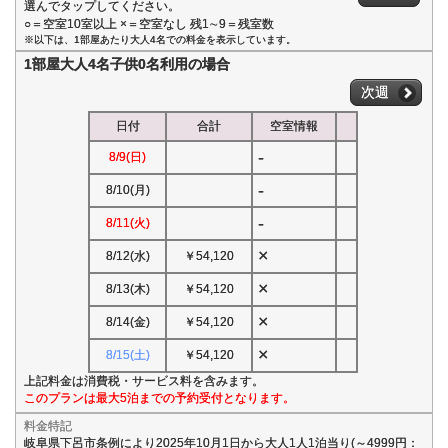
選んでタップしてください。
○＝空室10室以上 ×＝空室なし 残1∼9＝残室数
※以下は、1部屋あたり大人4名での料金を表示しています。
1部屋大人4名子供0名利用の場合
次週
日付
合計
空室情報
-
8/9(日)
-
8/10(月)
-
8/11(火)
×
8/12(水)
￥54,120
×
8/13(木)
￥54,120
×
8/14(金)
￥54,120
×
8/15(土)
￥54,120
上記料金は消費税・サービス料を含みます。
このプランは最大5泊までの予約受付となります。
料金特記
岐阜県下呂市条例により2025年10月1日から大人1人1泊当り(～4999円：