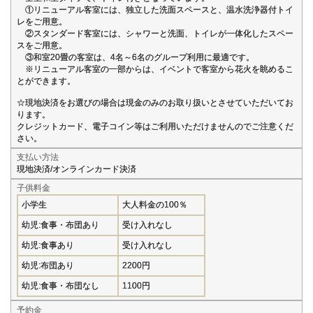
①リニューアル客室には、独立した洗面スペースと、温水洗浄器付トイ
レをご用意。
②スタンダード客室には、シャワーと洗面、トイレが一体化したスペー
スをご用意。
③和室20畳の客室は、4名～6名のグループ利用に最適です。
※リニューアル客室の一部からは、イベントで客室から花火を眺めるこ
とができます。
☆現地決済をお選びの場合は現金のみのお取り扱いとさせていただいてお
ります。
クレジットカード、電子コイン等はご利用いただけませんのでご注意くだ
さい。
支払い方法
現地決済/オンラインカード決済
子供料金
小学生
大人料金の100％
幼児:食事・布団あり
受け入れなし
幼児:食事あり
受け入れなし
幼児:布団あり
2200円
幼児:食事・布団なし
1100円
予約金