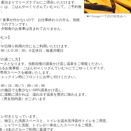
、素泊まりでリーズナブルにご滞在いただけます。
み）は、ごはんや≪くりざんていむ≫にて。ご予約無
す。
■ーImageー下呂の街並みへ
K！食事が付かないので、お仕事終わりの方も、気軽
リのプランです♪
、夕朝食のお食事は含まれておりません。
いむ≫】
す。
や日帰り利用の方にもご利用いただけます。
00（L.O 20：30）※定休日：毎週月曜日
での過ごし方】
ベースとなります。当館自慢の源泉かけ流し温泉をご堪能ください。
にあるお食事処・ごはんや≪くりざんていむ≫にてごゆっくりぞうぞ。
食専用スペースを確保いたします。
ェックイン時にフロントにお申し付けください。
～24：00／5：00～10：00
施設でも数少ない100%源泉かけ流し。
に湯船に浸かれば、溢れ出す温泉を贅沢に味わえます。
（男女別内湯）がございます
ん
レ付きとなっています。
、独立した洗面スペースと、トイレを温水洗浄器付トイレをご用意。
、シャワーと洗面、トイレが一体化したスペースをご用意。
名～6名のグループ利用に最適です。