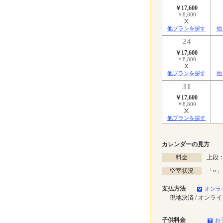
￥17,600
￥8,800
他プランを探す
他
24
￥17,600
￥8,800
他プランを探す
他
31
￥17,600
￥8,800
他プランを探す
カレンダーの見方
料金
上段：
空室状況
「
○
」
支払方法
オンラ
現地決済 / オンラ
子供料金
お