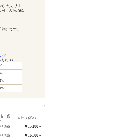
から大人1人1
200円）の宿泊税
予約）です。
いて
ムあたり）
%
%
0%
0%
1名（税
合計（税込）
込）
￥15,180～
￥7,590～
￥16,500～
￥8,250～