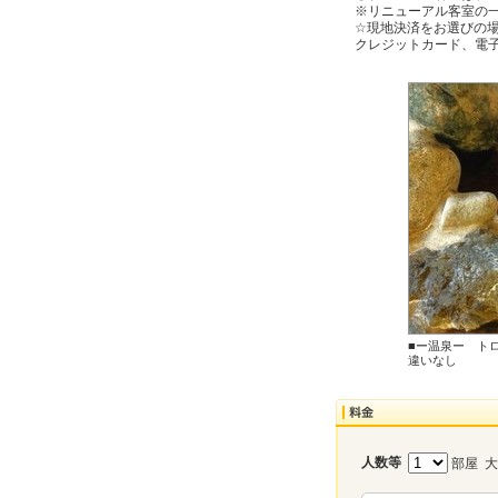
※リニューアル客室の一
☆現地決済をお選びの場
クレジットカード、電子
■ー温泉ー ト
違いなし
人数等
部屋 