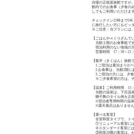
自慢の正統派旅館ですが
館内でのお食事（夕食の
しでもご利用いただけま
チェックイン21時までO
に旅行したい方にもピッタ
※ご注意：当プランには
【ごはんや≪くりざんて
当館２階のお食事処で
宿泊利用のない地域の方
営業時間 17：30～21：
【菊半（きくはん）旅館
1.ご宿泊は素泊まりが
2.お食事は、当館2階
3.ご宿泊の方には、夕
※ご夕食希望の方は、チ
【温泉】ご利用時間 15：00
当館の温泉は、下呂温泉の
獅子舞のタイル画を正面
※宿泊者専用時間の温泉
※露天風呂はありませ
【選べる客室】
全室和室タイプで、トイ
①リニューアル客室には
②スタンダード客室には
③和室20畳の客室は、4