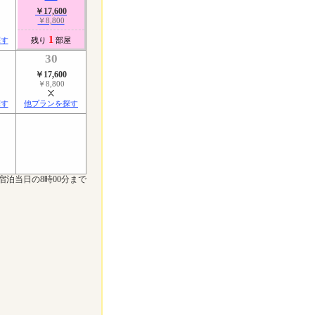
￥17,600
￥8,800
1
探す
残り
部屋
30
￥17,600
￥8,800
探す
他プランを探す
宿泊当日の8時00分まで