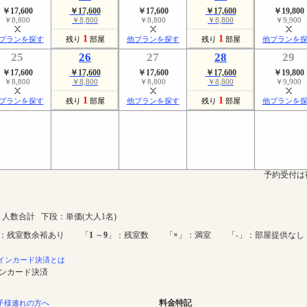
￥17,600
￥17,600
￥17,600
￥17,600
￥19,800
￥8,800
￥8,800
￥8,800
￥8,800
￥9,900
1
1
プランを探す
残り
部屋
他プランを探す
残り
部屋
他プランを
25
26
27
28
29
￥17,600
￥17,600
￥17,600
￥17,600
￥19,800
￥8,800
￥8,800
￥8,800
￥8,800
￥9,900
1
1
プランを探す
残り
部屋
他プランを探す
残り
部屋
他プランを
予約受付は
人数合計 下段：単価(大人1名)
：残室数余裕あり 「
1
～
9
」：残室数 「
×
」：満室 「-」：部屋提供なし
インカード決済とは
インカード決済
料金特記
子様連れの方へ