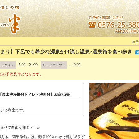
源泉
素泊まり】下呂でも希少な源泉かけ流し温泉×温泉街を食べ歩き
15:00～21:00
～10:00
ェックイン
チェックアウト
での予約受付となります。
【温水洗浄機付トイレ・洗面付】和室7.5畳
だける和室です。
泊まりで自由な旅を・ﾟ ☆
える「菊半旅館」は、源泉100％のかけ流し温泉が