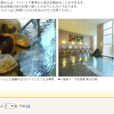
部からは、イベントで客室から花火を眺めることができます。
合は現金のみのお取り扱いとさせていただいております。
コインはご利用いただけませんのでご注意ください。
ロっとした肌触りはリピートしたくなる事間
■ー温泉ー 下呂温泉 美人の湯
大人
名
子供
0名