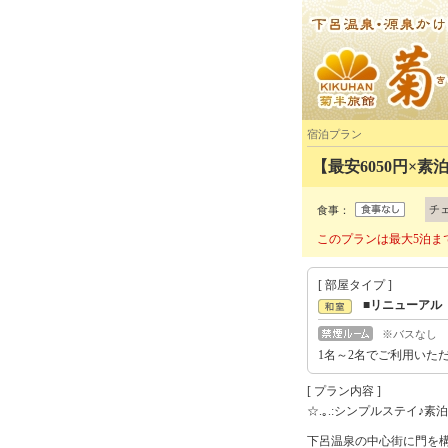
宿泊プラン
【最安6050円×
チ
食事：
このプランは最大5泊ま
[ 部屋タイプ ]
■リニューアル
※バスなし
1名～2名でご利用いた
[ プラン内容 ]
☆.｡.:シンプルステイ♪素
下呂温泉の中心街に門を構