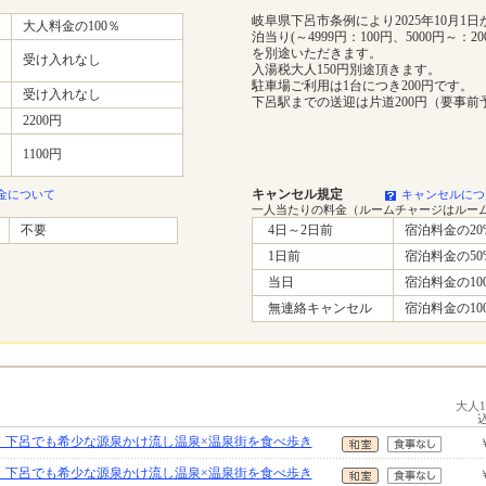
岐阜県下呂市条例により2025年10月1日
大人料金の100％
泊当り(～4999円：100円、5000円～：
を別途いただきます。
受け入れなし
入湯税大人150円別途頂きます。
駐車場ご利用は1台につき200円です。
受け入れなし
下呂駅までの送迎は片道200円（要事前
2200円
1100円
キャンセル規定
金について
キャンセルにつ
一人当たりの料金（ルームチャージはルー
不要
4日～2日前
宿泊料金の20
1日前
宿泊料金の50
当日
宿泊料金の10
無連絡キャンセル
宿泊料金の10
大人
り】下呂でも希少な源泉かけ流し温泉×温泉街を食べ歩き
り】下呂でも希少な源泉かけ流し温泉×温泉街を食べ歩き