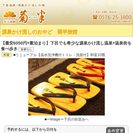
源泉かけ流しのおやど 菊半旅館
【最安6050円×素泊まり】下呂でも希少な源泉かけ流し温泉×温泉街を
食べ歩き
■リニューアル【温水洗浄機付トイレ・洗面付】和室10畳
■ーImageー下呂の街並みへ
予約するには、以下から日付を
条件変更