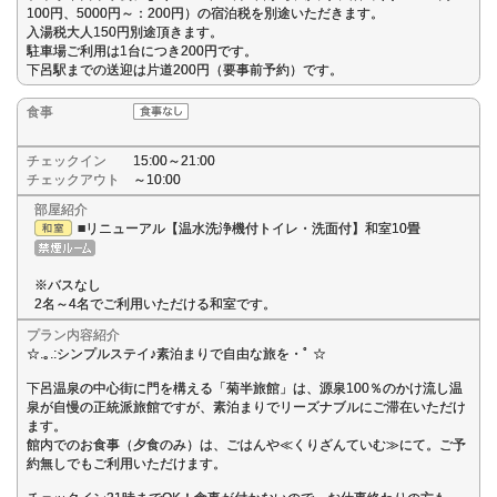
100円、5000円～：200円）の宿泊税を別途いただきます。
入湯税大人150円別途頂きます。
駐車場ご利用は1台につき200円です。
下呂駅までの送迎は片道200円（要事前予約）です。
食事
チェックイン
15:00～21:00
チェックアウト
～10:00
部屋紹介
■リニューアル【温水洗浄機付トイレ・洗面付】和室10畳
※バスなし
2名～4名でご利用いただける和室です。
プラン内容紹介
☆.｡.:シンプルステイ♪素泊まりで自由な旅を・ﾟ ☆
下呂温泉の中心街に門を構える「菊半旅館」は、源泉100％のかけ流し温
泉が自慢の正統派旅館ですが、素泊まりでリーズナブルにご滞在いただけ
ます。
館内でのお食事（夕食のみ）は、ごはんや≪くりざんていむ≫にて。ご予
約無しでもご利用いただけます。