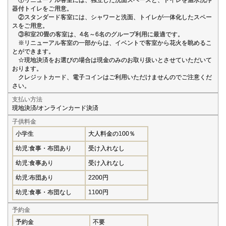
器付トイレをご用意。
②スタンダード客室には、シャワーと洗面、トイレが一体化したスペー
スをご用意。
③和室20畳の客室は、4名～6名のグループ利用に最適です。
※リニューアル客室の一部からは、イベントで客室から花火を眺めるこ
とができます。
☆現地決済をお選びの場合は現金のみのお取り扱いとさせていただいて
おります。
クレジットカード、電子コインはご利用いただけませんのでご注意くだ
さい。
支払い方法
現地決済/オンラインカード決済
子供料金
小学生
大人料金の100％
幼児:食事・布団あり
受け入れなし
幼児:食事あり
受け入れなし
幼児:布団あり
2200円
幼児:食事・布団なし
1100円
予約金
予約金
不要