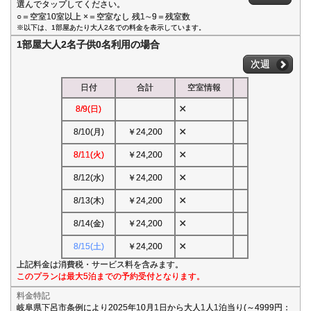
選んでタップしてください。
○＝空室10室以上 ×＝空室なし 残1∼9＝残室数
※以下は、1部屋あたり大人2名での料金を表示しています。
1部屋大人2名子供0名利用の場合
次週
日付
合計
空室情報
×
8/9(日)
×
8/10(月)
￥24,200
×
8/11(火)
￥24,200
×
8/12(水)
￥24,200
×
8/13(木)
￥24,200
×
8/14(金)
￥24,200
×
8/15(土)
￥24,200
上記料金は消費税・サービス料を含みます。
このプランは最大5泊までの予約受付となります。
料金特記
岐阜県下呂市条例により2025年10月1日から大人1人1泊当り(～4999円：