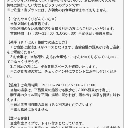
チェックイン21時までOK！食事が付かないので、お仕事終わりの方も、
気軽に旅行したい方にもピッタリのプランです♪
※ご注意：当プランには、夕朝食のお食事は含まれておりません。
【ごはんや≪くりざんていむ≫】
当館２階のお食事処です。
宿泊利用のない地域の方や日帰り利用の方にもご利用いただけます。
営業時間 17：30～21：00（L.O 20：30）※定休日：毎週月曜日
【菊半（きくはん）旅館での過ごし方】
1.ご宿泊は素泊まりがベースとなります。当館自慢の源泉かけ流し温泉
をご堪能ください。
2.お食事は、当館2階にあるお食事処・ごはんや≪くりざんていむ≫に
てごゆっくりぞうぞ。
3.ご宿泊の方には、夕食専用スペースを確保いたします。
※ご夕食希望の方は、チェックイン時にフロントにお申し付けくださ
い。
【温泉】ご利用時間 15：00～24：00／5：00～10：00
当館の温泉は、下呂温泉の施設でも数少ない100%源泉かけ流し。
獅子舞のタイル画を正面に湯船に浸かれば、溢れ出す温泉を贅沢に味わ
えます。
※宿泊者専用時間の温泉（男女別内湯）がございます
※露天風呂はありません
【選べる客室】
全室和室タイプで、トイレ付きとなっています。
①リニューアル客室には、独立した洗面スペースと、トイレを温水洗浄