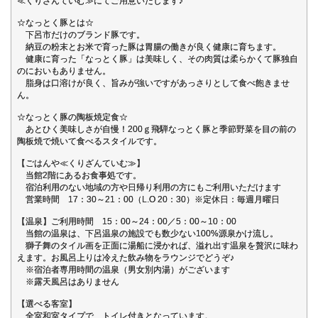
≪くりざんていむ≫にてご用意いたします♪
☆なっとく豚とは☆
下呂市だけのブランド豚です。
納豆の粉末とお米で育った豚は胃腸の働きが良く健康に育ちます。
健康に育った「なっとく豚」は美味しく、その肉質は柔らかくて豚独自
のにおいもありません。
脂身は口溶けが良く、旨みが強いですがあっさりとして食べ飽きませ
ん。
☆なっとく豚の陶板焼定食☆
あとひく美味しさが自慢！200ｇ飛騨なっとく豚と季節野菜を目の前の
陶板焼で焼いて食べるスタイルです。
【ごはんや≪くりざんていむ≫】
当館2階にあるお食事処です。
宿泊利用のない地域の方や日帰り利用の方にもご利用いただけます
営業時間 17：30～21：00（L.O 20：30）※定休日：毎週月曜日
【温泉】ご利用時間 15：00～24：00／5：00～10：00
当館の温泉は、下呂温泉の施設でも数少ない100%源泉かけ流し。
獅子舞のタイル画を正面に湯船に浸かれば、溢れ出す温泉を贅沢に味わ
えます。お風呂上りは冷えた飲み物をラウンジでどうぞ♪
※宿泊者専用時間の温泉（男女別内湯）がございます
※露天風呂はありません
【選べる客室】
全室和室タイプで、トイレ付きとなっています。