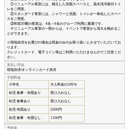
①リニューアル客室には、独立した洗面スペースと、温水洗浄器付トイ
レをご用意。
②スタンダード客室には、シャワーと洗面、トイレが一体化したスペー
スをご用意。
③和室20畳の客室は、4名～6名のグループ利用に最適です。
※リニューアル客室の一部からは、イベントで客室から花火を眺めるこ
とができます。
☆現地決済をお選びの場合は現金のみのお取り扱いとさせていただいてお
ります。
クレジットカード、電子コイン等はご利用いただけませんのでご注意くだ
さい。
支払い方法
現地決済/オンラインカード決済
子供料金
小学生
大人料金の100％
幼児:食事・布団あり
受け入れなし
幼児:食事あり
受け入れなし
幼児:布団あり
2200円
幼児:食事・布団なし
1100円
予約金