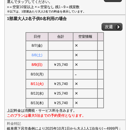
選んでタップしてください。
○＝空室10室以上 ×＝空室なし 残1∼9＝残室数
※以下は、1部屋あたり大人2名での料金を表示しています。
1部屋大人2名子供0名利用の場合
次週
日付
合計
空室情報
×
8/7(金)
×
8/8(土)
×
8/9(日)
￥25,740
-
8/10(月)
×
8/11(火)
￥25,740
×
8/12(水)
￥25,740
×
8/13(木)
￥25,740
上記料金は消費税・サービス料を含みます。
このプランは最大5泊までの予約受付となります。
料金特記
岐阜県下呂市条例により2025年10月1日から大人1人1泊当り(～4999円：