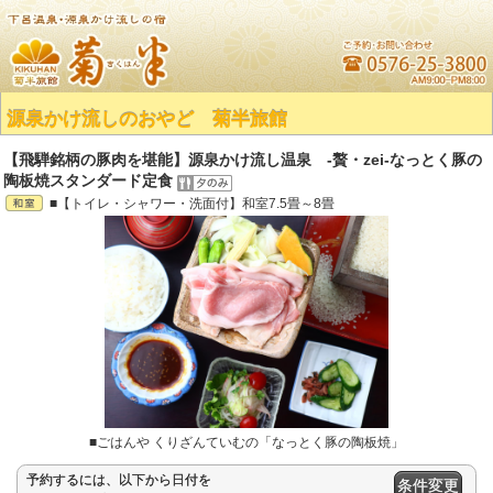
源泉かけ流しのおやど 菊半旅館
【飛騨銘柄の豚肉を堪能】源泉かけ流し温泉 -贅・zei-なっとく豚の
陶板焼スタンダード定食
■【トイレ・シャワー・洗面付】和室7.5畳～8畳
■ごはんや くりざんていむの「なっとく豚の陶板焼」
予約するには、以下から日付を
条件変更