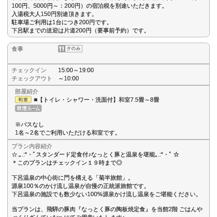
100円、5000円～：200円）の宿泊税を別途いただきます。
入湯税大人150円別途頂きます。
駐車場ご利用は1台につき200円です。
下呂駅までの送迎は片道200円（要事前予約）です。
食事
チェックイン
15:00～19:00
チェックアウト
～10:00
部屋紹介
■【トイレ・シャワー・洗面付】和室7.5畳～8畳
※バスなし
1名～2名でご利用いただける和室です。
プラン内容紹介
☆.｡.:*・ﾟスタンダード定食付♪なっとく豚と温泉を堪能｡.:*・ﾟ ☆
＊このプランはチェックイン１９時まで◎
下呂温泉の中心街に門を構える「菊半旅館」。
源泉100％のかけ流し温泉が自慢の正統派旅館です。
下呂温泉の施設でも数少ない100%源泉かけ流し温泉をご堪能ください。
当プランは、飛騨の豚肉『なっとく豚の陶板焼定食』を当館2階 ごはんや