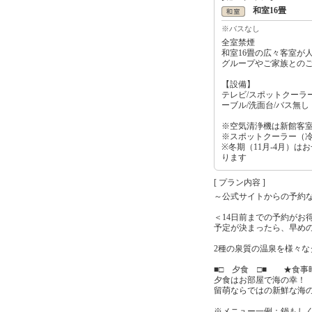
和室16畳
※バスなし
全室禁煙
和室16畳の広々客室が
グループやご家族との
【設備】
テレビ/スポットクーラー
ーブル/洗面台/バス無
※空気清浄機は新館客
※スポットクーラー（
※冬期（11月-4月）は
ります
[ プラン内容 ]
～公式サイトからの予約
＜14日前までの予約がお
予定が決まったら、早めの
2種の泉質の温泉を様々
■□ 夕食 □■ ★食事時間
夕食はお部屋で海の幸！
留萌ならではの新鮮な海
※メニュー一例：鍋もし