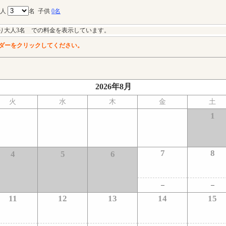
大人
名
子供
0名
り大人3名 での料金を表示しています。
ダーをクリックしてください。
2026年8月
火
水
木
金
土
1
7
8
4
5
6
11
12
13
14
15