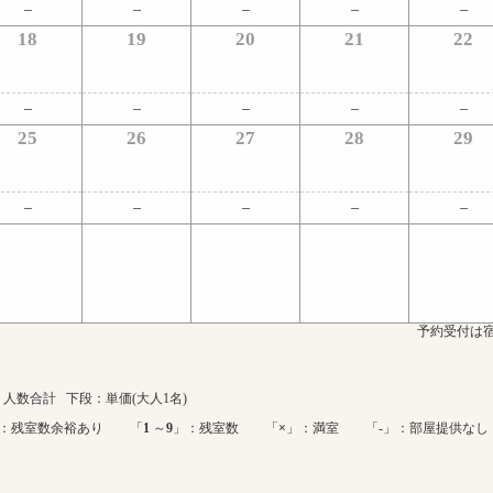
18
19
20
21
22
25
26
27
28
29
予約受付は宿
人数合計 下段：単価(大人1名)
：残室数余裕あり 「
1
～
9
」：残室数 「
×
」：満室 「-」：部屋提供なし