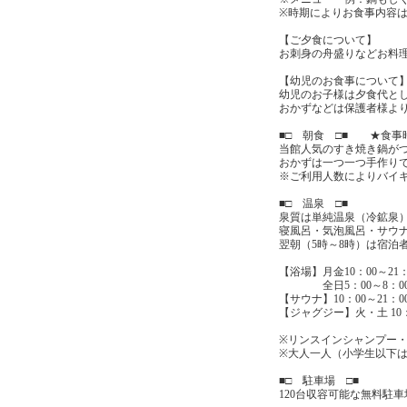
※時期によりお食事内容
【ご夕食について】
お刺身の舟盛りなどお料
【幼児のお食事について
幼児のお子様は夕食代とし
おかずなどは保護者様よ
■□ 朝食 □■ ★食事時間 0
当館人気のすき焼き鍋が
おかずは一つ一つ手作り
※ご利用人数によりバイ
■□ 温泉 □■
泉質は単純温泉（冷鉱泉
寝風呂・気泡風呂・サウ
翌朝（5時～8時）は宿泊
【浴場】月金10：00～21：
全日5：00～8：0
【サウナ】10：00～21：0
【ジャグジー】火・土 10：
※リンスインシャンプー
※大人一人（小学生以下は
■□ 駐車場 □■
120台収容可能な無料駐