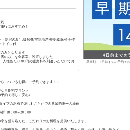
人気
ご旅行におすすめ！
（冷房のみ）/暖房機/空気清浄機/冷蔵庫/椅子/テ
し・トイレ付
室のみとなります
冷房のみ）を全客室に設置しました
お一人様あたり300円の暖房料を別途いただいてお
早期割│14日前までの予約で
ならいつでもお得にご予約できます！～
得な早期割プラン＞
予約で得して安心♪
なタイプの浴槽で楽しむことができる留萌唯一の湯宿
 18：00～20：00
の幸を盛り込んだ、こだわりのお料理を提供いたします。
くは陶板料理、煮魚、お刺身、天ぷら、煮物、茶わん蒸、小鉢、お吸い物など