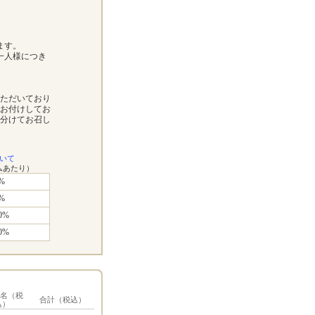
ます。
一人様につき
いただいており
お付けしてお
分けてお召し
いて
ムあたり）
%
%
0%
0%
1名（税
合計（税込）
込）