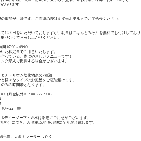
は変わります
理の追加が可能です。ご希望の際は直接当ホテルまでお問合せください。
】
て1650円をいただいておりますが、朝食はごはんとみそ汁を無料でお付けしてお
り取り分けてお召し上がりください。
7:00～09:00
ついた和定食でご用意いたします。
で作っている、体にやさしいメニューです！
キング形式で提供する場合がございます。
）とナトリウム塩化物泉の2種類
ナと様々なタイプのお風呂をご堪能頂けます。
者のみの時間帯となります。
00（月金以外10：00～22：00）
0
0
00～22：00
・ボディーソープ・綿棒は浴場にご用意がございます。
無料）につき、入湯税150円を現地にて別途頂戴します。
車場完備。大型トレーラーもＯＫ！