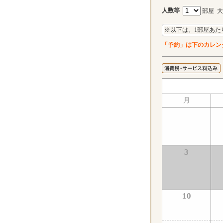
人数等
部屋 
※以下は、1部屋あた
「予約」は下のカレン
月
3
10