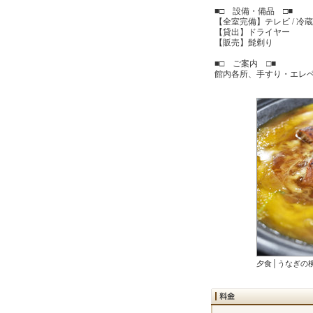
■□ 設備・備品 □■
【全室完備】テレビ / 冷蔵庫
【貸出】ドライヤー
【販売】髭剃り
■□ ご案内 □■
館内各所、手すり・エレ
夕食│うなぎの