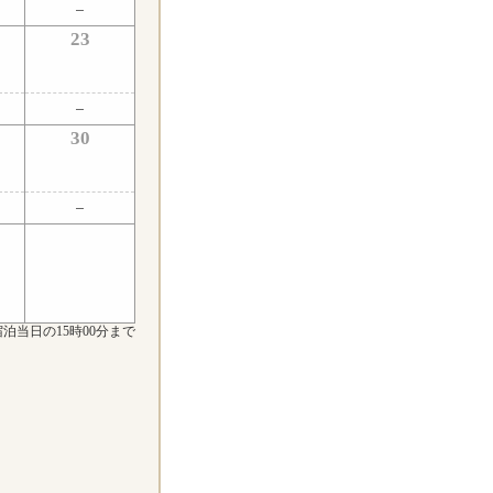
23
30
泊当日の15時00分まで