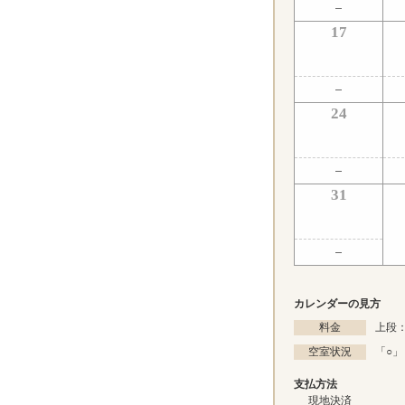
17
24
31
カレンダーの見方
料金
上段：
空室状況
「
○
」
支払方法
現地決済