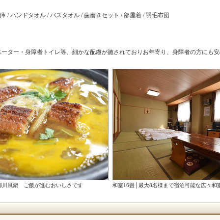
 / ハンドタオル / バスタオル / 歯磨きセット / 部屋着 / 羽毛布団
ベーター・身障者トイレ等、細かな配慮が施されておりお年寄り、身障者の方にも安
柳川風鍋 ご飯が進むおいしさです
和室16畳│最大8名様まで宿泊可能な広々和