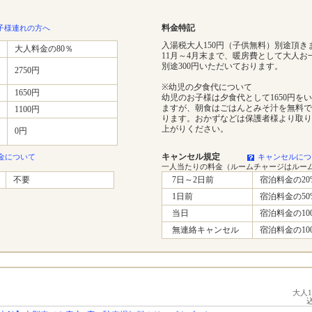
料金特記
子様連れの方へ
入湯税大人150円（子供無料）別途頂き
大人料金の80％
11月～4月末まで、暖房費として大人お
別途300円いただいております。
2750円
※幼児の夕食代について
1650円
幼児のお子様は夕食代として1650円を
ますが、朝食はごはんとみそ汁を無料で
1100円
ります。おかずなどは保護者様より取り
上がりください。
0円
キャンセル規定
金について
キャンセルにつ
一人当たりの料金（ルームチャージはルー
不要
7日～2日前
宿泊料金の20
1日前
宿泊料金の50
当日
宿泊料金の10
無連絡キャンセル
宿泊料金の10
大人