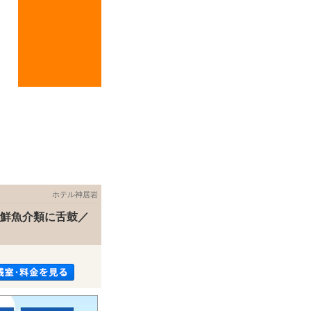
ホテル神居岩
新鮮魚介類に舌鼓／