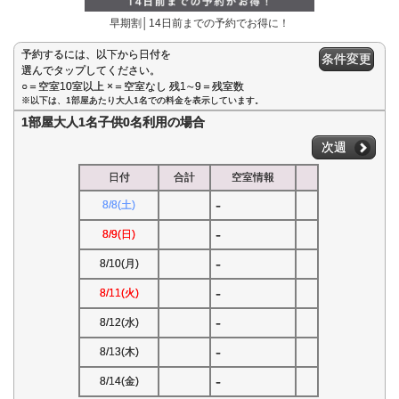
早期割│14日前までの予約でお得に！
予約するには、以下から日付を
条件変更
選んでタップしてください。
○＝空室10室以上 ×＝空室なし 残1∼9＝残室数
※以下は、1部屋あたり大人1名での料金を表示しています。
1部屋大人1名子供0名利用の場合
次週
日付
合計
空室情報
-
8/8(土)
-
8/9(日)
-
8/10(月)
-
8/11(火)
-
8/12(水)
-
8/13(木)
-
8/14(金)