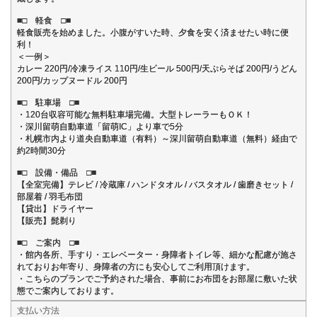
■□ 軽食 □■
軽食販売を始めました。小腹がすいた時、夕食を安く済ませたい時に便
利！
＜一例＞
カレー 220円/冷凍ライス 110円/生ビール 500円/天ぷらそば 200円/うどん
200円/カップヌードル 200円
■□ 駐車場 □■
・120台収容可能な無料駐車場完備。大型トレーラーもＯＫ！
・深川留萌自動車道「留萌IC」より車で5分
・札幌市内より道央自動車道（有料）～深川留萌自動車道（無料）経由で
約2時間30分
■□ 設備・備品 □■
【全室完備】テレビ / 冷蔵庫 / ハンドタオル / バスタオル / 歯磨きセット /
部屋着 / 羽毛布団
【貸出】ドライヤー
【販売】髭剃り
■□ ご案内 □■
・館内各所、手すり・エレベーター・身障者トイレ等、細かな配慮が施さ
れておりお年寄り、身障者の方にも安心してご利用頂けます。
・こちらのプランでご予約された場合、事前にお布団をお部屋に敷いた状
態でご案内しております。
支払い方法