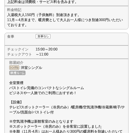
上記料金は消費税・サービス料を含みます。
料金特記
入湯税大人150円（子供無料）別途頂きます。
11月～4月末まで、暖房費として大人お一人様につき別途300円いただい
ております。
食事
チェックイン
15:00～20:00
チェックアウト
～11:00
部屋紹介
洋室シングル
全室禁煙
バストイレ完備のコンパクトなシングルルーム
ビジネスや一人旅でのご利用におすすめ！
【設備】
テレビ/スポットクーラー（冷房のみ）/暖房機/空気清浄機/冷蔵庫/椅子/テ
ーブル/洗面台/バストイレ付
※空気清浄機は新館客室のみとなります
※スポットクーラー（冷房のみ）を全客室に設置しました
※冬期（11月-4月）はお一人様あたり300円の暖房料を別途いただいて