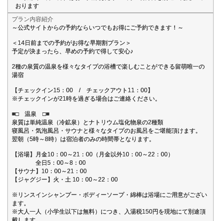
おります
プラン内容紹介
～公式サイトからの予約ならいつでもお得にご予約できます！～
＜14日前までの予約がお得な早期割プラン＞
予定が決まったら、早めの予約で得して安心♪
2種の泉質の温泉を様々なタイプの浴槽で楽しむことができる留萌唯一の
湯宿
【チェックイン15：00 / チェックアウト11：00】
※チェックインが21時を過ぎる場合はご連絡ください。
■□ 温泉 □■
泉質は単純温泉（冷鉱泉）とナトリウム塩化物泉の2種類
寝風呂・気泡風呂・サウナと様々なタイプのお風呂をご堪能頂けます。
翌朝（5時～8時）は宿泊者のみの時間帯となります。
【浴場】月金10：00～21：00（月金以外10：00～22：00）
全日5：00～8：00
【サウナ】10：00～21：00
【ジャグジー】火・土 10：00～22：00
※リンスインシャンプー・ボディーソープ・綿棒は浴場にご用意がござい
ます。
※大人一人（小学生以下は無料）につき、入湯税150円を現地にて別途頂
戴します。