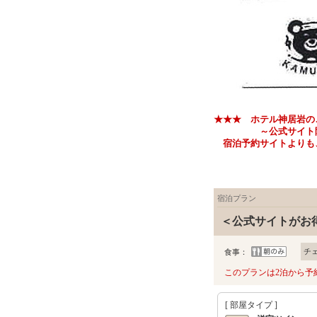
★★★ ホテル神居岩の
～公式サイト限定 お
宿泊予約サイトよりも、
宿泊プラン
＜公式サイトがお
チ
食事：
このプランは2泊から予
[ 部屋タイプ ]