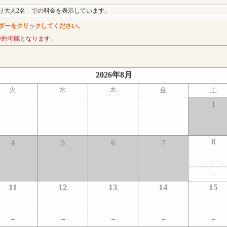
り大人2名 での料金を表示しています。
ダーをクリックしてください。
予約可能となります。
2026年8月
火
水
木
金
土
1
8
4
5
6
7
11
12
13
14
15