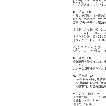
おかずは一つ一つ手作り
※ご利用人数によりバイ
■□ 温泉 □■
泉質は単純温泉（冷鉱泉
寝風呂・気泡風呂・サウ
翌朝（5時～8時）は宿泊
【浴場】月金10：00～21：
全日5：00～8：0
【サウナ】10：00～21：0
【ジャグジー】火・土 10：
※リンスインシャンプー
※大人一人（小学生以下は
■□ 軽食 □■
軽食販売を始めました。
＜一例＞
カレー 220円/冷凍ライス 1
■□ 駐車場 □■
・120台収容可能な無料
・深川留萌自動車道「留萌
・札幌市内より道央自動車
■□ 設備・備品 □■
【全室完備】テレビ / 冷蔵庫
【貸出】ドライヤー
【販売】髭剃り