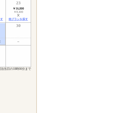
23
￥16,800
￥8,400
探す
他プランを探す
30
屋
泊当日の18時00分まで