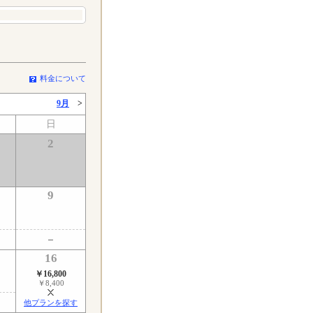
料金について
9月
>
日
2
9
16
￥16,800
￥8,400
他プランを探す