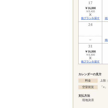
17
￥16,800
￥8,400
他プランを探す
他
24
他
31
￥16,800
￥8,400
他プランを探す
カレンダーの見方
料金
上段：
空室状況
「
○
」
支払方法
現地決済