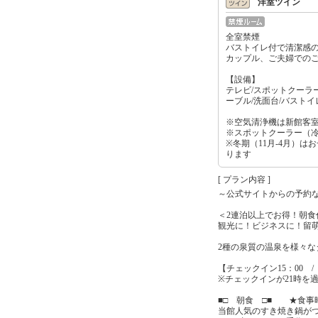
洋室ツイン
全室禁煙
バストイレ付で清潔感
カップル、ご夫婦での
【設備】
テレビ/スポットクーラー
ーブル/洗面台/バストイ
※空気清浄機は新館客
※スポットクーラー（
※冬期（11月-4月）は
ります
[ プラン内容 ]
～公式サイトからの予約
＜2連泊以上でお得！朝食
観光に！ビジネスに！留
2種の泉質の温泉を様々
【チェックイン15：00 /
※チェックインが21時を
■□ 朝食 □■ ★食事時間 0
当館人気のすき焼き鍋が