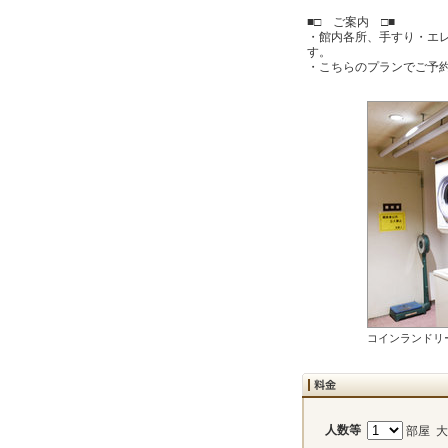
■□ ご案内 □■
・館内各所、手すり・エ
す。
・こちらのプランでご予
コインランドリー
人数等
部屋 