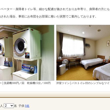
レベーター・身障者トイレ等、細かな配慮が施されておりお年寄り、身障者の方にも
約された場合、事前にお布団をお部屋に敷いた状態でご案内しております。
│洗濯機300円／回 乾燥機15分／100円
洋室ツイン│バストイレ付のシンプルなツイ
大人
名
子供
0名