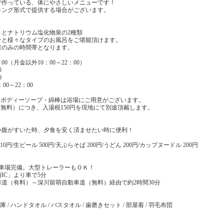
で作っている、体にやさしいメニューです！
キング形式で提供する場合がございます。
）とナトリウム塩化物泉の2種類
ナと様々なタイプのお風呂をご堪能頂けます。
者のみの時間帯となります。
00（月金以外10：00～22：00）
0
0
00～22：00
・ボディーソープ・綿棒は浴場にご用意がございます。
無料）につき、入湯税150円を現地にて別途頂戴します。
小腹がすいた時、夕食を安く済ませたい時に便利！
10円/生ビール 500円/天ぷらそば 200円/うどん 200円/カップヌードル 200円
駐車場完備。大型トレーラーもＯＫ！
IC」より車で5分
道（有料）～深川留萌自動車道（無料）経由で約2時間30分
 / ハンドタオル / バスタオル / 歯磨きセット / 部屋着 / 羽毛布団