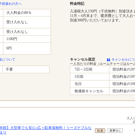
料金特記
子様連れの方へ
入湯税大人150円（子供無料）別途頂き
大人料金の80％
11月～4月末まで、暖房費として大人お
別途300円いただいております。
受け入れなし
受け入れなし
1100円
0円
キャンセル規定
金について
キャンセルにつ
一人当たりの料金（ルームチャージはルー
不要
7日～2日前
宿泊料金の20
1日前
宿泊料金の50
当日
宿泊料金の10
無連絡キャンセル
宿泊料金の10
大人
本館】大型車でも安心♪広々駐車場無料！リーズナブルな
まり