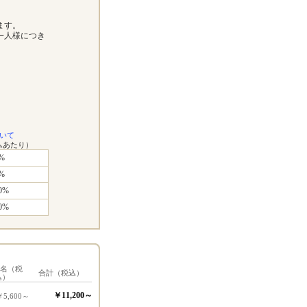
ます。
一人様につき
いて
ムあたり）
%
%
0%
0%
1名（税
合計（税込）
込）
￥11,200～
￥5,600～