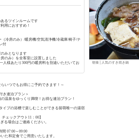
のあるツインルームです
ご利用におすすめ！
（冷房のみ）/暖房機/空気清浄機/冷蔵庫/椅子/テ
レ付
室のみとなります
冷房のみ）を全客室に設置しました
お一人様あたり300円の暖房料を別途いただいてお
朝食│人気のすき焼き鍋
ならいつでもお得にご予約できます！～
付き連泊プラン＞
萌の温泉をゆっくり満喫！お得な連泊プラン！
なタイプの浴槽で楽しむことができる留萌唯一の湯宿
 チェックアウト11：00】
過ぎる場合はご連絡ください。
7:00～09:00
ついた和定食でご用意いたします。