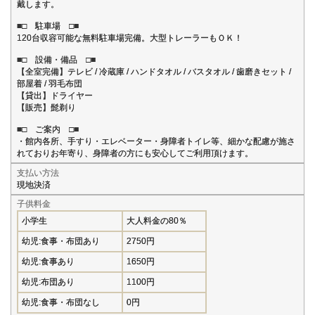
戴します。
■□ 駐車場 □■
120台収容可能な無料駐車場完備。大型トレーラーもＯＫ！
■□ 設備・備品 □■
【全室完備】テレビ / 冷蔵庫 / ハンドタオル / バスタオル / 歯磨きセット /
部屋着 / 羽毛布団
【貸出】ドライヤー
【販売】髭剃り
■□ ご案内 □■
・館内各所、手すり・エレベーター・身障者トイレ等、細かな配慮が施さ
れておりお年寄り、身障者の方にも安心してご利用頂けます。
支払い方法
現地決済
子供料金
小学生
大人料金の80％
幼児:食事・布団あり
2750円
幼児:食事あり
1650円
幼児:布団あり
1100円
幼児:食事・布団なし
0円