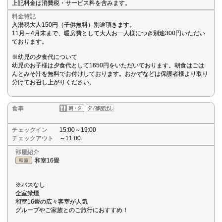
上記料金は消費税・サービス料を含みます。
料金特記
入湯税大人150円（子供無料）別途頂きます。
11月～4月末まで、暖房費として大人お一人様につき別途300円いただい
ております。
※幼児の夕食代について
幼児のお子様は夕食代として1650円をいただいております。朝食はごは
んとみそ汁を無料でお付けしております。おかずなどは保護者様より取り
分けてお召し上がりください。
食事
チェックイン
15:00～19:00
チェックアウト
～11:00
部屋紹介
和室16畳
※バスなし
全室禁煙
和室16畳の広々客室が人気
グループやご家族とのご旅行におすすめ！