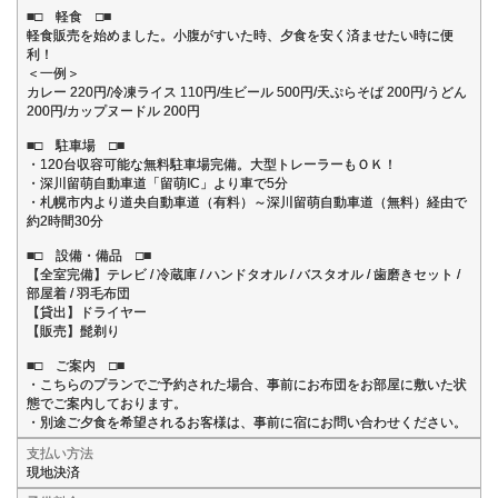
■□ 軽食 □■
軽食販売を始めました。小腹がすいた時、夕食を安く済ませたい時に便
利！
＜一例＞
カレー 220円/冷凍ライス 110円/生ビール 500円/天ぷらそば 200円/うどん
200円/カップヌードル 200円
■□ 駐車場 □■
・120台収容可能な無料駐車場完備。大型トレーラーもＯＫ！
・深川留萌自動車道「留萌IC」より車で5分
・札幌市内より道央自動車道（有料）～深川留萌自動車道（無料）経由で
約2時間30分
■□ 設備・備品 □■
【全室完備】テレビ / 冷蔵庫 / ハンドタオル / バスタオル / 歯磨きセット /
部屋着 / 羽毛布団
【貸出】ドライヤー
【販売】髭剃り
■□ ご案内 □■
・こちらのプランでご予約された場合、事前にお布団をお部屋に敷いた状
態でご案内しております。
・別途ご夕食を希望されるお客様は、事前に宿にお問い合わせください。
支払い方法
現地決済