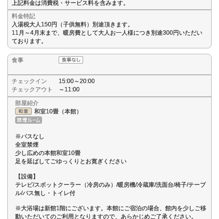
上記料金は消費税・サービス料を含みます。
料金特記
入湯税大人150円（子供無料）別途頂きます。
11月～4月末まで、暖房費として大人お一人様につき別途300円いただい
ております。
食事
チェックイン
15:00～20:00
チェックアウト
～11:00
部屋紹介
和室10畳（本館）
※バスなし
全室禁煙
少し広めの本館和室10畳
足を延ばしてごゆっくりとお寛ぎください
【設備】
テレビ/スポットクーラー（冷房のみ）/暖房機/冷蔵庫/洗面台/椅子/テーブ
ル/バス無し・トイレ付
※大浴場は新館1階にございます。本館にご宿泊の場合、館内を少しご移
動いただいてのご利用となりますので、あらかじめご了承ください。