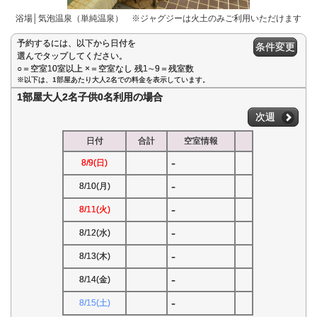
浴場│気泡温泉（単純温泉） ※ジャグジーは火土のみご利用いただけます
予約するには、以下から日付を
条件変更
選んでタップしてください。
○＝空室10室以上 ×＝空室なし 残1∼9＝残室数
※以下は、1部屋あたり大人2名での料金を表示しています。
1部屋大人2名子供0名利用の場合
次週
日付
合計
空室情報
-
8/9(日)
-
8/10(月)
-
8/11(火)
-
8/12(水)
-
8/13(木)
-
8/14(金)
-
8/15(土)