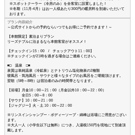
※スポットクーラー（冷房のみ）を全客室に設置しました！
※冬期（11月-4月）はお一人様あたり300円の暖房料を別途いただいて
おります。
プラン内容紹介
～公式サイトからの予約ならいつでもお得にご予約できます！～
【本館限定】素泊まりプラン
リーズナブルに泊まるなら本館客室がオススメ！
【チェックイン15：00 / チェックアウト11：00】
※チェックインが21時を過ぎる場合はご連絡ください。
■□ 温泉 □■
泉質は単純温泉（冷鉱泉）とナトリウム塩化物泉の2種類
寝風呂・気泡風呂・サウナと様々なタイプのお風呂をご堪能頂けます。
翌朝（5時～8時）は宿泊者のみの時間帯となります。
【浴場】月金10：00～21：00（月金以外10：00～22：00）
全日5：00～8：00
【サウナ】10：00～21：00
【ジャグジー】火・土 10：00～22：00
※リンスインシャンプー・ボディーソープ・綿棒は浴場にご用意がござい
ます。
※大人一人（小学生以下は無料）につき、入湯税150円を現地にて別途頂
戴します。