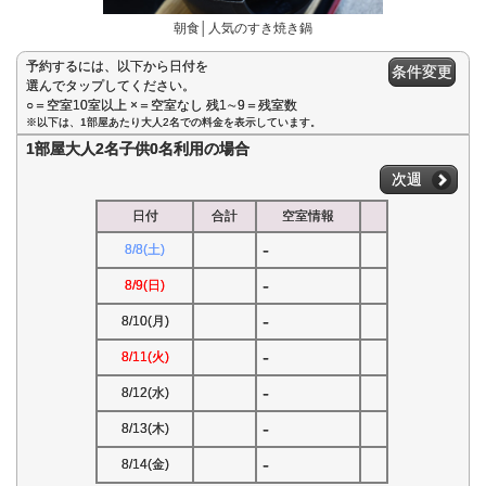
朝食│人気のすき焼き鍋
予約するには、以下から日付を
条件変更
選んでタップしてください。
○＝空室10室以上 ×＝空室なし 残1∼9＝残室数
※以下は、1部屋あたり大人2名での料金を表示しています。
1部屋大人2名子供0名利用の場合
次週
日付
合計
空室情報
-
8/8(土)
-
8/9(日)
-
8/10(月)
-
8/11(火)
-
8/12(水)
-
8/13(木)
-
8/14(金)