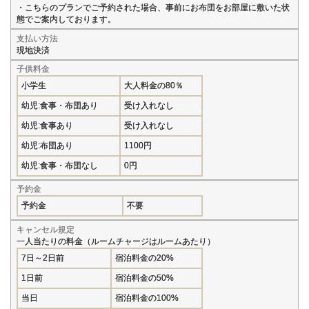
・こちらのプランでご予約された場合、事前にお布団をお部屋に敷いた状
態でご案内しております。
支払い方法
現地決済
子供料金
小学生
大人料金の80％
幼児:食事・布団あり
受け入れなし
幼児:食事あり
受け入れなし
幼児:布団あり
1100円
幼児:食事・布団なし
0円
予約金
予約金
不要
キャンセル規定
一人当たりの料金（ルームチャージはルームあたり）
7日～2日前
宿泊料金の20%
1日前
宿泊料金の50%
当日
宿泊料金の100%