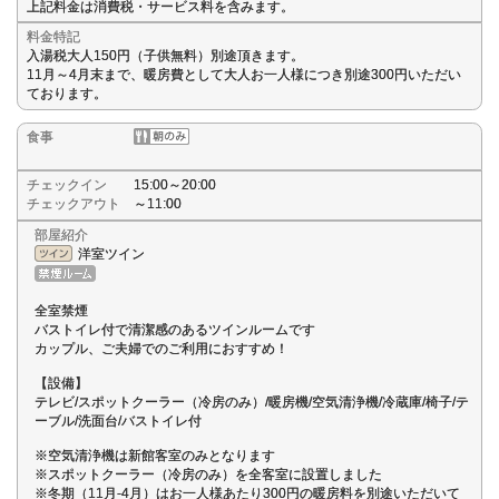
上記料金は消費税・サービス料を含みます。
料金特記
入湯税大人150円（子供無料）別途頂きます。
11月～4月末まで、暖房費として大人お一人様につき別途300円いただい
ております。
食事
チェックイン
15:00～20:00
チェックアウト
～11:00
部屋紹介
洋室ツイン
全室禁煙
バストイレ付で清潔感のあるツインルームです
カップル、ご夫婦でのご利用におすすめ！
【設備】
テレビ/スポットクーラー（冷房のみ）/暖房機/空気清浄機/冷蔵庫/椅子/テ
ーブル/洗面台/バストイレ付
※空気清浄機は新館客室のみとなります
※スポットクーラー（冷房のみ）を全客室に設置しました
※冬期（11月-4月）はお一人様あたり300円の暖房料を別途いただいて