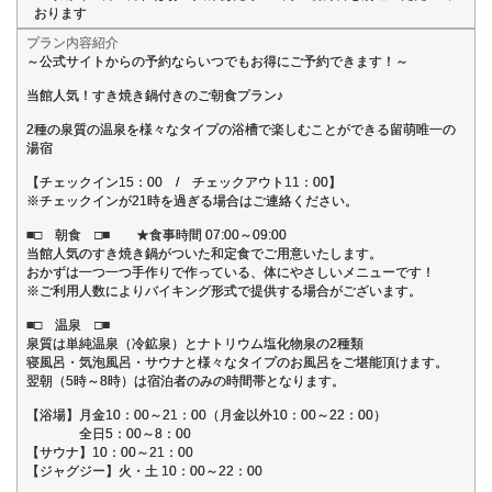
おります
プラン内容紹介
～公式サイトからの予約ならいつでもお得にご予約できます！～
当館人気！すき焼き鍋付きのご朝食プラン♪
2種の泉質の温泉を様々なタイプの浴槽で楽しむことができる留萌唯一の
湯宿
【チェックイン15：00 / チェックアウト11：00】
※チェックインが21時を過ぎる場合はご連絡ください。
■□ 朝食 □■ ★食事時間 07:00～09:00
当館人気のすき焼き鍋がついた和定食でご用意いたします。
おかずは一つ一つ手作りで作っている、体にやさしいメニューです！
※ご利用人数によりバイキング形式で提供する場合がございます。
■□ 温泉 □■
泉質は単純温泉（冷鉱泉）とナトリウム塩化物泉の2種類
寝風呂・気泡風呂・サウナと様々なタイプのお風呂をご堪能頂けます。
翌朝（5時～8時）は宿泊者のみの時間帯となります。
【浴場】月金10：00～21：00（月金以外10：00～22：00）
全日5：00～8：00
【サウナ】10：00～21：00
【ジャグジー】火・土 10：00～22：00