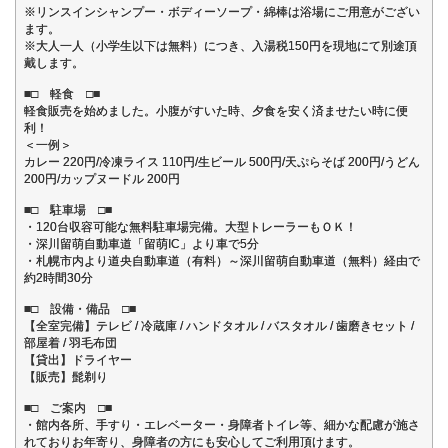
※リンスインシャンプー・ボディーソープ・綿棒は浴場にご用意がござい
ます。
※大人一人（小学生以下は無料）につき、入湯税150円を現地にて別途頂
戴します。
■□ 軽食 □■
軽食販売を始めました。小腹がすいた時、夕食を安く済ませたい時に便
利！
＜一例＞
カレー 220円/冷凍ライス 110円/生ビール 500円/天ぷらそば 200円/うどん
200円/カップヌードル 200円
■□ 駐車場 □■
・120台収容可能な無料駐車場完備。大型トレーラーもＯＫ！
・深川留萌自動車道「留萌IC」より車で5分
・札幌市内より道央自動車道（有料）～深川留萌自動車道（無料）経由で
約2時間30分
■□ 設備・備品 □■
【全室完備】テレビ / 冷蔵庫 / ハンドタオル / バスタオル / 歯磨きセット /
部屋着 / 羽毛布団
【貸出】ドライヤー
【販売】髭剃り
■□ ご案内 □■
・館内各所、手すり・エレベーター・身障者トイレ等、細かな配慮が施さ
れておりお年寄り、身障者の方にも安心してご利用頂けます。