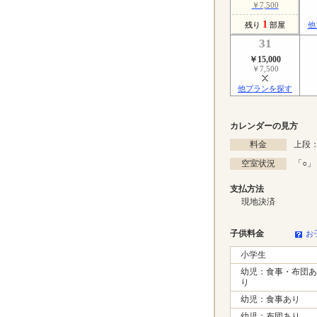
￥7,500
1
残り
部屋
他
31
￥15,000
￥7,500
他プランを探す
カレンダーの見方
料金
上段：
空室状況
「
○
」
支払方法
現地決済
子供料金
お
小学生
幼児：食事・布団あ
り
幼児：食事あり
幼児：布団あり