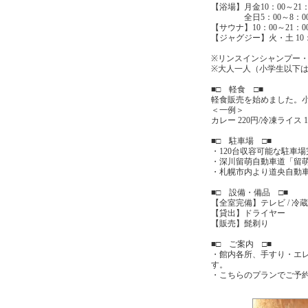
【浴場】月金10：00～21：
全日5：00～8：0
【サウナ】10：00～21：0
【ジャグジー】火・土 10：
※リンスインシャンプー
※大人一人（小学生以下は
■□ 軽食 □■
軽食販売を始めました。
＜一例＞
カレー 220円/冷凍ライス 1
■□ 駐車場 □■
・120台収容可能な駐車
・深川留萌自動車道「留萌
・札幌市内より道央自動車
■□ 設備・備品 □■
【全室完備】テレビ / 冷蔵庫
【貸出】ドライヤー
【販売】髭剃り
■□ ご案内 □■
・館内各所、手すり・エ
す。
・こちらのプランでご予