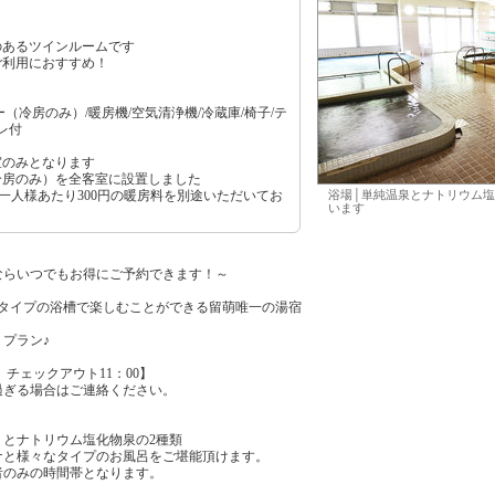
のあるツインルームです
ご利用におすすめ！
（冷房のみ）/暖房機/空気清浄機/冷蔵庫/椅子/テ
レ付
室のみとなります
冷房のみ）を全客室に設置しました
お一人様あたり300円の暖房料を別途いただいてお
浴場│単純温泉とナトリウム塩
います
ならいつでもお得にご予約できます！～
なタイプの浴槽で楽しむことができる留萌唯一の湯宿
プラン♪
 チェックアウト11：00】
過ぎる場合はご連絡ください。
）とナトリウム塩化物泉の2種類
ナと様々なタイプのお風呂をご堪能頂けます。
者のみの時間帯となります。