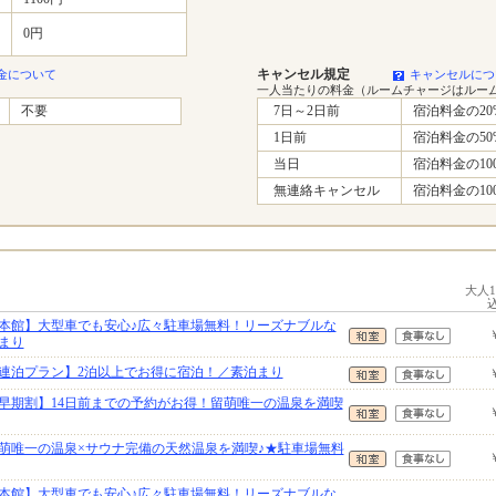
0円
キャンセル規定
金について
キャンセルにつ
一人当たりの料金（ルームチャージはルー
不要
7日～2日前
宿泊料金の20
1日前
宿泊料金の50
当日
宿泊料金の10
無連絡キャンセル
宿泊料金の10
大人
本館】大型車でも安心♪広々駐車場無料！リーズナブルな
まり
連泊プラン】2泊以上でお得に宿泊！／素泊まり
早期割】14日前までの予約がお得！留萌唯一の温泉を満喫
萌唯一の温泉×サウナ完備の天然温泉を満喫♪★駐車場無料
本館】大型車でも安心♪広々駐車場無料！リーズナブルな