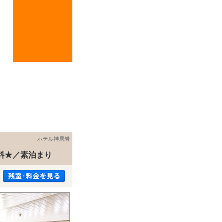
ホテル神居岩
料★／素泊まり