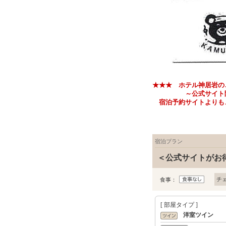
★★★ ホテル神居岩の
～公式サイト限定 お
宿泊予約サイトよりも、
宿泊プラン
＜公式サイトがお
チ
食事：
[ 部屋タイプ ]
洋室ツイン