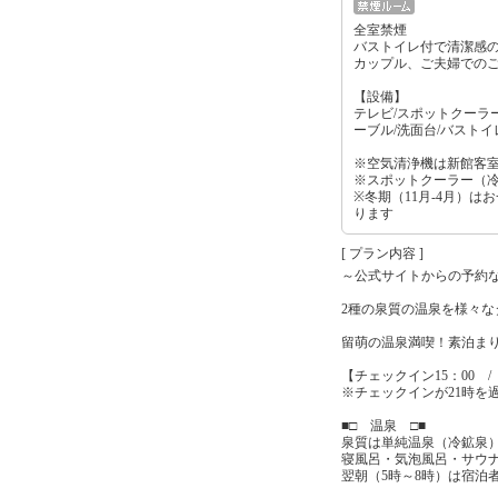
全室禁煙
バストイレ付で清潔感
カップル、ご夫婦での
【設備】
テレビ/スポットクーラー
ーブル/洗面台/バストイ
※空気清浄機は新館客
※スポットクーラー（
※冬期（11月-4月）は
ります
[ プラン内容 ]
～公式サイトからの予約
2種の泉質の温泉を様々
留萌の温泉満喫！素泊まり
【チェックイン15：00 /
※チェックインが21時を
■□ 温泉 □■
泉質は単純温泉（冷鉱泉
寝風呂・気泡風呂・サウ
翌朝（5時～8時）は宿泊