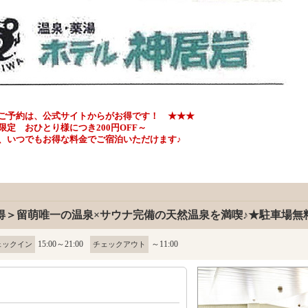
ご予約は、公式サイトからがお得です！ ★★★
ひとり様につき200円OFF～
いつでもお得な料金でご宿泊いただけます♪
得＞留萌唯一の温泉×サウナ完備の天然温泉を満喫♪★駐車場無
15:00～21:00
～11:00
ェックイン
チェックアウト