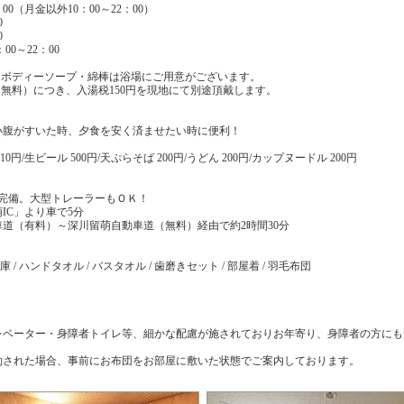
00（月金以外10：00～22：00）
0
0
00～22：00
・ボディーソープ・綿棒は浴場にご用意がございます。
無料）につき、入湯税150円を現地にて別途頂戴します。
小腹がすいた時、夕食を安く済ませたい時に便利！
10円/生ビール 500円/天ぷらそば 200円/うどん 200円/カップヌードル 200円
場完備。大型トレーラーもＯＫ！
IC」より車で5分
道（有料）～深川留萌自動車道（無料）経由で約2時間30分
 / ハンドタオル / バスタオル / 歯磨きセット / 部屋着 / 羽毛布団
レベーター・身障者トイレ等、細かな配慮が施されておりお年寄り、身障者の方にも
約された場合、事前にお布団をお部屋に敷いた状態でご案内しております。