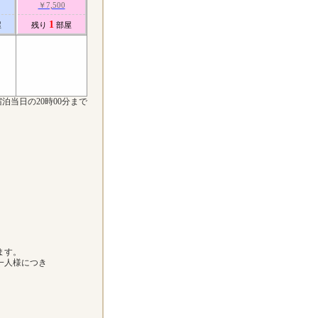
￥7,500
1
屋
残り
部屋
泊当日の20時00分まで
ます。
一人様につき