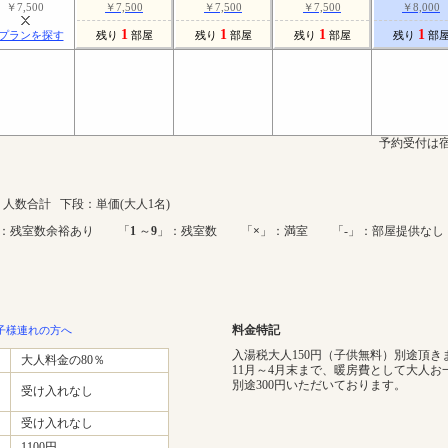
￥7,500
￥7,500
￥7,500
￥7,500
￥8,000
1
1
1
1
プランを探す
残り
部屋
残り
部屋
残り
部屋
残り
部
予約受付は宿
人数合計 下段：単価(大人1名)
：残室数余裕あり 「
1
～
9
」：残室数 「
×
」：満室 「-」：部屋提供なし
料金特記
子様連れの方へ
入湯税大人150円（子供無料）別途頂き
大人料金の80％
11月～4月末まで、暖房費として大人お
別途300円いただいております。
受け入れなし
受け入れなし
1100円