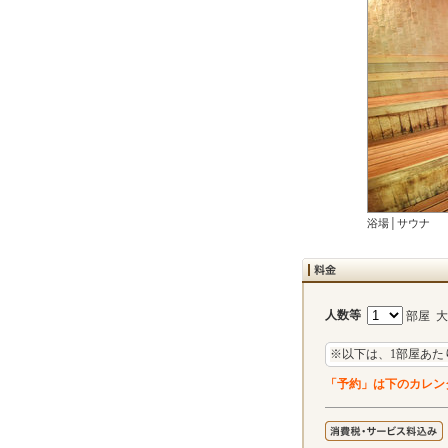
浴場│サウナ
人数等
部屋 
※以下は、1部屋あた
「予約」は下のカレン