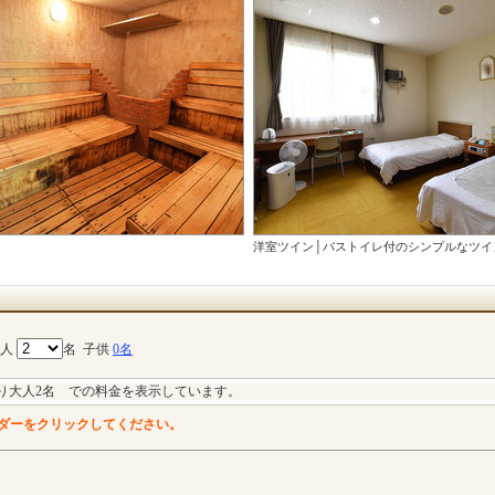
洋室ツイン│バストイレ付のシンプルなツイ
大人
名
子供
0名
り大人2名 での料金を表示しています。
ダーをクリックしてください。