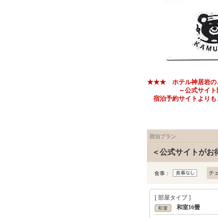
★★★ ホテル神居岩の
～公式サイト限定 お
宿泊予約サイトよりも、
宿泊プラン
＜公式サイトがお
チ
食事：
[ 部屋タイプ ]
和室16畳