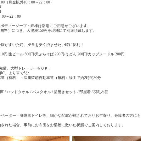
00（月金以外10：00～22：00）
0
0
00～22：00
・ボディーソープ・綿棒は浴場にご用意がございます。
無料）につき、入湯税150円を現地にて別途頂戴します。
小腹がすいた時、夕食を安く済ませたい時に便利！
10円/生ビール 500円/天ぷらそば 200円/うどん 200円/カップヌードル 200円
場完備。大型トレーラーもＯＫ！
IC」より車で5分
道（有料）～深川留萌自動車道（無料）経由で約2時間30分
 / ハンドタオル / バスタオル / 歯磨きセット / 部屋着 / 羽毛布団
レベーター・身障者トイレ等、細かな配慮が施されておりお年寄り、身障者の方にも
約された場合、事前にお布団をお部屋に敷いた状態でご案内しております。