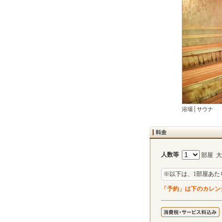
浴場│サウナ
人数等
部屋 
※以下は、1部屋あた
「予約」は下のカレン