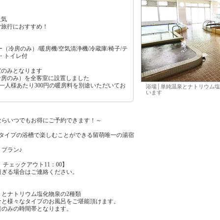
人気
ご旅行におすすめ！
（冷房のみ）/暖房機/空気清浄機/冷蔵庫/椅子/テ
し・トイレ付
室のみとなります
冷房のみ）を全客室に設置しました
お一人様あたり300円の暖房料を別途いただいてお
浴場│単純温泉とナトリウム塩
います
ならいつでもお得にご予約できます！～
なタイプの浴槽で楽しむことができる留萌唯一の湯宿
プラン♪
 チェックアウト11：00】
過ぎる場合はご連絡ください。
）とナトリウム塩化物泉の2種類
ナと様々なタイプのお風呂をご堪能頂けます。
者のみの時間帯となります。