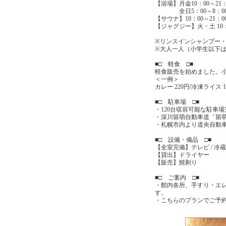
【浴場】月金10：00～21：
全日5：00～8：0
【サウナ】10：00～21：0
【ジャグジー】火・土 10：
※リンスインシャンプー
※大人一人（小学生以下は
■□ 軽食 □■
軽食販売を始めました。
＜一例＞
カレー 220円/冷凍ライス 1
■□ 駐車場 □■
・120台収容可能な駐車
・深川留萌自動車道「留萌
・札幌市内より道央自動車
■□ 設備・備品 □■
【全室完備】テレビ / 冷蔵庫
【貸出】ドライヤー
【販売】髭剃り
■□ ご案内 □■
・館内各所、手すり・エ
す。
・こちらのプランでご予