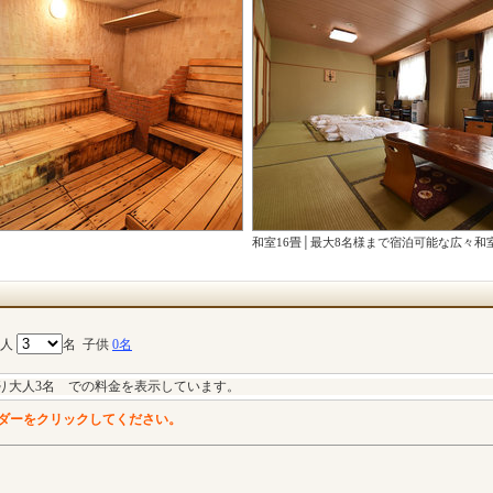
和室16畳│最大8名様まで宿泊可能な広々和
大人
名
子供
0名
り大人3名 での料金を表示しています。
ダーをクリックしてください。