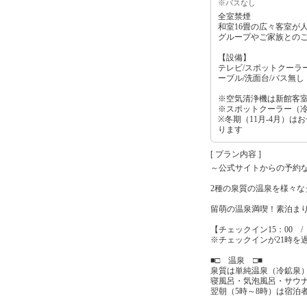
※バスなし
全室禁煙
和室16畳の広々客室が
グループやご家族との
【設備】
テレビ/スポットクーラー
ーブル/洗面台/バス無
※空気清浄機は新館客
※スポットクーラー（
※冬期（11月-4月）は
ります
[ プラン内容 ]
～公式サイトからの予約
2種の泉質の温泉を様々
留萌の温泉満喫！素泊まり
【チェックイン15：00 /
※チェックインが21時を
■□ 温泉 □■
泉質は単純温泉（冷鉱泉
寝風呂・気泡風呂・サウ
翌朝（5時～8時）は宿泊