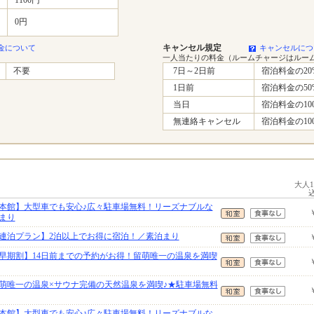
0円
キャンセル規定
金について
キャンセルにつ
一人当たりの料金（ルームチャージはルー
不要
7日～2日前
宿泊料金の20
1日前
宿泊料金の50
当日
宿泊料金の10
無連絡キャンセル
宿泊料金の10
大人
本館】大型車でも安心♪広々駐車場無料！リーズナブルな
まり
連泊プラン】2泊以上でお得に宿泊！／素泊まり
早期割】14日前までの予約がお得！留萌唯一の温泉を満喫
萌唯一の温泉×サウナ完備の天然温泉を満喫♪★駐車場無料
本館】大型車でも安心♪広々駐車場無料！リーズナブルな