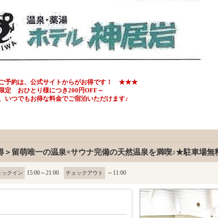
ご予約は、公式サイトからがお得です！ ★★★
ひとり様につき200円OFF～
いつでもお得な料金でご宿泊いただけます♪
得＞留萌唯一の温泉×サウナ完備の天然温泉を満喫♪★駐車場無
15:00～21:00
～11:00
ェックイン
チェックアウト