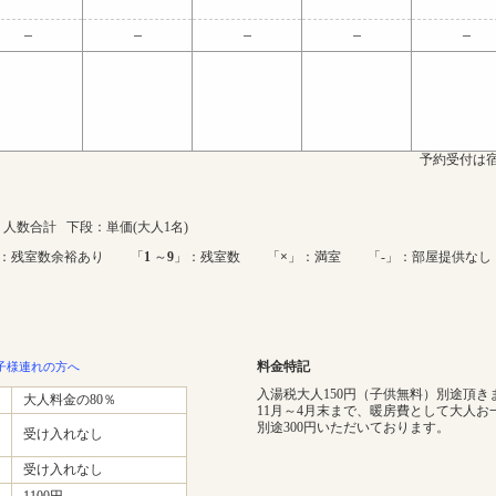
予約受付は宿
人数合計 下段：単価(大人1名)
：残室数余裕あり 「
1
～
9
」：残室数 「
×
」：満室 「-」：部屋提供なし
料金特記
子様連れの方へ
入湯税大人150円（子供無料）別途頂き
大人料金の80％
11月～4月末まで、暖房費として大人お
別途300円いただいております。
受け入れなし
受け入れなし
1100円