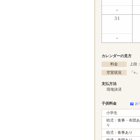
31
カレンダーの見方
料金
上段：
空室状況
「
○
」
支払方法
現地決済
子供料金
お
小学生
幼児：食事・布団あ
り
幼児：食事あり
幼児：布団あり