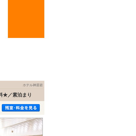
ホテル神居岩
料★／素泊まり