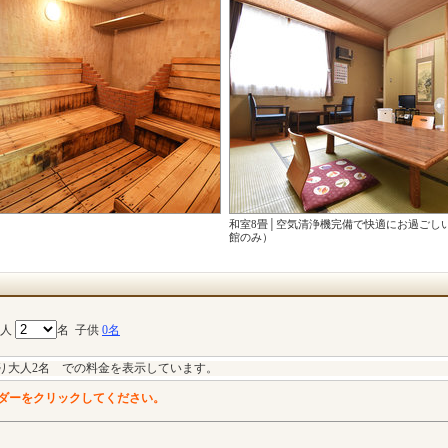
和室8畳│空気清浄機完備で快適にお過ごし
館のみ）
大人
名
子供
0名
り大人2名 での料金を表示しています。
ダーをクリックしてください。