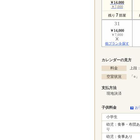
￥14,000
￥7,000
7
残り
部屋
31
￥14,000
￥7,000
他プランを探す
カレンダーの見方
料金
上段：
空室状況
「
○
」
支払方法
現地決済
子供料金
お
小学生
幼児：食事・布団あ
り
幼児：食事あり