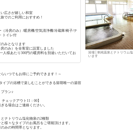
良い広さが嬉しい和室
人旅でのご利用におすすめ！
（冷房のみ）/暖房機/空気清浄機/冷蔵庫/椅子/テ
し・トイレ付
室のみとなります
冷房のみ）を全客室に設置しました
浴場│単純温泉とナトリウム塩
お一人様あたり300円の暖房料を別途いただいてお
います
ならいつでもお得にご予約できます！～
なタイプの浴槽で楽しむことができる留萌唯一の湯宿
プラン♪
 チェックアウト11：00】
過ぎる場合はご連絡ください。
）とナトリウム塩化物泉の2種類
ナと様々なタイプのお風呂をご堪能頂けます。
者のみの時間帯となります。