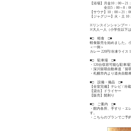
【浴場】月金10：00～21：
全日5：00～8：0
【サウナ】10：00～21：0
【ジャグジー】火・土 10：
※リンスインシャンプー
※大人一人（小学生以下は
■□ 軽食 □■
軽食販売を始めました。
＜一例＞
カレー 220円/冷凍ライス 1
■□ 駐車場 □■
・120台収容可能な駐車
・深川留萌自動車道「留萌
・札幌市内より道央自動車
■□ 設備・備品 □■
【全室完備】テレビ / 冷蔵庫
【貸出】ドライヤー
【販売】髭剃り
■□ ご案内 □■
・館内各所、手すり・エ
す。
・こちらのプランでご予