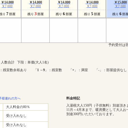
￥14,000
￥14,000
￥14,000
￥14,000
￥15,000
￥7,000
￥7,000
￥7,000
￥7,000
￥7,500
7
3
6
5
6
残り
部屋
残り
部屋
残り
部屋
残り
部屋
残り
部
予約受付は宿
人数合計 下段：単価(大人1名)
：残室数余裕あり 「
1
～
9
」：残室数 「
×
」：満室 「-」：部屋提供なし
料金特記
子様連れの方へ
入湯税大人150円（子供無料）別途頂き
大人料金の80％
11月～4月末まで、暖房費として大人お
別途300円いただいております。
受け入れなし
受け入れなし