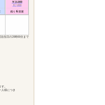
￥14,000
￥7,000
6
屋
残り
部屋
泊当日の20時00分まで
ます。
一人様につき