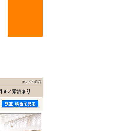
ホテル神居岩
料★／素泊まり