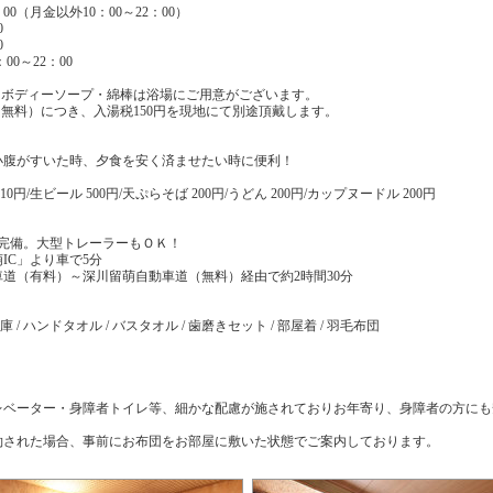
00（月金以外10：00～22：00）
0
0
00～22：00
・ボディーソープ・綿棒は浴場にご用意がございます。
無料）につき、入湯税150円を現地にて別途頂戴します。
小腹がすいた時、夕食を安く済ませたい時に便利！
10円/生ビール 500円/天ぷらそば 200円/うどん 200円/カップヌードル 200円
場完備。大型トレーラーもＯＫ！
IC」より車で5分
道（有料）～深川留萌自動車道（無料）経由で約2時間30分
 / ハンドタオル / バスタオル / 歯磨きセット / 部屋着 / 羽毛布団
レベーター・身障者トイレ等、細かな配慮が施されておりお年寄り、身障者の方にも
約された場合、事前にお布団をお部屋に敷いた状態でご案内しております。