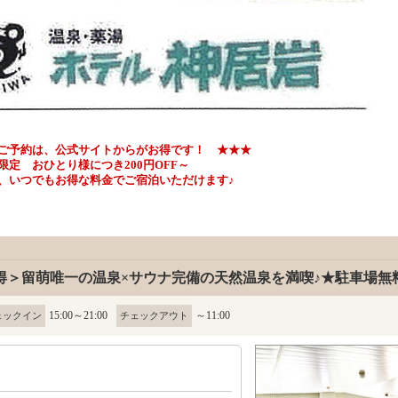
ご予約は、公式サイトからがお得です！ ★★★
ひとり様につき200円OFF～
いつでもお得な料金でご宿泊いただけます♪
得＞留萌唯一の温泉×サウナ完備の天然温泉を満喫♪★駐車場無
15:00～21:00
～11:00
ェックイン
チェックアウト