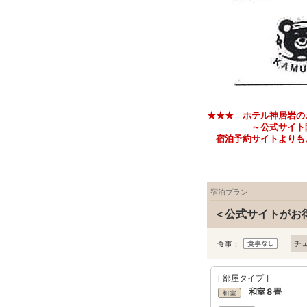
★★★ ホテル神居岩の
～公式サイト限定 お
宿泊予約サイトよりも、
宿泊プラン
＜公式サイトがお
チ
食事：
[ 部屋タイプ ]
和室８畳