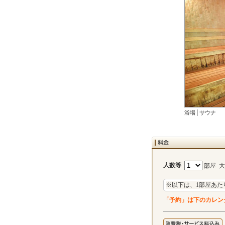
浴場│サウナ
人数等
部屋 
※以下は、1部屋あた
「予約」は下のカレン