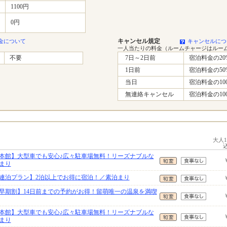
1100円
0円
キャンセル規定
金について
キャンセルにつ
一人当たりの料金（ルームチャージはルー
不要
7日～2日前
宿泊料金の20
1日前
宿泊料金の50
当日
宿泊料金の10
無連絡キャンセル
宿泊料金の10
大人
本館】大型車でも安心♪広々駐車場無料！リーズナブルな
まり
連泊プラン】2泊以上でお得に宿泊！／素泊まり
早期割】14日前までの予約がお得！留萌唯一の温泉を満喫
本館】大型車でも安心♪広々駐車場無料！リーズナブルな
まり