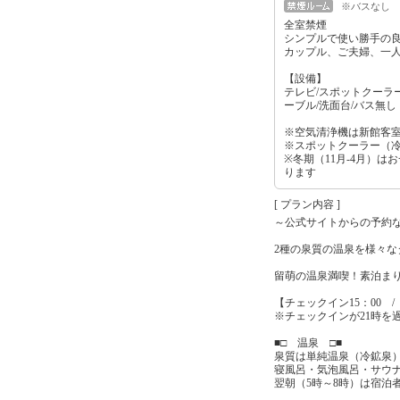
※バスなし
全室禁煙
シンプルで使い勝手の
カップル、ご夫婦、一
【設備】
テレビ/スポットクーラー
ーブル/洗面台/バス無
※空気清浄機は新館客
※スポットクーラー（
※冬期（11月-4月）は
ります
[ プラン内容 ]
～公式サイトからの予約
2種の泉質の温泉を様々
留萌の温泉満喫！素泊まり
【チェックイン15：00 /
※チェックインが21時を
■□ 温泉 □■
泉質は単純温泉（冷鉱泉
寝風呂・気泡風呂・サウ
翌朝（5時～8時）は宿泊