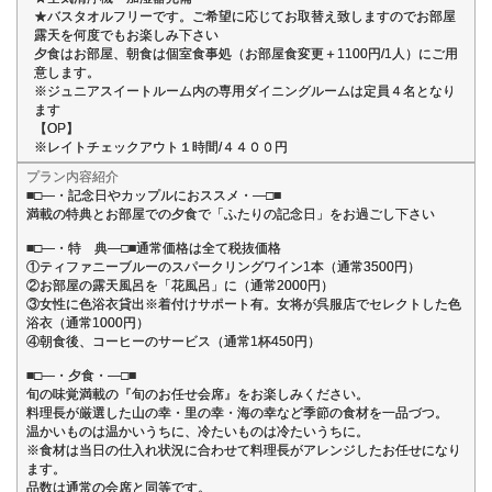
★バスタオルフリーです。ご希望に応じてお取替え致しますのでお部屋
露天を何度でもお楽しみ下さい
夕食はお部屋、朝食は個室食事処（お部屋食変更＋1100円/1人）にご用
意します。
※ジュニアスイートルーム内の専用ダイニングルームは定員４名となり
ます
【OP】
※レイトチェックアウト１時間/４４００円
プラン内容紹介
■□―・記念日やカップルにおススメ・―□■
満載の特典とお部屋での夕食で「ふたりの記念日」をお過ごし下さい
■□―・特 典―□■通常価格は全て税抜価格
①ティファニーブルーのスパークリングワイン1本（通常3500円）
②お部屋の露天風呂を「花風呂」に（通常2000円）
③女性に色浴衣貸出※着付けサポート有。女将が呉服店でセレクトした色
浴衣（通常1000円）
④朝食後、コーヒーのサービス（通常1杯450円）
■□―・夕食・―□■
旬の味覚満載の『旬のお任せ会席』をお楽しみください。
料理長が厳選した山の幸・里の幸・海の幸など季節の食材を一品づつ。
温かいものは温かいうちに、冷たいものは冷たいうちに。
※食材は当日の仕入れ状況に合わせて料理長がアレンジしたお任せになり
ます。
品数は通常の会席と同等です。