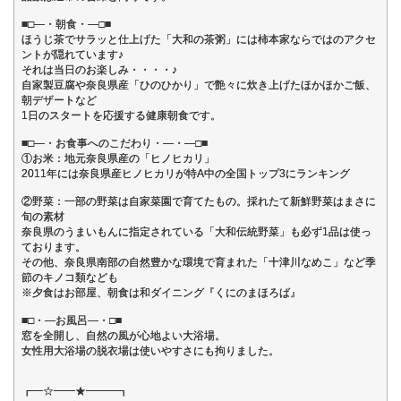
■□―・朝食・―□■
ほうじ茶でサラッと仕上げた「大和の茶粥」には柿本家ならではのアクセ
ントが隠れています♪
それは当日のお楽しみ・・・・♪
自家製豆腐や奈良県産「ひのひかり」で艶々に炊き上げたほかほかご飯、
朝デザートなど
1日のスタートを応援する健康朝食です。
■□―・お食事へのこだわり・―・―□■
①お米：地元奈良県産の「ヒノヒカリ」
2011年には奈良県産ヒノヒカリが特A中の全国トップ3にランキング
②野菜：一部の野菜は自家菜園で育てたもの。採れたて新鮮野菜はまさに
旬の素材
奈良県のうまいもんに指定されている「大和伝統野菜」も必ず1品は使っ
ております。
その他、奈良県南部の自然豊かな環境で育まれた「十津川なめこ」など季
節のキノコ類なども
※夕食はお部屋、朝食は和ダイニング『くにのまほろば』
■□・―お風呂―・□■
窓を全開し、自然の風が心地よい大浴場。
女性用大浴場の脱衣場は使いやすさにも拘りました。
┏━☆━━★━━━┓