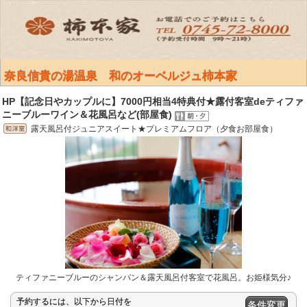
奈良信貴の湯温泉 和のオーベルジュ柿本家
HP【記念日やカップルに】7000円相当4特典付★露付客室deティファ
ニーブルーワイン＆花風呂など(部屋食)
露天風呂付ジュニアスイート★プレミアムフロア（夕食お部屋食）
ティファニーブルーのシャンパン＆露天風呂付客室で花風呂。お姫様気分♪
予約するには、以下から日付を
条件変更