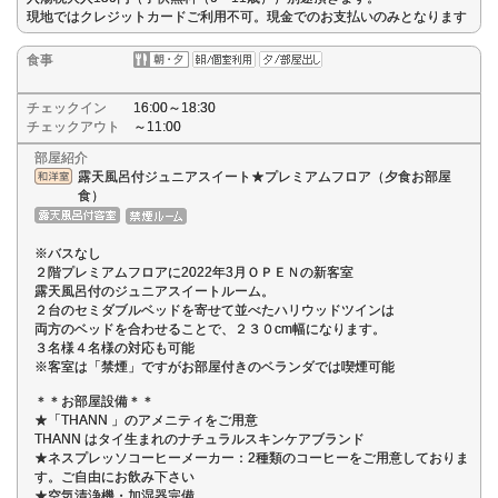
現地ではクレジットカードご利用不可。現金でのお支払いのみとなります
食事
チェックイン
16:00～18:30
チェックアウト
～11:00
部屋紹介
露天風呂付ジュニアスイート★プレミアムフロア（夕食お部屋
食）
※バスなし
２階プレミアムフロアに2022年3月ＯＰＥＮの新客室
露天風呂付のジュニアスイートルーム。
２台のセミダブルベッドを寄せて並べたハリウッドツインは
両方のベッドを合わせることで、２３０cm幅になります。
３名様４名様の対応も可能
※客室は「禁煙」ですがお部屋付きのベランダでは喫煙可能
＊＊お部屋設備＊＊
★「THANN 」のアメニティをご用意
THANN はタイ生まれのナチュラルスキンケアブランド
★ネスプレッソコーヒーメーカー：2種類のコーヒーをご用意しておりま
す。ご自由にお飲み下さい
★空気清浄機・加湿器完備