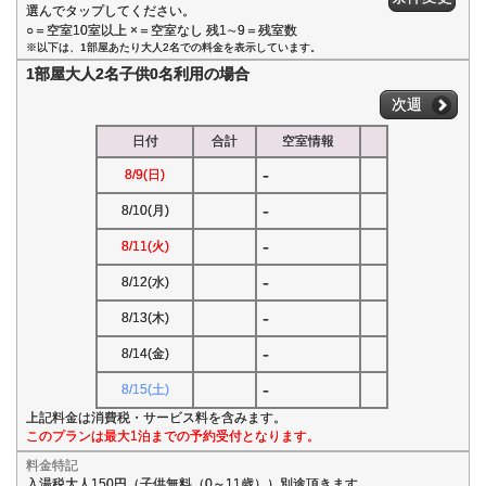
選んでタップしてください。
○＝空室10室以上 ×＝空室なし 残1∼9＝残室数
※以下は、1部屋あたり大人2名での料金を表示しています。
1部屋大人2名子供0名利用の場合
次週
日付
合計
空室情報
-
8/9(日)
-
8/10(月)
-
8/11(火)
-
8/12(水)
-
8/13(木)
-
8/14(金)
-
8/15(土)
上記料金は消費税・サービス料を含みます。
このプランは最大1泊までの予約受付となります。
料金特記
入湯税大人150円（子供無料（0～11歳））別途頂きます。