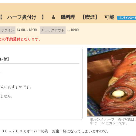
【 ハーフ煮付け 】 ＆ 磯料理 【喫煙】 可能
14:00～18:30
～10:00
ェックイン
チェックアウト
での予約受付となります。
イレ付】
★
さんにおすすめです。
いません。
地キンメ ハーフ 煮付写真は
中で 1/2 にカットです。
６００～７００ｇオーバーの為 お腹一杯になってしまいますので、