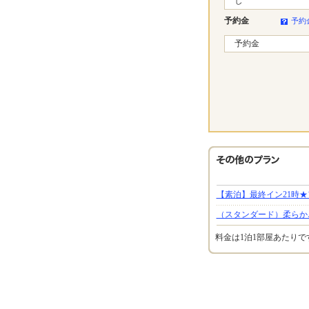
し
予約金
予約
予約金
【素泊】最終イン21時
（スタンダード）柔らか
料金は1泊1部屋あたり