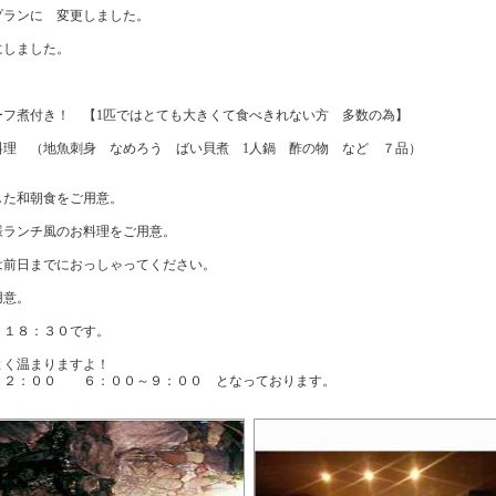
プランに 変更しました。
にしました。
ーフ煮付き！ 【1匹ではとても大きくて食べきれない方 多数の為】
料理 （地魚刺身 なめろう ばい貝煮 1人鍋 酢の物 など ７品）
した和朝食をご用意。
様ランチ風のお料理をご用意。
は前日までにおっしゃってください。
用意。
 １８：３０です。
よく温まりますよ！
２２：００ ６：００～９：００ となっております。