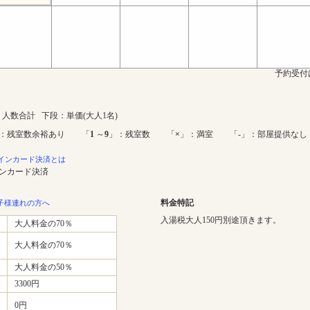
予約受付
人数合計 下段：単価(大人1名)
：残室数余裕あり 「
1
～
9
」：残室数 「
×
」：満室 「-」：部屋提供なし
インカード決済とは
インカード決済
料金特記
子様連れの方へ
入湯税大人150円別途頂きます。
大人料金の70％
大人料金の70％
大人料金の50％
3300円
0円