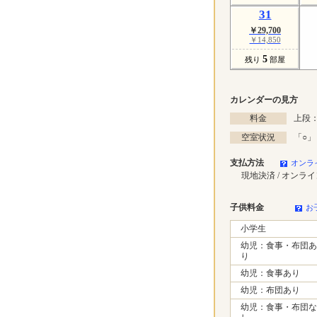
31
￥29,700
￥14,850
5
残り
部屋
カレンダーの見方
料金
上段：
空室状況
「
○
」
支払方法
オンラ
現地決済 / オンラ
子供料金
お
小学生
幼児：食事・布団あ
り
幼児：食事あり
幼児：布団あり
幼児：食事・布団な