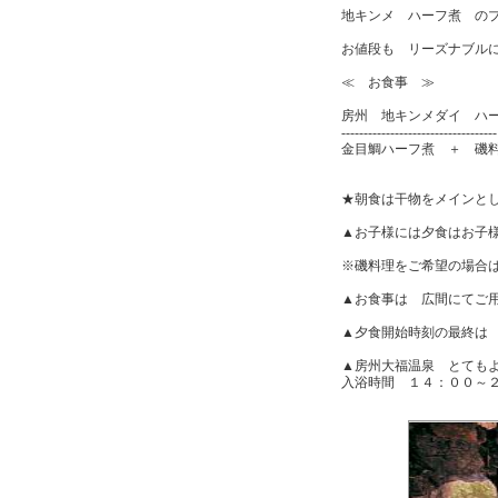
地キンメ ハーフ煮 の
お値段も リーズナブル
≪ お食事 ≫
房州 地キンメダイ ハ
-----------------------------------
金目鯛ハーフ煮 ＋ 磯
★朝食は干物をメインと
▲お子様には夕食はお子
※磯料理をご希望の場合
▲お食事は 広間にてご
▲夕食開始時刻の最終は
▲房州大福温泉 とても
入浴時間 １４：００～