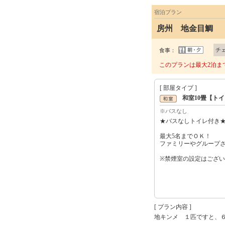
宿泊プラン
房州 地金目鯛 
チ
食事：
このプランは最大2泊ま
[ 部屋タイプ ]
和室10畳【ト
※バスなし
★バスなしトイレ付き
最大5名までＯＫ！
ファミリーやグループ
※禁煙室の設定はござ
[ プラン内容 ]
地キンメ １匹ですと、