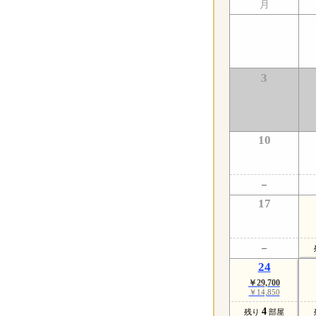
月
3
10
17
24
￥29,700
￥14,850
4
残り
部屋