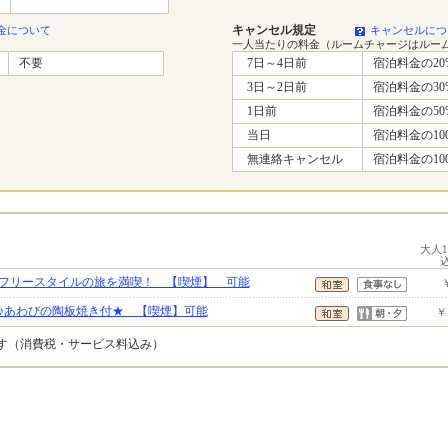
キャンセル規定
金について
キャンセルにつ
一人当たりの料金（ルームチャージはルー
不要
7日～4日前
宿泊料金の20
3日～2日前
宿泊料金の30
1日前
宿泊料金の50
当日
宿泊料金の10
無連絡キャンセル
宿泊料金の10
大人
★フリースタイルの旅を満喫！ 【喫煙】 可能
♪あわびの陶板焼き付★ 【喫煙】可能
￥
です（消費税・サービス料込み）