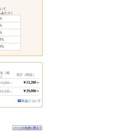
いて
ムあたり）
%
%
%
0%
0%
1名（税
合計（税込）
込）
￥13,200～
￥6,600～
￥29,000～
14,500～
料金について