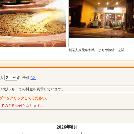
創業安政元年創業 かぢや旅館 玄関
大人
名
子供
0名
り大人2名 での料金を表示しています。
ダーをクリックしてください。
までの予約受付となります。
2026年8月