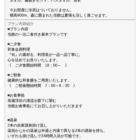
タオル、歯磨きセット、バスタオル、浴衣
※お部屋に冷房はついておりません。
標高900m、森に囲まれた当館は夏場も涼しく過ごせます。
プラン内容紹介
■プラン内容
当館の一泊二食付き基本プランです
■ご夕食
和食会席料理
『旬』の素材を、料理長が一品一品丁寧に。
心を込めてお造りいたします。
《 ご夕食開始時間 18：00～ 》
■ご朝食
健康的な和食膳をご用意いたします。
《 ご朝食開始時間 7：00～8：30 》
■お食事処
高瀬渓谷の清流を眼下に望む
当館お食事処にてお召し上がりいただきます
■温泉
2本の自家源泉掛け流し
温宿かじかの温泉は外湯と内湯で異なる2本の源泉を持ち、
いずれも掛け流しで24時間入浴が可能です。