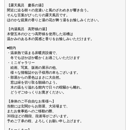
【露天風呂 慶長の湯】
間近に迫る樹々の息遣いと風のざわめきが響き合う。
そんな言葉がぴったりの露天風呂です。
ほのかな硫黄の香りと湯の花が舞う湯をお愉しみください。
【内湯風呂 高野槙の湯】
木曽五木のひとつ高野槙を使用した浴槽は
温かみのある木の質感と香りをお愉しみいただけます。
■館内
・温泉熱で温まる床暖房設備で、
冬でもぽかぽか暖かくお過ごしいただけます
・ミニギャラリー
絵画、写真、版画の展示の他、
様々な情報誌やお子様用の本もございます。
・部屋からの景色はまさに大自然。
窓は緑を切り取る額縁のよう。
木の温もり溢れる館内で日々の喧騒から離れ、
どうぞごゆっくりお寛ぎください。
【身体のご不自由なお客様へ】
当館には玄関からお部屋、大浴場まで、
またお食事処へのご移動の際、
30段ほどの階段、段差等がございます。
予めご了承の程、よろしくお願い申し上げます。