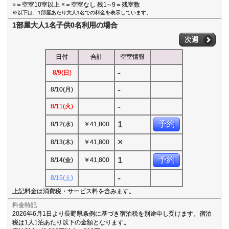
○＝空室10室以上 ×＝空室なし 残1∼9＝残室数
※以下は、1部屋あたり大人1名での料金を表示しています。
1部屋大人1名子供0名利用の場合
次週
日付
合計
空室情報
-
8/9(日)
-
8/10(月)
-
8/11(火)
1
予約
8/12(水)
￥41,800
×
8/13(木)
￥41,800
1
予約
8/14(金)
￥41,800
-
8/15(土)
上記料金は消費税・サービス料を含みます。
料金特記
2026年6月1日より長野県条例に基づき宿泊税を別途申し受けます。宿泊
税は1人1泊あたり以下の金額となります。