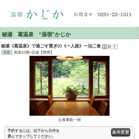
秘湯 葛温泉 “温宿”かじか
秘湯《葛温泉》で過ごす寛ぎの《一人旅》一泊二食
和室10畳+広縁【禁煙】
お食事処一例
予約するには、以下から日付を
条件変更
選んでタップしてください。