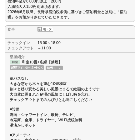
宿泊料金が6,000円以上：200円
入湯税大人150円別途頂きます。
2026年6月以降、長野県宿泊税条例に基づきご宿泊料金とは別に「宿泊
税」をお預かりさせていただきます。
食事
チェックイン
15:00～18:00
チェックアウト
～11:00
部屋紹介
和室10畳+広縁【禁煙】
※バスなし
大きな窓から木々を望む10畳和室
刻々と移り変わる美しい風景はまるで絵画のようです
大自然に囲まれた秘湯の風情にしばし時を忘れ、
チェックアウトまでのんびりとお過ごしください
■設備
洗面・シャワートイレ、暖房、テレビ、
冷蔵庫、金庫、ドライヤー、Wi-Fi接続無料
湯沸かしポット
■アメニティ