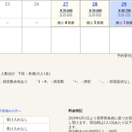
25
26
27
28
29
￥39,600
￥39,600
￥40,700
￥39,600
￥39,600
￥40,700
4
5
3
残り
部屋
残り
部屋
残り
部
予約受付
人数合計 下段：単価(大人1名)
：残室数余裕あり 「
1
～
9
」：残室数 「
×
」：満室 「-」：部屋提供なし
料金特記
子様連れの方へ
2026年6月1日より長野県条例に基づき
受け入れなし
し受けます。宿泊税は1人1泊あたり以
ます。
受け入れなし
宿泊料金が6,000円以上：200円