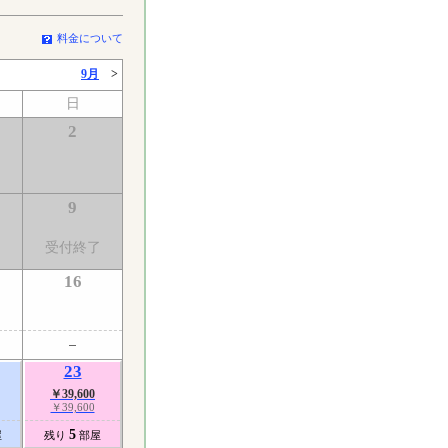
料金について
9月
>
日
2
9
了
受付終了
16
23
￥39,600
￥39,600
5
屋
残り
部屋