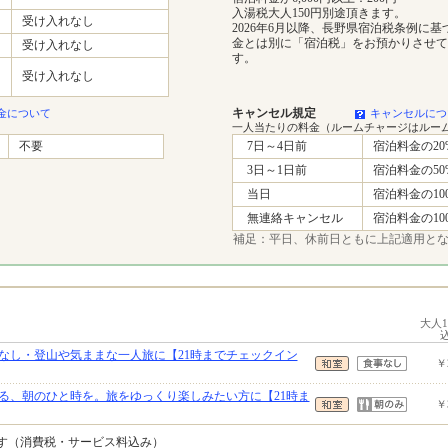
入湯税大人150円別途頂きます。
受け入れなし
2026年6月以降、長野県宿泊税条例に
金とは別に「宿泊税」をお預かりさせて
受け入れなし
す。
受け入れなし
キャンセル規定
金について
キャンセルにつ
一人当たりの料金（ルームチャージはルー
不要
7日～4日前
宿泊料金の20
3日～1日前
宿泊料金の50
当日
宿泊料金の10
無連絡キャンセル
宿泊料金の10
補足：平日、休前日ともに上記適用と
大人
なし・登山や気ままな一人旅に【21時までチェックイン
￥
る、朝のひと時を。旅をゆっくり楽しみたい方に【21時ま
￥
です（消費税・サービス料込み）