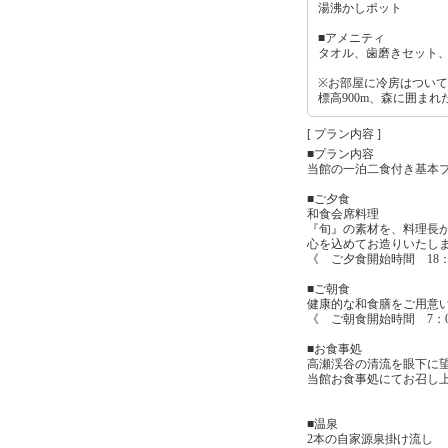
湯沸かしポット
■アメニティ
タオル、歯磨きセット
※お部屋に冷房はつい
標高900m、森に囲ま
[ プラン内容 ]
■プラン内容
当館の一泊二食付き基本
■ご夕食
和食会席料理
『旬』の素材を、料理長
心を込めてお造りいたし
《 ご夕食開始時間 18：
■ご朝食
健康的な和食膳をご用意
《 ご朝食開始時間 7：0
■お食事処
高瀬渓谷の清流を眼下に
当館お食事処にてお召し
■温泉
2本の自家源泉掛け流し