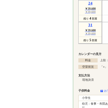
24
￥39,600
￥39,600
4
残り
部屋
31
￥39,600
￥39,600
5
残り
部屋
カレンダーの見方
料金
上段：
空室状況
「
○
」
支払方法
現地決済
子供料金
お
小学生
幼児：食事・布団あ
り