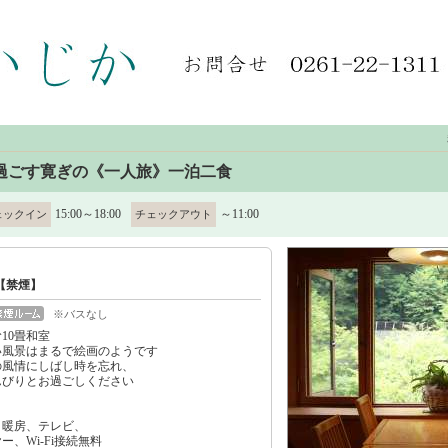
過ごす寛ぎの《一人旅》一泊二食
15:00～18:00
～11:00
ェックイン
チェックアウト
【禁煙】
※バスなし
10畳和室
い風景はまるで絵画のようです
の風情にしばし時を忘れ、
んびりとお過ごしください
、暖房、テレビ、
、Wi-Fi接続無料