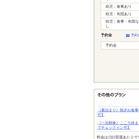
幼児：食事あり
幼児：布団あり
幼児：食事・布団な
し
予約金
予約
予約金
《素泊まり》朝夕お食事
可】
《一泊朝食》こころ休ま
でチェックイン可】
料金は1泊1部屋あたり