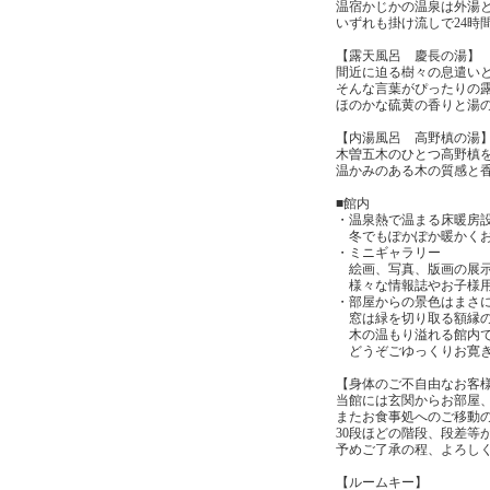
温宿かじかの温泉は外湯
いずれも掛け流しで24時
【露天風呂 慶長の湯】
間近に迫る樹々の息遣い
そんな言葉がぴったりの
ほのかな硫黄の香りと湯
【内湯風呂 高野槙の湯
木曽五木のひとつ高野槙
温かみのある木の質感と
■館内
・温泉熱で温まる床暖房
冬でもぽかぽか暖かくお
・ミニギャラリー
絵画、写真、版画の展
様々な情報誌やお子様用
・部屋からの景色はまさ
窓は緑を切り取る額縁
木の温もり溢れる館内で
どうぞごゆっくりお寛ぎ
【身体のご不自由なお客
当館には玄関からお部屋
またお食事処へのご移動
30段ほどの階段、段差等
予めご了承の程、よろし
【ルームキー】