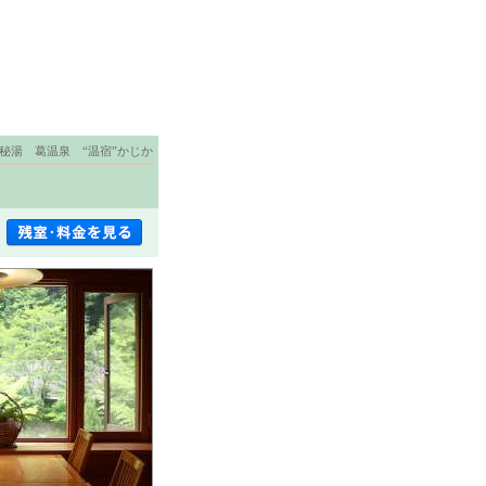
秘湯 葛温泉 “温宿”かじか