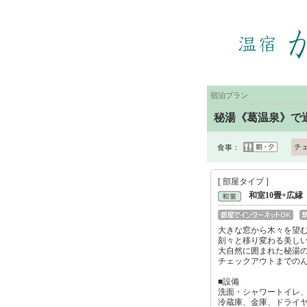
宿泊プラン
秘湯《葛温泉》で
チ
食事：
[ 部屋タイプ ]
和室10畳+広縁
大きな窓から木々を望む
刻々と移り変わる美し
大自然に囲まれた秘湯
チェックアウトまでの
■設備
洗面・シャワートイレ
冷蔵庫、金庫、ドライヤー