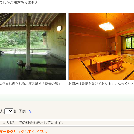
つしかご用意ありません
に包まれ癒される…露天風呂「慶長の湯」
お部屋は書院を設けております。ゆっくり
大人
名
子供
0名
り大人1名 での料金を表示しています。
ダーをクリックしてください。