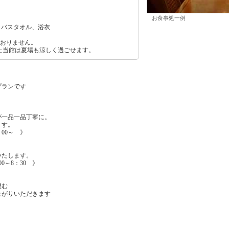
お食事処一例
、バスタオル、浴衣
ておりません。
れた当館は夏場も涼しく過ごせます。
プランです
が一品一品丁寧に。
ます。
00～ 》
いたします。
0～8：30 》
望む
上がりいただきます