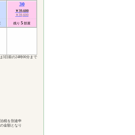
30
￥39,600
￥39,600
5
屋
残り
部屋
は3日前の24時00分まで
宿泊税を別途申
下の金額となり