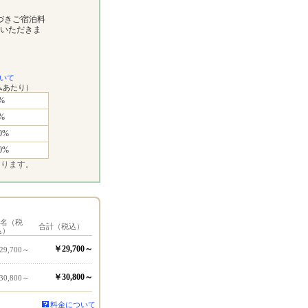
基づきご宿泊料
いただきま
いて
ムあたり）
%
%
0%
0%
なります。
1名（税
合計（税込）
込）
￥29,700～
29,700～
￥30,800～
30,800～
料金について