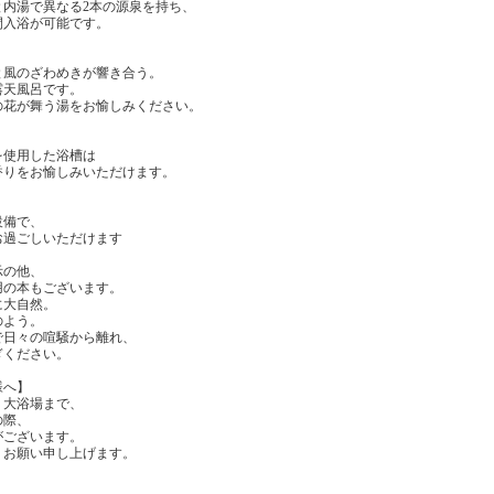
と内湯で異なる2本の源泉を持ち、
間入浴が可能です。
と風のざわめきが響き合う。
露天風呂です。
の花が舞う湯をお愉しみください。
】
を使用した浴槽は
香りをお愉しみいただけます。
設備で、
過ごしいただけます
示の他、
の本もございます。
に大自然。
のよう。
日々の喧騒から離れ、
ください。
様へ】
、大浴場まで、
の際、
がございます。
くお願い申し上げます。