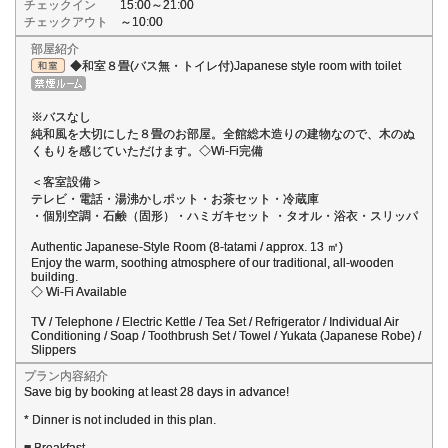
チェックイン
15:00～21:00
チェックアウト
～10:00
部屋紹介
◆和室８畳(バス無・トイレ付)Japanese style room with toilet
※バスなし
純和風を大切にした８畳のお部屋。全館総木造りの建物なので、木のぬ
くもりを感じていただけます。◇Wi-Fi完備
＜客室設備＞
テレビ・電話・湯沸かしポット・お茶セット・冷蔵庫
・個別空調・石鹸（固形）・ハミガキセット ・タオル・浴衣・スリッパ
Authentic Japanese-Style Room (8-tatami / approx. 13 ㎡)
Enjoy the warm, soothing atmosphere of our traditional, all-wooden
building.
◇ Wi-Fi Available
TV / Telephone / Electric Kettle / Tea Set / Refrigerator / Individual Air
Conditioning / Soap / Toothbrush Set / Towel / Yukata (Japanese Robe) /
Slippers
プラン内容紹介
Save big by booking at least 28 days in advance!
* Dinner is not included in this plan.
■ Breakfast