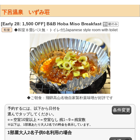
下呂温泉 いずみ荘
[Early 28: 1,500 OFF] B&B Hoba Miso Breakfast
◆和室８畳(バス無・トイレ付)Japanese style room with toilet
◆ご朝食：飛騨高山名物自家製朴葉味噌が好評です
予約するには、以下から日付を
条件変更
選んでタップしてください。
○＝空室10室以上 ×＝空室なし 残1∼9＝残室数
※以下は、1部屋あたり大人2名での料金を表示しています。
1部屋大人2名子供0名利用の場合