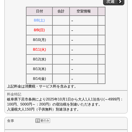
次週
日付
合計
空室情報
-
8/8(土)
-
8/9(日)
-
8/10(月)
-
8/11(火)
-
8/12(水)
-
8/13(木)
-
8/14(金)
上記料金は消費税・サービス料を含みます。
料金特記
岐阜県下呂市条例により2025年10月1日から大人1人1泊当り(～4999円：
100円、5000円～：200円）の宿泊税を別途いただきます。
入湯税大人150円（子供無料）別途頂きます。
食事