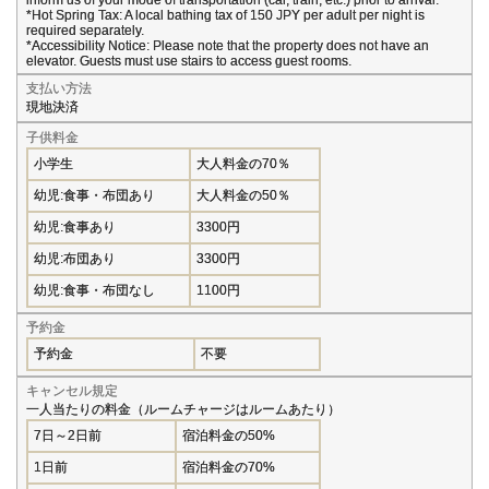
*Hot Spring Tax: A local bathing tax of 150 JPY per adult per night is
required separately.
*Accessibility Notice: Please note that the property does not have an
elevator. Guests must use stairs to access guest rooms.
支払い方法
現地決済
子供料金
小学生
大人料金の70％
幼児:食事・布団あり
大人料金の50％
幼児:食事あり
3300円
幼児:布団あり
3300円
幼児:食事・布団なし
1100円
予約金
予約金
不要
キャンセル規定
一人当たりの料金（ルームチャージはルームあたり）
7日～2日前
宿泊料金の50%
1日前
宿泊料金の70%