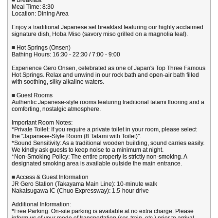
Meal Time: 8:30
Location: Dining Area
Enjoy a traditional Japanese set breakfast featuring our highly acclaimed
signature dish, Hoba Miso (savory miso grilled on a magnolia leaf).
■ Hot Springs (Onsen)
Bathing Hours: 16:30 - 22:30 / 7:00 - 9:00
Experience Gero Onsen, celebrated as one of Japan's Top Three Famous
Hot Springs. Relax and unwind in our rock bath and open-air bath filled
with soothing, silky alkaline waters.
■ Guest Rooms
Authentic Japanese-style rooms featuring traditional tatami flooring and a
comforting, nostalgic atmosphere.
Important Room Notes:
*Private Toilet: If you require a private toilet in your room, please select
the "Japanese-Style Room (8 Tatami with Toilet)".
*Sound Sensitivity: As a traditional wooden building, sound carries easily.
We kindly ask guests to keep noise to a minimum at night.
*Non-Smoking Policy: The entire property is strictly non-smoking. A
designated smoking area is available outside the main entrance.
■ Access & Guest Information
JR Gero Station (Takayama Main Line): 10-minute walk
Nakatsugawa IC (Chuo Expressway): 1.5-hour drive
Additional Information:
*Free Parking: On-site parking is available at no extra charge. Please
inform us of your mode of transportation (car, train, etc.) prior to arrival.