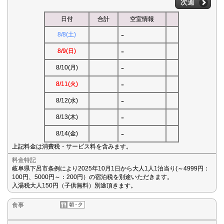
次週
日付
合計
空室情報
-
8/8(土)
-
8/9(日)
-
8/10(月)
-
8/11(火)
-
8/12(水)
-
8/13(木)
-
8/14(金)
上記料金は消費税・サービス料を含みます。
料金特記
岐阜県下呂市条例により2025年10月1日から大人1人1泊当り(～4999円：
100円、5000円～：200円）の宿泊税を別途いただきます。
入湯税大人150円（子供無料）別途頂きます。
食事