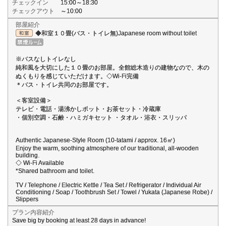
チェックイン
15:00～18:30
チェックアウト
～10:00
部屋紹介
◆和室１０畳(バス・トイレ無)Japanese room without toilet
※バスなしトイレなし
純和風を大切にした１０畳のお部屋。全館総木造りの建物なので、木の
ぬくもりを感じていただけます。◇Wi-Fi完備
＊バス・トイレ共同のお部屋です。
＜客室設備＞
テレビ・電話・湯沸かしポット・お茶セット・冷蔵庫
・個別空調・石鹸・ハミガキセット ・タオル・浴衣・スリッパ
Authentic Japanese-Style Room (10-tatami / approx. 16㎡)
Enjoy the warm, soothing atmosphere of our traditional, all-wooden
building.
◇ Wi-Fi Available
*Shared bathroom and toilet.
TV / Telephone / Electric Kettle / Tea Set / Refrigerator / Individual Air
Conditioning / Soap / Toothbrush Set / Towel / Yukata (Japanese Robe) /
Slippers
プラン内容紹介
Save big by booking at least 28 days in advance!