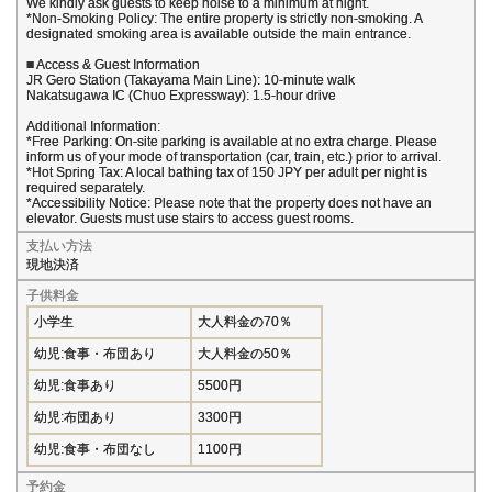
We kindly ask guests to keep noise to a minimum at night.
*Non-Smoking Policy: The entire property is strictly non-smoking. A
designated smoking area is available outside the main entrance.
■ Access & Guest Information
JR Gero Station (Takayama Main Line): 10-minute walk
Nakatsugawa IC (Chuo Expressway): 1.5-hour drive
Additional Information:
*Free Parking: On-site parking is available at no extra charge. Please
inform us of your mode of transportation (car, train, etc.) prior to arrival.
*Hot Spring Tax: A local bathing tax of 150 JPY per adult per night is
required separately.
*Accessibility Notice: Please note that the property does not have an
elevator. Guests must use stairs to access guest rooms.
支払い方法
現地決済
子供料金
小学生
大人料金の70％
幼児:食事・布団あり
大人料金の50％
幼児:食事あり
5500円
幼児:布団あり
3300円
幼児:食事・布団なし
1100円
予約金