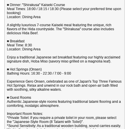
■ Dinner: "Shirakusa" Kaiseki Course
Meal Times: 18:00 / 18:15 / 18:30 (Please select your preferred time upon
booking)
Location: Dining Area
A slightly luxurious 7-course Kaiseki meal featuring the unique, rich
flavors of the Hida countryside. The "Shirakusa" course also includes
delicious Hida Beef.
■ Breakfast
Meal Time: 8:30
Location: Dining Area
Enjoy a traditional Japanese set breakfast featuring our highly acclaimed
signature dish, Hoba Miso (savory miso grilled on a magnolia leaf).
■ Hot Springs (Onsen)
Bathing Hours: 16:30 - 22:30 / 7:00 - 9:00
Experience Gero Onsen, celebrated as one of Japan's Top Three Famous
Hot Springs. Relax and unwind in our rock bath and open-air bath filled
with soothing, silky alkaline waters.
■ Guest Rooms
Authentic Japanese-style rooms featuring traditional tatami flooring and a
comforting, nostalgic atmosphere.
Important Room Notes:
*Private Toilet: If you require a private toilet in your room, please select
the "Japanese-Style Room (8 Tatami with Toilet)".
*Sound Sensitivity: As a traditional wooden building, sound carries easily.