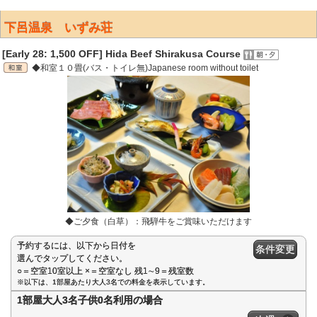
下呂温泉 いずみ荘
[Early 28: 1,500 OFF] Hida Beef Shirakusa Course
◆和室１０畳(バス・トイレ無)Japanese room without toilet
◆ご夕食（白草）：飛騨牛をご賞味いただけます
予約するには、以下から日付を
条件変更
選んでタップしてください。
○＝空室10室以上 ×＝空室なし 残1∼9＝残室数
※以下は、1部屋あたり大人3名での料金を表示しています。
1部屋大人3名子供0名利用の場合