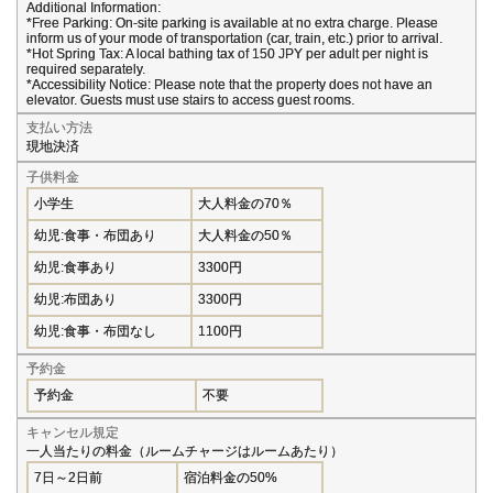
Additional Information:
*Free Parking: On-site parking is available at no extra charge. Please
inform us of your mode of transportation (car, train, etc.) prior to arrival.
*Hot Spring Tax: A local bathing tax of 150 JPY per adult per night is
required separately.
*Accessibility Notice: Please note that the property does not have an
elevator. Guests must use stairs to access guest rooms.
支払い方法
現地決済
子供料金
小学生
大人料金の70％
幼児:食事・布団あり
大人料金の50％
幼児:食事あり
3300円
幼児:布団あり
3300円
幼児:食事・布団なし
1100円
予約金
予約金
不要
キャンセル規定
一人当たりの料金（ルームチャージはルームあたり）
7日～2日前
宿泊料金の50%