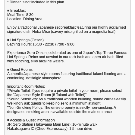
* Dinner is not included in this plan.
■ Breakfast
Meal Time: 8:30
Location: Dining Area
Enjoy a traditional Japanese set breakfast featuring our highly acclaimed
signature dish, Hoba Miso (savory miso grilled on a magnolia leaf).
■ Hot Springs (Onsen)
Bathing Hours: 16:30 - 22:30 / 7:00 - 9:00
Experience Gero Onsen, celebrated as one of Japan's Top Three Famous
Hot Springs. Relax and unwind in our rock bath and open-air bath filled
with soothing, silky alkaline waters.
■ Guest Rooms
Authentic Japanese-style rooms featuring traditional tatami flooring and a
comforting, nostalgic atmosphere.
Important Room Notes:
*Private Toilet: If you require a private toilet in your room, please select
the "Japanese-Style Room (8 Tatami with Toilet)".
*Sound Sensitivity: As a traditional wooden building, sound carries easily.
We kindly ask guests to keep noise to a minimum at night.
*Non-Smoking Policy: The entire property is strictly non-smoking. A
designated smoking area is available outside the main entrance.
■ Access & Guest Information
JR Gero Station (Takayama Main Line): 10-minute walk
Nakatsugawa IC (Chuo Expressway): 1.5-hour drive