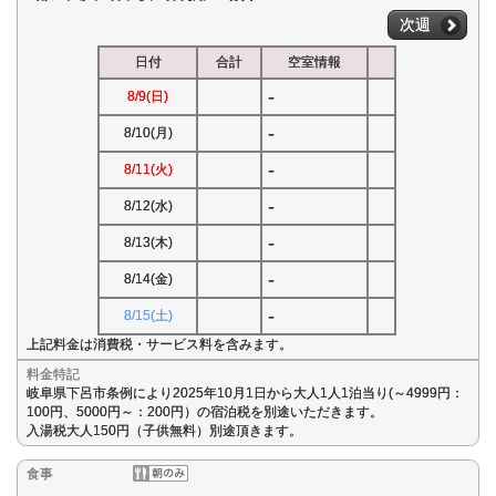
次週
日付
合計
空室情報
-
8/9(日)
-
8/10(月)
-
8/11(火)
-
8/12(水)
-
8/13(木)
-
8/14(金)
-
8/15(土)
上記料金は消費税・サービス料を含みます。
料金特記
岐阜県下呂市条例により2025年10月1日から大人1人1泊当り(～4999円：
100円、5000円～：200円）の宿泊税を別途いただきます。
入湯税大人150円（子供無料）別途頂きます。
食事