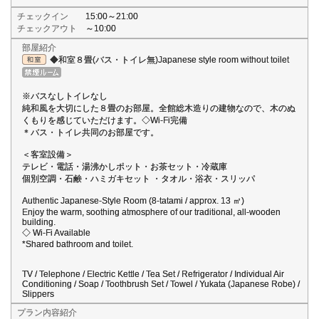
チェックイン
15:00～21:00
チェックアウト
～10:00
部屋紹介
◆和室８畳(バス・トイレ無)Japanese style room without toilet
※バスなしトイレなし
純和風を大切にした８畳のお部屋。全館総木造りの建物なので、木のぬ
くもりを感じていただけます。◇Wi-Fi完備
＊バス・トイレ共同のお部屋です。
＜客室設備＞
テレビ・電話・湯沸かしポット・お茶セット・冷蔵庫
個別空調・石鹸・ハミガキセット ・タオル・浴衣・スリッパ
Authentic Japanese-Style Room (8-tatami / approx. 13 ㎡)
Enjoy the warm, soothing atmosphere of our traditional, all-wooden
building.
◇ Wi-Fi Available
*Shared bathroom and toilet.
TV / Telephone / Electric Kettle / Tea Set / Refrigerator / Individual Air
Conditioning / Soap / Toothbrush Set / Towel / Yukata (Japanese Robe) /
Slippers
プラン内容紹介