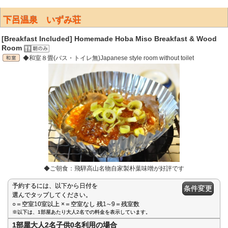
下呂温泉 いずみ荘
[Breakfast Included] Homemade Hoba Miso Breakfast & Wood
Room
◆和室８畳(バス・トイレ無)Japanese style room without toilet
◆ご朝食：飛騨高山名物自家製朴葉味噌が好評です
予約するには、以下から日付を
条件変更
選んでタップしてください。
○＝空室10室以上 ×＝空室なし 残1∼9＝残室数
※以下は、1部屋あたり大人2名での料金を表示しています。
1部屋大人2名子供0名利用の場合