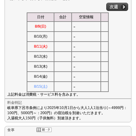
次週
日付
合計
空室情報
-
8/9(日)
-
8/10(月)
-
8/11(火)
-
8/12(水)
-
8/13(木)
-
8/14(金)
-
8/15(土)
上記料金は消費税・サービス料を含みます。
料金特記
岐阜県下呂市条例により2025年10月1日から大人1人1泊当り(～4999円：
100円、5000円～：200円）の宿泊税を別途いただきます。
入湯税大人150円（子供無料）別途頂きます。
食事