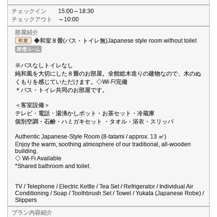
チェックイン
15:00～18:30
チェックアウト
～10:00
部屋紹介
◆和室８畳(バス・トイレ無)Japanese style room without toilet
※バスなしトイレなし
純和風を大切にした８畳のお部屋。全館総木造りの建物なので、木のぬ
くもりを感じていただけます。◇Wi-Fi完備
＊バス・トイレ共同のお部屋です。
＜客室設備＞
テレビ・電話・湯沸かしポット・お茶セット・冷蔵庫
個別空調・石鹸・ハミガキセット ・タオル・浴衣・スリッパ
Authentic Japanese-Style Room (8-tatami / approx. 13 ㎡)
Enjoy the warm, soothing atmosphere of our traditional, all-wooden
building.
◇ Wi-Fi Available
*Shared bathroom and toilet.
TV / Telephone / Electric Kettle / Tea Set / Refrigerator / Individual Air
Conditioning / Soap / Toothbrush Set / Towel / Yukata (Japanese Robe) /
Slippers
プラン内容紹介