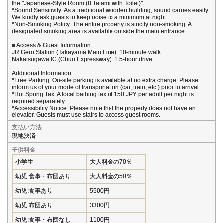
the "Japanese-Style Room (8 Tatami with Toilet)".
*Sound Sensitivity: As a traditional wooden building, sound carries easily.
We kindly ask guests to keep noise to a minimum at night.
*Non-Smoking Policy: The entire property is strictly non-smoking. A
designated smoking area is available outside the main entrance.
■ Access & Guest Information
JR Gero Station (Takayama Main Line): 10-minute walk
Nakatsugawa IC (Chuo Expressway): 1.5-hour drive
Additional Information:
*Free Parking: On-site parking is available at no extra charge. Please
inform us of your mode of transportation (car, train, etc.) prior to arrival.
*Hot Spring Tax: A local bathing tax of 150 JPY per adult per night is
required separately.
*Accessibility Notice: Please note that the property does not have an
elevator. Guests must use stairs to access guest rooms.
支払い方法
現地決済
子供料金
小学生
大人料金の70％
幼児:食事・布団あり
大人料金の50％
幼児:食事あり
5500円
幼児:布団あり
3300円
幼児:食事・布団なし
1100円