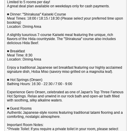
Limited to 5 rooms per day!
A great deal plan available on weekdays only for cash payments.
■ Dinner: "Shirakusa" Kaiseki Course
Meal Times: 18:00 / 18:15 / 18:30 (Please select your preferred time upon
booking)
Location: Dining Area
A slightly luxurious 7-course Kaiseki meal featuring the unique, rich
flavors of the Hida countryside. The "Shirakusa" course also includes
delicious Hida Beef.
■ Breakfast
Meal Time: 8:30
Location: Dining Area
Enjoy a traditional Japanese set breakfast featuring our highly acclaimed
signature dish, Hoba Miso (savory miso grilled on a magnolia leaf).
■ Hot Springs (Onsen)
Bathing Hours: 16:30 - 22:30 / 7:00 - 9:00
Experience Gero Onsen, celebrated as one of Japan's Top Three Famous
Hot Springs. Relax and unwind in our rock bath and open-air bath filled
with soothing, silky alkaline waters.
■ Guest Rooms
Authentic Japanese-style rooms featuring traditional tatami flooring and a
comforting, nostalgic atmosphere.
Important Room Notes:
*Private Toilet: If you require a private toilet in your room, please select