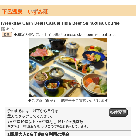
下呂温泉 いずみ荘
[Weekday Cash Deal] Casual Hida Beef Shirakusa Course
◆和室８畳(バス・トイレ無)Japanese style room without toilet
◆ご夕食（白草）：飛騨牛をご賞味いただけます
予約するには、以下から日付を
条件変更
選んでタップしてください。
○＝空室10室以上 ×＝空室なし 残1∼9＝残室数
※以下は、1部屋あたり大人2名での料金を表示しています。
1部屋大人2名子供0名利用の場合