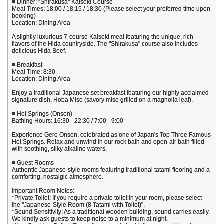
■ Dinner: "Shirakusa" Kaiseki Course
Meal Times: 18:00 / 18:15 / 18:30 (Please select your preferred time upon
booking)
Location: Dining Area
A slightly luxurious 7-course Kaiseki meal featuring the unique, rich
flavors of the Hida countryside. The "Shirakusa" course also includes
delicious Hida Beef.
■ Breakfast
Meal Time: 8:30
Location: Dining Area
Enjoy a traditional Japanese set breakfast featuring our highly acclaimed
signature dish, Hoba Miso (savory miso grilled on a magnolia leaf).
■ Hot Springs (Onsen)
Bathing Hours: 16:30 - 22:30 / 7:00 - 9:00
Experience Gero Onsen, celebrated as one of Japan's Top Three Famous
Hot Springs. Relax and unwind in our rock bath and open-air bath filled
with soothing, silky alkaline waters.
■ Guest Rooms
Authentic Japanese-style rooms featuring traditional tatami flooring and a
comforting, nostalgic atmosphere.
Important Room Notes:
*Private Toilet: If you require a private toilet in your room, please select
the "Japanese-Style Room (8 Tatami with Toilet)".
*Sound Sensitivity: As a traditional wooden building, sound carries easily.
We kindly ask guests to keep noise to a minimum at night.