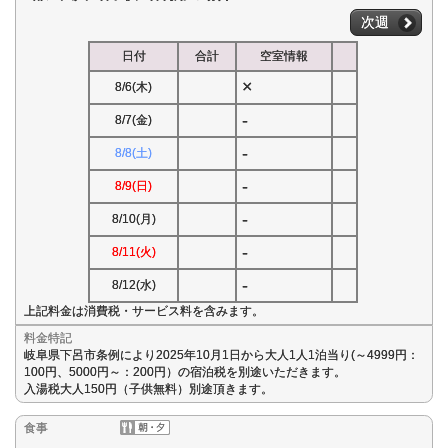
次週
日付
合計
空室情報
×
8/6(木)
-
8/7(金)
-
8/8(土)
-
8/9(日)
-
8/10(月)
-
8/11(火)
-
8/12(水)
上記料金は消費税・サービス料を含みます。
料金特記
岐阜県下呂市条例により2025年10月1日から大人1人1泊当り(～4999円：
100円、5000円～：200円）の宿泊税を別途いただきます。
入湯税大人150円（子供無料）別途頂きます。
食事