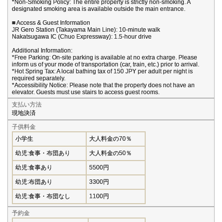
*Non-Smoking Policy: The entire property is strictly non-smoking. A
designated smoking area is available outside the main entrance.
■ Access & Guest Information
JR Gero Station (Takayama Main Line): 10-minute walk
Nakatsugawa IC (Chuo Expressway): 1.5-hour drive
Additional Information:
*Free Parking: On-site parking is available at no extra charge. Please
inform us of your mode of transportation (car, train, etc.) prior to arrival.
*Hot Spring Tax: A local bathing tax of 150 JPY per adult per night is
required separately.
*Accessibility Notice: Please note that the property does not have an
elevator. Guests must use stairs to access guest rooms.
支払い方法
現地決済
子供料金
小学生
大人料金の70％
幼児:食事・布団あり
大人料金の50％
幼児:食事あり
5500円
幼児:布団あり
3300円
幼児:食事・布団なし
1100円
予約金