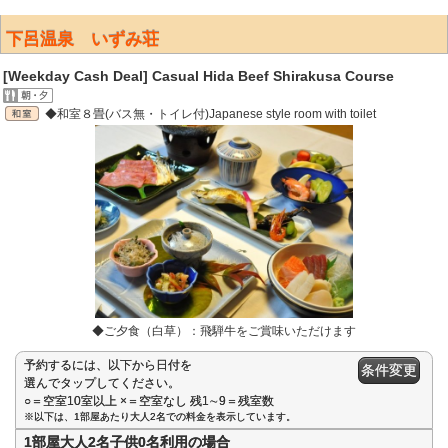
下呂温泉 いずみ荘
[Weekday Cash Deal] Casual Hida Beef Shirakusa Course
◆和室８畳(バス無・トイレ付)Japanese style room with toilet
◆ご夕食（白草）：飛騨牛をご賞味いただけます
予約するには、以下から日付を
条件変更
選んでタップしてください。
○＝空室10室以上 ×＝空室なし 残1∼9＝残室数
※以下は、1部屋あたり大人2名での料金を表示しています。
1部屋大人2名子供0名利用の場合