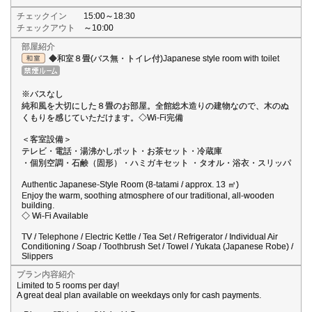
チェックイン
15:00～18:30
チェックアウト
～10:00
部屋紹介
◆和室８畳(バス無・トイレ付)Japanese style room with toilet
※バスなし
純和風を大切にした８畳のお部屋。全館総木造りの建物なので、木のぬ
くもりを感じていただけます。◇Wi-Fi完備
＜客室設備＞
テレビ・電話・湯沸かしポット・お茶セット・冷蔵庫
・個別空調・石鹸（固形）・ハミガキセット ・タオル・浴衣・スリッパ
Authentic Japanese-Style Room (8-tatami / approx. 13 ㎡)
Enjoy the warm, soothing atmosphere of our traditional, all-wooden
building.
◇ Wi-Fi Available
TV / Telephone / Electric Kettle / Tea Set / Refrigerator / Individual Air
Conditioning / Soap / Toothbrush Set / Towel / Yukata (Japanese Robe) /
Slippers
プラン内容紹介
Limited to 5 rooms per day!
A great deal plan available on weekdays only for cash payments.