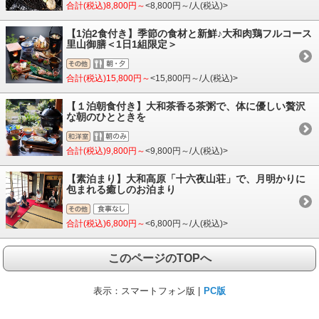
合計(税込)8,800円～
<8,800円～/人(税込)>
【1泊2食付き】季節の食材と新鮮♪大和肉鶏フルコース
里山御膳＜1日1組限定＞
合計(税込)15,800円～
<15,800円～/人(税込)>
【１泊朝食付き】大和茶香る茶粥で、体に優しい贅沢
な朝のひとときを
合計(税込)9,800円～
<9,800円～/人(税込)>
【素泊まり】大和高原「十六夜山荘」で、月明かりに
包まれる癒しのお泊まり
合計(税込)6,800円～
<6,800円～/人(税込)>
このページのTOPへ
表示：
スマートフォン版 |
PC版