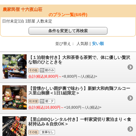
農家民宿 十六夜山荘
のプラン一覧(
6
/
6
件)
日付未定1泊 1部屋 人数未定
条件を変更して再検索
並び替え：
人気順 |
安い順
【１泊朝食付き】大和茶香る茶粥で、体に優しい贅沢
な朝のひとときを
合計(税込)8,800円～
<8,800円～/人(税込)>
【昔懐かしい囲炉裏で味わう】新鮮大和肉鶏フルコー
ス里山御膳＜1日1組限定＞
合計(税込)16,800円～
<16,800円～/人(税込)>
【里山BBQレンタル付き】一軒家貸切り素泊まり＜食
材持込み＆自炊OK＞